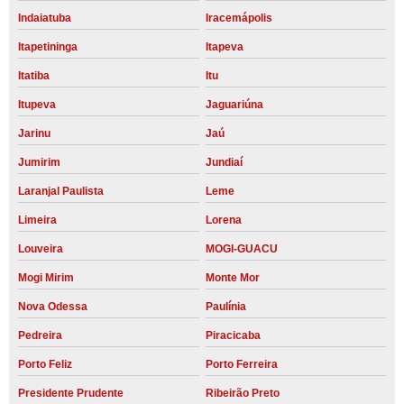
Indaiatuba
Iracemápolis
Itapetininga
Itapeva
Itatiba
Itu
Itupeva
Jaguariúna
Jarinu
Jaú
Jumirim
Jundiaí
Laranjal Paulista
Leme
Limeira
Lorena
Louveira
MOGI-GUACU
Mogi Mirim
Monte Mor
Nova Odessa
Paulínia
Pedreira
Piracicaba
Porto Feliz
Porto Ferreira
Presidente Prudente
Ribeirão Preto