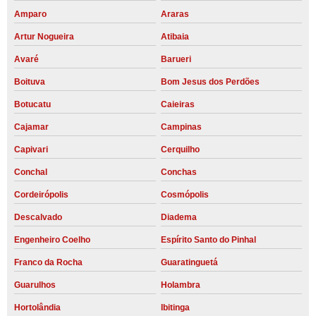
Amparo
Araras
Artur Nogueira
Atibaia
Avaré
Barueri
Boituva
Bom Jesus dos Perdões
Botucatu
Caieiras
Cajamar
Campinas
Capivari
Cerquilho
Conchal
Conchas
Cordeirópolis
Cosmópolis
Descalvado
Diadema
Engenheiro Coelho
Espírito Santo do Pinhal
Franco da Rocha
Guaratinguetá
Guarulhos
Holambra
Hortolândia
Ibitinga