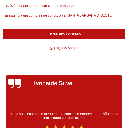
assistência em compressor contato Andradas
assistência em compressor schulz orçar SANTA BARBARA D´OESTE
Entre em contato
(19) 3397-9502
Silvana Alves
Super satisfeita com o serviço prestado, atendimento muito bom!
colaoradores educado e transparente, destaque para o colaborador
Claudinei excelente profissional!