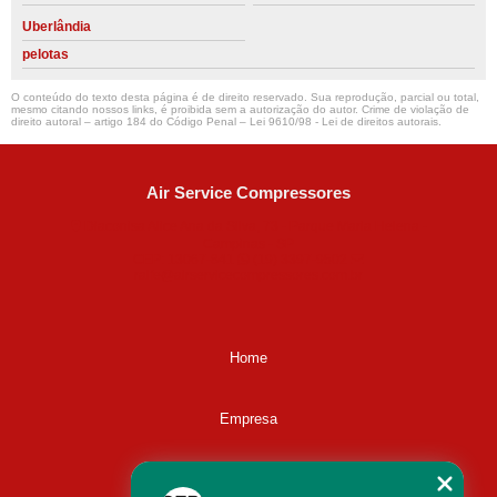
Uberlândia
pelotas
O conteúdo do texto desta página é de direito reservado. Sua reprodução, parcial ou total,
mesmo citando nossos links, é proibida sem a autorização do autor. Crime de violação de
direito autoral – artigo 184 do Código Penal –
Lei 9610/98 - Lei de direitos autorais
.
Air Service Compressores
Diaconisa Alice Ana da Silva, 73 - Parque Maria Helena -
Campinas - SP
CEP: 13067-841
(19) 3397-9502
ralfe@airservicecompressores.com.br
Home
Empresa
Missão