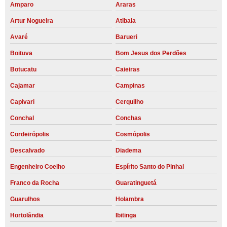
Amparo
Araras
Artur Nogueira
Atibaia
Avaré
Barueri
Boituva
Bom Jesus dos Perdões
Botucatu
Caieiras
Cajamar
Campinas
Capivari
Cerquilho
Conchal
Conchas
Cordeirópolis
Cosmópolis
Descalvado
Diadema
Engenheiro Coelho
Espírito Santo do Pinhal
Franco da Rocha
Guaratinguetá
Guarulhos
Holambra
Hortolândia
Ibitinga