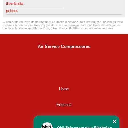
Uberlândia
pelotas
O conteúdo do texto desta página é de direito reservado. Sua reprodução, parcial ou total,
mesmo citando nossos links, é proibida sem a autorização do autor. Crime de violação de
direito autoral – artigo 184 do Código Penal –
Lei 9610/98 - Lei de direitos autorais
.
Air Service Compressores
Diaconisa Alice Ana da Silva, 73 - Parque Maria Helena -
Campinas - SP
CEP: 13067-841
(19) 3397-9502
ralfe@airservicecompressores.com.br
Home
Empresa
Missão
Olá! Fale agora pelo WhatsApp