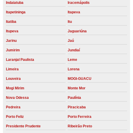
Indaiatuba
Iracemápolis
Itapetininga
Itapeva
Itatiba
Itu
Itupeva
Jaguariúna
Jarinu
Jaú
Jumirim
Jundiaí
Laranjal Paulista
Leme
Limeira
Lorena
Louveira
MOGI-GUACU
Mogi Mirim
Monte Mor
Nova Odessa
Paulínia
Pedreira
Piracicaba
Porto Feliz
Porto Ferreira
Presidente Prudente
Ribeirão Preto