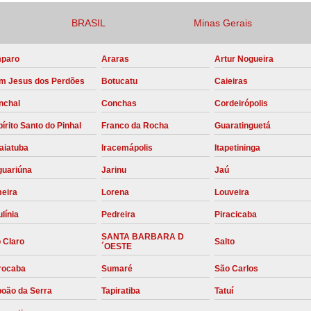
Compressor para Locação
BRASIL
Minas Gerais
Locação Compressor Elétri
paro
Araras
Artur Nogueira
Locação de Compressor de Alt
m Jesus dos Perdões
Botucatu
Caieiras
Locação de C
nchal
Conchas
Cordeirópolis
Locação de Compressor de Ar Co
írito Santo do Pinhal
Franco da Rocha
Guaratinguetá
Locação de Compressores
aiatuba
Iracemápolis
Itapetininga
Manutenção Corretiva de Compres
guariúna
Jarinu
Jaú
Manutenção d
meira
Lorena
Louveira
Manutenção Preve
línia
Pedreira
Piracicaba
Manutenção Preven
SANTA BARBARA D
 Claro
Salto
´OESTE
Manutenção Pre
rocaba
Sumaré
São Carlos
Manutenção P
boão da Serra
Tapiratiba
Tatuí
Manutenção Prev