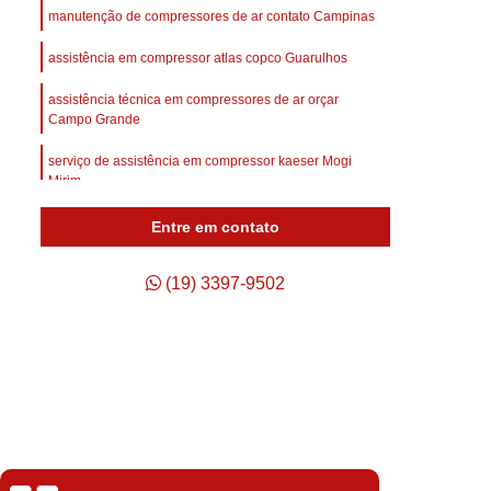
afuso
Compressor de Ar Parafuso
manutenção de compressores de ar contato Campinas
Compressor de Ar Schulz Parafuso
assistência em compressor atlas copco Guarulhos
Compressor do Ar
Compressor Rotativo Ar
assistência técnica em compressores de ar orçar
afuso
Unidade Compressora de Ar
Campo Grande
Compressor de Ar Parafuso Schulz
serviço de assistência em compressor kaeser Mogi
Mirim
Compressor de Parafuso Atlas Copco
assistência em compressor chicago orçar Botucatu
Entre em contato
so Duplo
Compressor Parafuso
p
Compressor Parafuso Atlas Copco
(19) 3397-9502
geração
Compressor Parafuso Schulz
arafuso
Compressor Tipo Parafuso
Compressor de Ar Comprimido Usado
Usado
Compressor de Ar Schulz Usado
o
Compressor de Ar Usado Schulz
Isabela