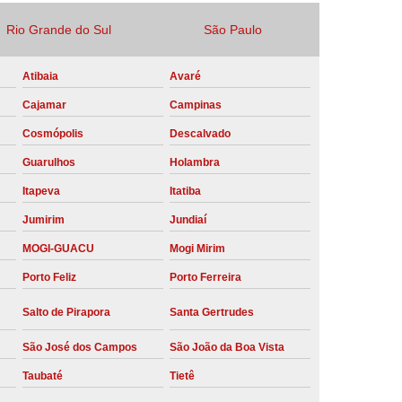
Locação Compressor de Ar Parafuso
Rio Grande do Sul
São Paulo
co
Locação de Compressor a Diesel
Atibaia
Avaré
a Pressão
Locação de Compressor de Ar
Cajamar
Campinas
ompressor de Ar a Diesel
Cosmópolis
Descalvado
mprimido
Locação de Compressor Parafuso
Guarulhos
Holambra
Compressor de Ar Manutenção Preventiva
Itapeva
Itatiba
sores
Manutenção Corretiva em Compressor
Jumirim
Jundiaí
e Compressores Parafuso
MOGI-GUACU
Mogi Mirim
ntiva Compressor Atlas Copco
Porto Feliz
Porto Ferreira
tiva Compressor de Ar Schulz
Salto de Pirapora
Santa Gertrudes
ventiva Compressor Schulz
São José dos Campos
São João da Boa Vista
reventiva de Compressor
Taubaté
Tietê
entiva de Compressor de Ar