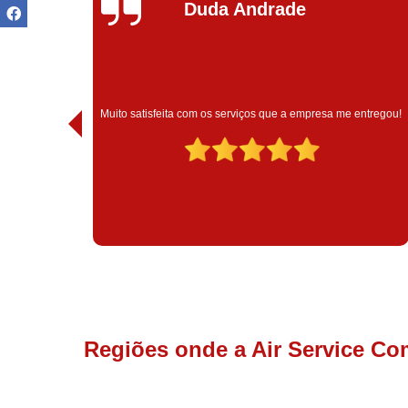
Ivoneide Silva
Muito satisfeita com o atendimento com essa empresa. 
a me entregou!
são muito profissionais no que fazem.
Regiões onde a Air Service Co