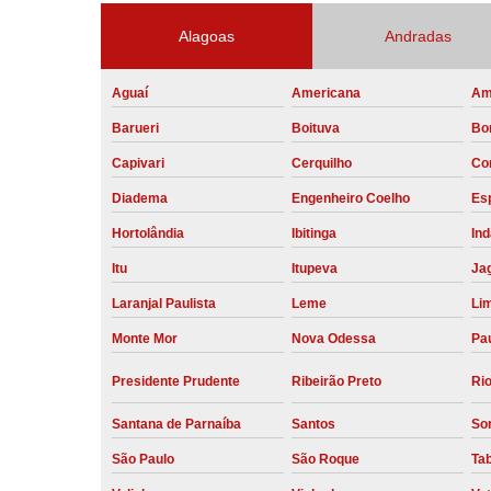
Alagoas
Andradas
Aguaí
Americana
Am
Barueri
Boituva
Bo
Capivari
Cerquilho
Co
Diadema
Engenheiro Coelho
Esp
Hortolândia
Ibitinga
Ind
Itu
Itupeva
Ja
Laranjal Paulista
Leme
Li
Monte Mor
Nova Odessa
Pau
Presidente Prudente
Ribeirão Preto
Rio
Santana de Parnaíba
Santos
So
São Paulo
São Roque
Ta