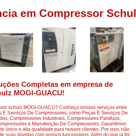
Assistência em
ência em Compressor Sch
e
Assistência em Compressor Ingerso
es
Assistência em Compressor Schulz
r
Assistência Técnic
e
r
Assistência Técnica em Compressor
o
Compressor de Ar Grande In
r
Compressor de Ar Industrial Par
o
Compressor de Refrigeraçã
luções Completas em empresa de
es
Compressor Industrial G
chulz MOGI-GUACU!
a
Compressor Industrial Par
es
ssor schulz MOGI-GUACU? Conheça nossos serviços entre
Compressor Refrigeração Ind
r
as E Serviços De Compressores, como Peças E Serviços De
o
Compressor Ar Compr
s, Compressores Industriais, Compressores Parafuso,
Compressores e Manutenção De Compressores. Garantimos
Compressor de Ar a Para
o único e alta qualidade para nossos clientes. Por isso, não
r
de suas dúvidas com nossos funcionários. Além do que já foi