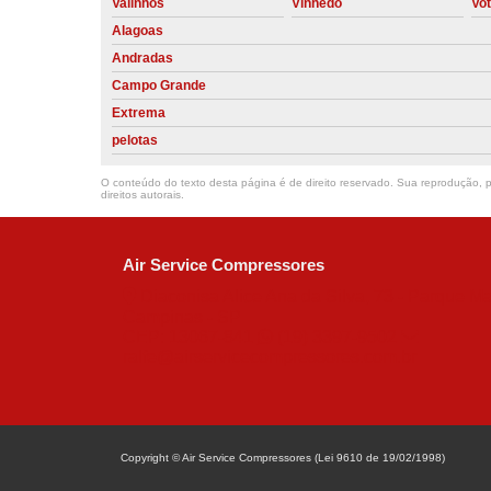
Valinhos
Vinhedo
Vo
Alagoas
Andradas
Campo Grande
Extrema
pelotas
O conteúdo do texto desta página é de direito reservado. Sua reprodução, pa
direitos autorais
.
Air Service Compressores
Diaconisa Alice Ana da Silva, 73 - Parque Ma
Campinas - SP
CEP: 13067-841
(19) 3397-9502
ralfe@airservicecompressores.com.br
Copyright © Air Service Compressores (Lei 9610 de 19/02/1998)