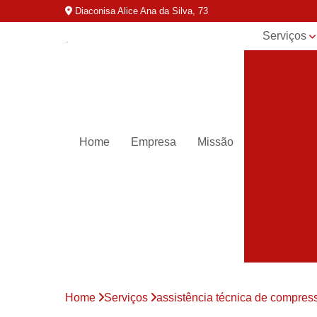
Diaconisa Alice Ana da Silva, 73
Serviços
Aluguel de
compressor
Assistênci
para
compressor
Home
Empresa
Missão
Assistênci
técnica de
compresso
Compressor
industriais
Compressor
para ar
Compressor
parafuso
Home
Serviços
assistência técnica de compres
Compressor