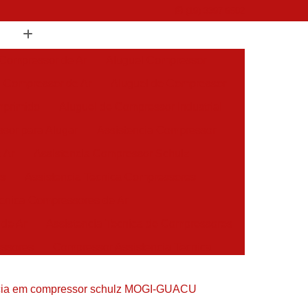
(19) 3397-9502
 Compressor de Ar
Aluguel Compressor
l Compressor de Ar
Aluguel de Compressor
mprimido
Aluguel de Compressor Industrial
sor para Alugar
Assistencia Compressor
 Ar
Assistencia Compressor Schulz
es
Assistencia Tecnica Compressores
ecnica Compressores de Ar
 de Ar
Assistencia Tecnica de Compressores
essores
Compressor Assistencia Tecnica
Assistência em Compressor Atlas Copco
ncia em compressor schulz MOGI-GUACU
 em Compressor Chicago