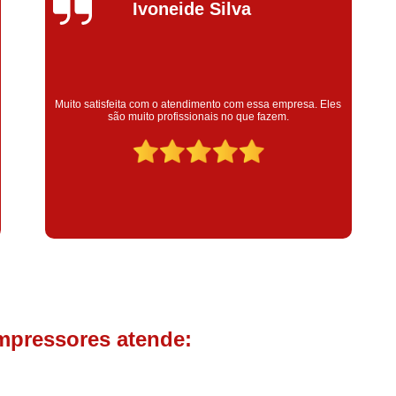
Compressor de Parafuso 
Silvana Alves
Compressor Schulz Usado
Com
Conserto Compressor Atla
Conserto Compressor de Ar Schu
Super satisfeita com o serviço prestado, atendimento muito
Eles
bom! colaoradores educado e transparente, destaque para o
Conserto Compressor Ingerso
colaborador Claudinei excelente profissional!
Conserto Compressor 
Conserto de Compressor de
Manutenção de Ar C
Filtro Coalescente para Ar Com
Filtro Compressor
Filtro de
Filtro de Ar Comprimido para C
Filtro de óleo para Compr
mpressores atende:
Filtros para Compressor
Aluguel de Compressor de 