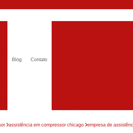
Alugar Compressor
Alugar
es
Aluguel Compressor Ar
Alugue
a
Aluguel de Compressor de Ar Co
es
Compressor Aluguel
Compres
Blog
Contato
a
Assistencia Compressor de
r
Assistencia de Compressor
es
Assistencia T
Assistencia Tecnica de Compressor
es
Assistencia Tecnica em Compr
es
Assistência em Compressor
sor
assistência em compressor chicago
empresa de assistê
Assistência
es