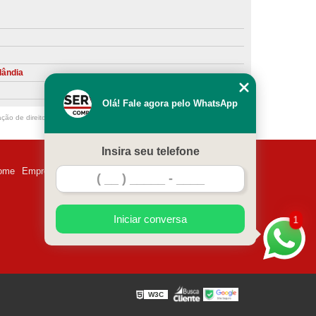
ntiva de Compressor Parafuso
eventiva de Compressores
sores de Ar
Compressor Schulz Manutenção
lândia
ompressores
Manutenção Compressor
Olá! Fale agora pelo WhatsApp
r
Manutenção Compressor de Ar Direto
ação de direito autoral – artigo 184 do Código Penal –
Lei 9610/98 - Lei de
chulz
Manutenção Compressor Parafuso
Insira seu telefone
ulz
Manutenção de Compressor de Ar
ome
Empresa
Missão
Serviços
Contato
Mapa do site
 em Compressor de Ar
ompressor de Ar Comprimido
Iniciar conversa
1
essor
Loja de Peças para Compressor de Ar
res
Manutenção para Compressor de Ar
eças de Reposição para Compressores de Ar
W3C
z
Peças para Compressor Atlas Copco