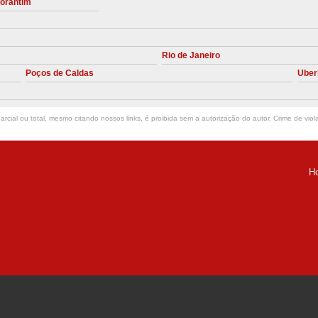
torantim
Manutenção Preve
Manutenção Pr
Rio de Janeiro
Manutenção Preventiva em Compres
Poços de Caldas
Uber
Empresa de Manutenção de C
Manutenção Compressor de A
rcial ou total, mesmo citando nossos links, é proibida sem a autorização do autor. Crime de viol
Manutenção Compressor de Ar S
Manutenção Compressor Sch
H
Manutenção
ria Helena -
Manutenção em C
Manutenção no Cabeçote de Compr
Loja de Peças para Compresso
Peças de Compressor de Ar
P
Peças do Compressor Schul