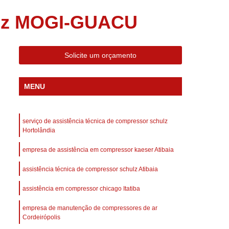
 Compressor Gardner Denver
ulz MOGI-GUACU
ll Rand
Assistência em Compressor Kaeser
Assistência Técnica de Compressor Schulz
Solicite um orçamento
a em Compressor de Ar Parafuso
es de Ar
Manutenção de Compressores de Ar
MENU
dustrial
Compressor de Ar Industrial
afuso
Compressor de Ar Industrial Schulz
serviço de assistência técnica de compressor schulz
o Industrial
Compressor Industrial
Hortolândia
rande
Compressor Industrial Novo
empresa de assistência em compressor kaeser Atibaia
afuso
Compressor Industrial Schulz
assistência técnica de compressor schulz Atibaia
ustrial
Compressor Schulz Industrial
assistência em compressor chicago Itatiba
imido
Compressor Ar Parafuso
empresa de manutenção de compressores de ar
fuso
Compressor de Ar Completo
Cordeirópolis