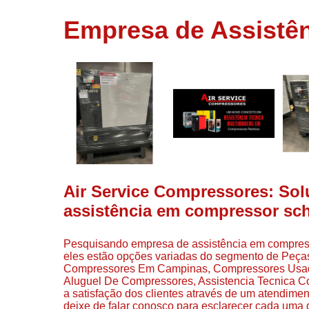
usados
Empresa de Assist
Conserto d
compressor
Filtros de a
Locação d
compresso
Manutençã
de
compresso
Manutençã
de
Air Service Compressores: So
compressor
assistência em compressor s
Peças par
compressor
Pesquisando empresa de assistência em compre
Redes de a
eles estão opções variadas do segmento de Peç
comprimid
Compressores Em Campinas, Compressores Usado
Aluguel De Compressores, Assistencia Tecnica 
Venda de
a satisfação dos clientes através de um atendiment
compresso
deixe de falar conosco para esclarecer cada uma 