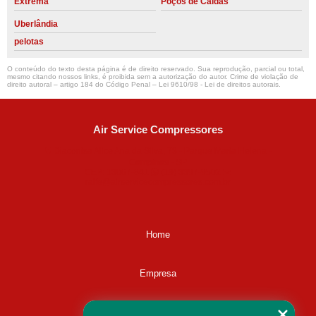
Extrema
Poços de Caldas
Uberlândia
pelotas
O conteúdo do texto desta página é de direito reservado. Sua reprodução, parcial ou total,
mesmo citando nossos links, é proibida sem a autorização do autor. Crime de violação de
direito autoral – artigo 184 do Código Penal –
Lei 9610/98 - Lei de direitos autorais
.
Air Service Compressores
Diaconisa Alice Ana da Silva, 73 - Parque Maria Helena -
Campinas - SP
CEP: 13067-841
(19) 3397-9502
ralfe@airservicecompressores.com.br
Home
Empresa
Missão