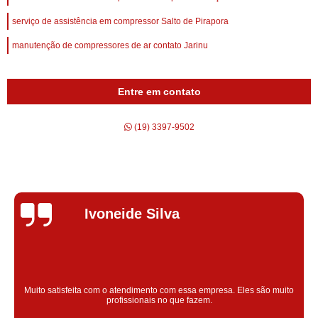
serviço de assistência em compressor Salto de Pirapora
manutenção de compressores de ar contato Jarinu
Entre em contato
(19) 3397-9502
Silvana Alves
Super satisfeita com o serviço prestado, atendimento muito bom!
colaoradores educado e transparente, destaque para o colaborador
Claudinei excelente profissional!