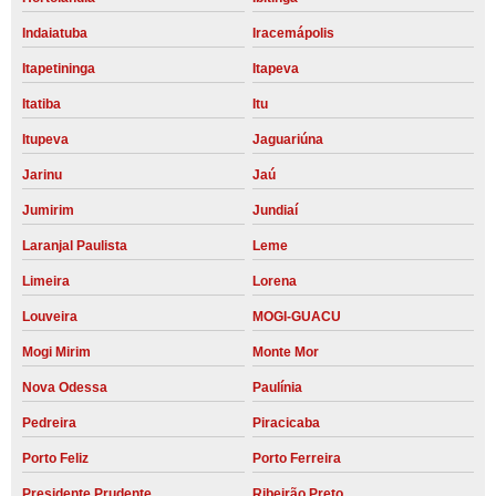
Indaiatuba
Iracemápolis
Itapetininga
Itapeva
Itatiba
Itu
Itupeva
Jaguariúna
Jarinu
Jaú
Jumirim
Jundiaí
Laranjal Paulista
Leme
Limeira
Lorena
Louveira
MOGI-GUACU
Mogi Mirim
Monte Mor
Nova Odessa
Paulínia
Pedreira
Piracicaba
Porto Feliz
Porto Ferreira
Presidente Prudente
Ribeirão Preto