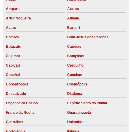
Amparo
Araras
Artur Nogueira
Atibaia
Avaré
Barueri
Boituva
Bom Jesus dos Perdões
Botucatu
Caieiras
Cajamar
Campinas
Capivari
Cerquilho
Conchal
Conchas
Cordeirópolis
Cosmópolis
Descalvado
Diadema
Engenheiro Coelho
Espírito Santo do Pinhal
Franco da Rocha
Guaratinguetá
Guarulhos
Holambra
Hortolândia
Ibitinga