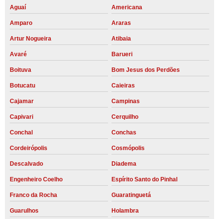
Aguaí
Americana
Amparo
Araras
Artur Nogueira
Atibaia
Avaré
Barueri
Boituva
Bom Jesus dos Perdões
Botucatu
Caieiras
Cajamar
Campinas
Capivari
Cerquilho
Conchal
Conchas
Cordeirópolis
Cosmópolis
Descalvado
Diadema
Engenheiro Coelho
Espírito Santo do Pinhal
Franco da Rocha
Guaratinguetá
Guarulhos
Holambra