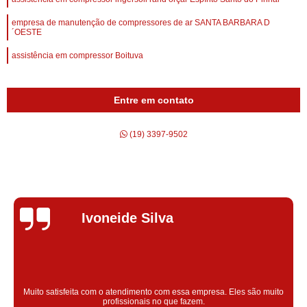
empresa de manutenção de compressores de ar SANTA BARBARA D
´OESTE
assistência em compressor Boituva
Entre em contato
(19) 3397-9502
Silvana Alves
Super satisfeita com o serviço prestado, atendimento muito bom!
colaoradores educado e transparente, destaque para o colaborador
Claudinei excelente profissional!