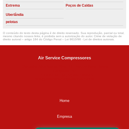
Extrema
Poços de Caldas
Uberlândia
pelotas
O conteúdo do texto desta página é de direito reservado. Sua reprodução, parcial ou total,
mesmo citando nossos links, é proibida sem a autorização do autor. Crime de violação de
direito autoral – artigo 184 do Código Penal –
Lei 9610/98 - Lei de direitos autorais
.
Air Service Compressores
Diaconisa Alice Ana da Silva, 73 - Parque Maria Helena -
Campinas - SP
CEP: 13067-841
(19) 3397-9502
ralfe@airservicecompressores.com.br
Home
Empresa