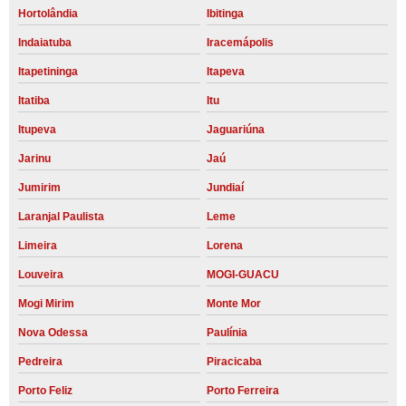
Hortolândia
Ibitinga
Indaiatuba
Iracemápolis
Itapetininga
Itapeva
Itatiba
Itu
Itupeva
Jaguariúna
Jarinu
Jaú
Jumirim
Jundiaí
Laranjal Paulista
Leme
Limeira
Lorena
Louveira
MOGI-GUACU
Mogi Mirim
Monte Mor
Nova Odessa
Paulínia
Pedreira
Piracicaba
Porto Feliz
Porto Ferreira