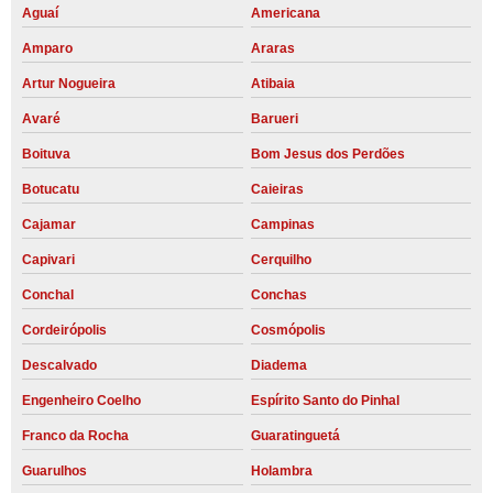
Aguaí
Americana
Amparo
Araras
Artur Nogueira
Atibaia
Avaré
Barueri
Boituva
Bom Jesus dos Perdões
Botucatu
Caieiras
Cajamar
Campinas
Capivari
Cerquilho
Conchal
Conchas
Cordeirópolis
Cosmópolis
Descalvado
Diadema
Engenheiro Coelho
Espírito Santo do Pinhal
Franco da Rocha
Guaratinguetá
Guarulhos
Holambra