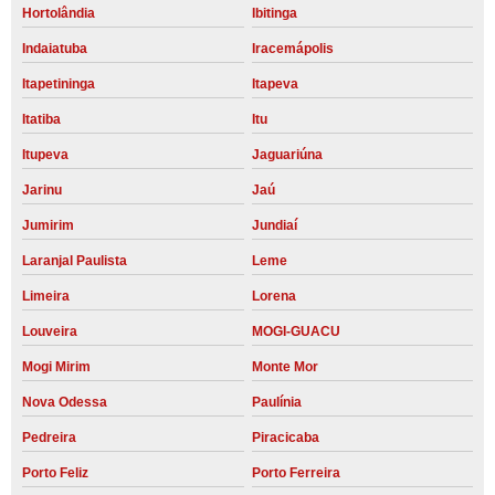
Hortolândia
Ibitinga
Indaiatuba
Iracemápolis
Itapetininga
Itapeva
Itatiba
Itu
Itupeva
Jaguariúna
Jarinu
Jaú
Jumirim
Jundiaí
Laranjal Paulista
Leme
Limeira
Lorena
Louveira
MOGI-GUACU
Mogi Mirim
Monte Mor
Nova Odessa
Paulínia
Pedreira
Piracicaba
Porto Feliz
Porto Ferreira