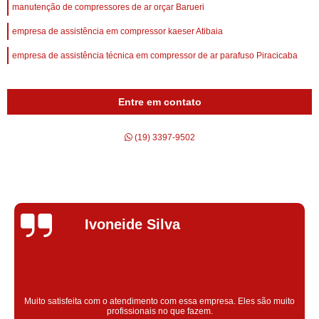
manutenção de compressores de ar orçar Barueri
empresa de assistência em compressor kaeser Atibaia
empresa de assistência técnica em compressor de ar parafuso Piracicaba
Entre em contato
(19) 3397-9502
Silvana Alves
Super satisfeita com o serviço prestado, atendimento muito bom!
colaoradores educado e transparente, destaque para o colaborador
Claudinei excelente profissional!