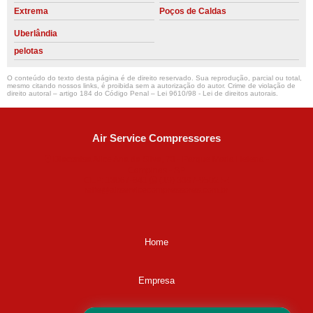
Extrema
Poços de Caldas
Uberlândia
pelotas
O conteúdo do texto desta página é de direito reservado. Sua reprodução, parcial ou total,
mesmo citando nossos links, é proibida sem a autorização do autor. Crime de violação de
direito autoral – artigo 184 do Código Penal –
Lei 9610/98 - Lei de direitos autorais
.
Air Service Compressores
Diaconisa Alice Ana da Silva, 73 - Parque Maria Helena -
Campinas - SP
CEP: 13067-841
(19) 3397-9502
ralfe@airservicecompressores.com.br
Home
Empresa