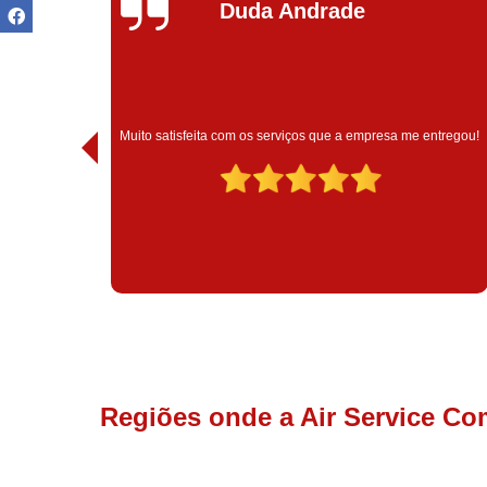
Ivoneide Silva
Muito satisfeita com o atendimento com essa empresa. Eles
entregou!
são muito profissionais no que fazem.
Regiões onde a Air Service Co