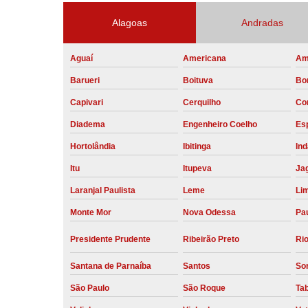
Alagoas
Andradas
Aguaí
Americana
Am
Barueri
Boituva
Bo
Capivari
Cerquilho
Co
Diadema
Engenheiro Coelho
Esp
Hortolândia
Ibitinga
Ind
Itu
Itupeva
Ja
Laranjal Paulista
Leme
Li
Monte Mor
Nova Odessa
Pau
Presidente Prudente
Ribeirão Preto
Rio
Santana de Parnaíba
Santos
So
São Paulo
São Roque
Ta