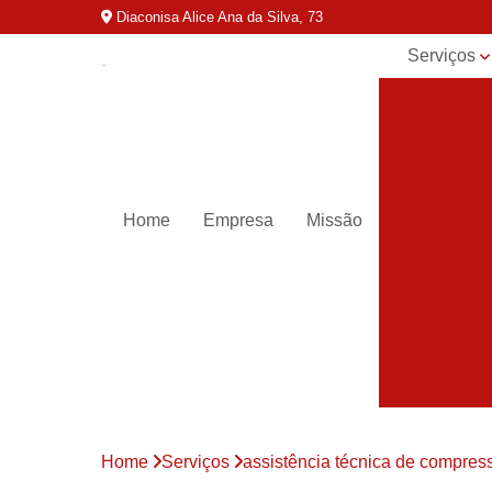
Diaconisa Alice Ana da Silva, 73
Serviços
Aluguel de
compressor
Assistênci
para
compressor
Home
Empresa
Missão
Assistênci
técnica de
compresso
Compressor
industriais
Compressor
para ar
Compressor
parafuso
Home
Serviços
assistência técnica de compres
Compressor