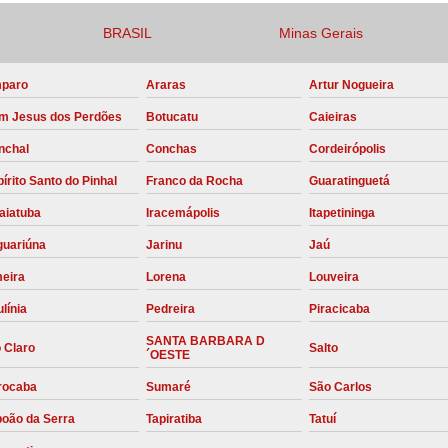
Compressor para Locação
BRASIL
Minas Gerais
Locação Compressor Elétri
paro
Araras
Artur Nogueira
Locação de Compressor de Alt
m Jesus dos Perdões
Botucatu
Caieiras
Locação de C
nchal
Conchas
Cordeirópolis
Locação de Compressor de Ar Co
írito Santo do Pinhal
Franco da Rocha
Guaratinguetá
Locação de Compressores
aiatuba
Iracemápolis
Itapetininga
Manutenção Corretiva de Compres
guariúna
Jarinu
Jaú
Manutenção d
meira
Lorena
Louveira
Manutenção Preve
línia
Pedreira
Piracicaba
Manutenção Preven
SANTA BARBARA D
 Claro
Salto
´OESTE
Manutenção Pre
rocaba
Sumaré
São Carlos
Manutenção P
boão da Serra
Tapiratiba
Tatuí
Manutenção Prev