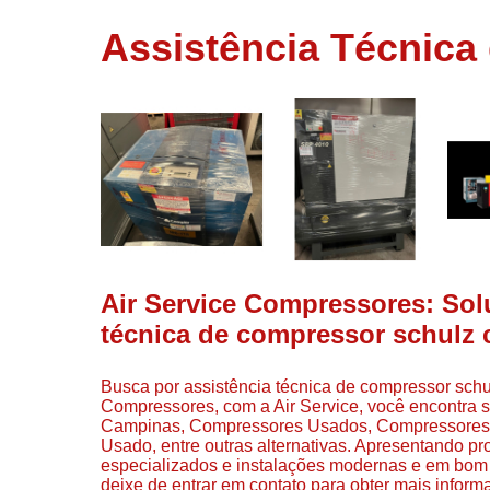
usados
Assistência Técnic
Conserto d
compressor
Filtros de a
Locação d
compresso
Manutençã
de
compresso
Manutençã
de
Air Service Compressores: Sol
compressor
técnica de compressor schulz 
Peças par
compressor
Busca por assistência técnica de compressor sch
Redes de a
Compressores, com a Air Service, você encontra
comprimid
Campinas, Compressores Usados, Compressores I
Usado, entre outras alternativas. Apresentando pr
Venda de
especializados e instalações modernas e em bom 
compresso
deixe de entrar em contato para obter mais infor