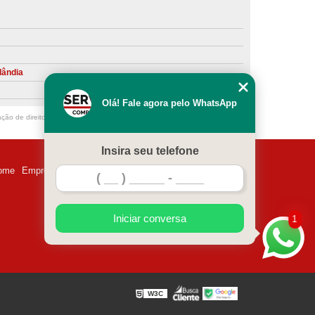
ntiva de Compressor Parafuso
eventiva de Compressores
sores de Ar
Compressor Schulz Manutenção
lândia
ompressores
Manutenção Compressor
Olá! Fale agora pelo WhatsApp
r
Manutenção Compressor de Ar Direto
ação de direito autoral – artigo 184 do Código Penal –
Lei 9610/98 - Lei de
chulz
Manutenção Compressor Parafuso
Insira seu telefone
ulz
Manutenção de Compressor de Ar
ome
Empresa
Missão
Serviços
Contato
Mapa do site
 em Compressor de Ar
ompressor de Ar Comprimido
Iniciar conversa
1
essor
Loja de Peças para Compressor de Ar
res
Manutenção para Compressor de Ar
eças de Reposição para Compressores de Ar
W3C
z
Peças para Compressor Atlas Copco