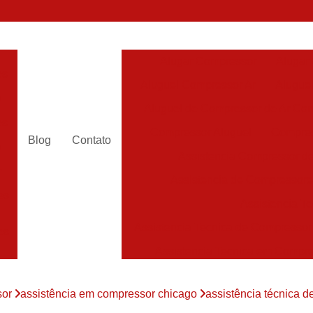
Alugar Compressor
Alugar
es
Aluguel Compressor Ar
Alugue
a
Aluguel de Compressor de Ar Co
es
Compressor Aluguel
Compres
Blog
Contato
a
Assistencia Compressor de
r
Assistencia de Compressor
es
Assistencia T
Assistencia Tecnica de Compressor
es
Assistencia Tecnica em Compr
es
Assistência em Compressor
sor
assistência em compressor chicago
assistência técnica 
Assistência
es