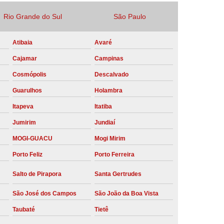
Locação Compressor de Ar Parafuso
Rio Grande do Sul
São Paulo
co
Locação de Compressor a Diesel
Atibaia
Avaré
a Pressão
Locação de Compressor de Ar
Cajamar
Campinas
ompressor de Ar a Diesel
Cosmópolis
Descalvado
mprimido
Locação de Compressor Parafuso
Guarulhos
Holambra
Compressor de Ar Manutenção Preventiva
Itapeva
Itatiba
sores
Manutenção Corretiva em Compressor
Jumirim
Jundiaí
e Compressores Parafuso
MOGI-GUACU
Mogi Mirim
ntiva Compressor Atlas Copco
Porto Feliz
Porto Ferreira
tiva Compressor de Ar Schulz
Salto de Pirapora
Santa Gertrudes
ventiva Compressor Schulz
São José dos Campos
São João da Boa Vista
reventiva de Compressor
Taubaté
Tietê
entiva de Compressor de Ar