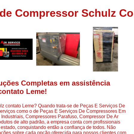
Assistência em
a de Compressor Schulz C
e
Assistência em Compressor Ingerso
es
Assistência em Compressor Schulz
r
Assistência Técnic
e
r
Assistência Técnica em Compressor
o
Compressor de Ar Grande In
r
Compressor de Ar Industrial Par
o
Compressor de Refrigeraçã
uções Completas em assistência
es
Compressor Industrial G
contato Leme!
a
Compressor Industrial Par
es
ulz contato Leme? Quando trata-se de Peças E Serviços De
Compressor Refrigeração Ind
r
 serviços como o de Peças E Serviços De Compressores Em
o
Compressor Ar Compr
ndustriais, Compressores Parafuso, Compressor De Ar
odutos de alto padrão, a empresa conta com profissionais
Compressor de Ar a Para
estado, conquistando então a confiança de todos. Não
r
mações sobre cada opção oferecida para nossos clientes com