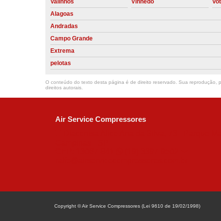
Valinhos
Vinhedo
Vo
Alagoas
Andradas
Campo Grande
Extrema
pelotas
O conteúdo do texto desta página é de direito reservado. Sua reprodução, pa
direitos autorais
.
Air Service Compressores
Diaconisa Alice Ana da Silva, 73 - Parque Ma
Campinas - SP
CEP: 13067-841
(19) 3397-9502
ralfe@airservicecompressores.com.br
Copyright © Air Service Compressores (Lei 9610 de 19/02/1998)