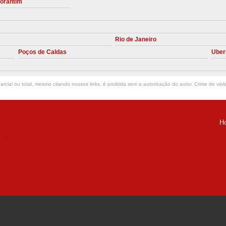
torantim
Manutenção Preve
Manutenção Pr
Rio de Janeiro
Manutenção Preventiva em Compres
Poços de Caldas
Uber
Empresa de Manutenção de C
Manutenção Compressor de A
rcial ou total, mesmo citando nossos links, é proibida sem a autorização do autor. Crime de viol
Manutenção Compressor de Ar S
Manutenção Compressor Sch
H
Manutenção
ria Helena -
Manutenção em C
Manutenção no Cabeçote de Compr
Loja de Peças para Compresso
Peças de Compressor de Ar
P
Peças do Compressor Schul