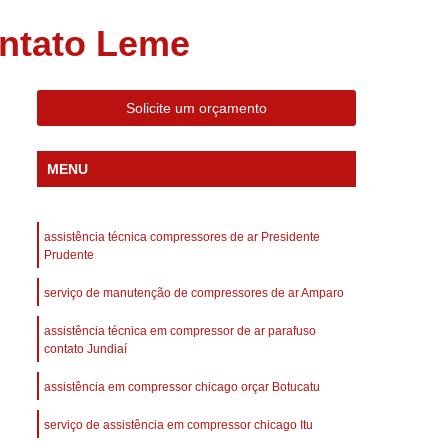
 Compressor Gardner Denver
ontato Leme
ll Rand
Assistência em Compressor Kaeser
Assistência Técnica de Compressor Schulz
Solicite um orçamento
a em Compressor de Ar Parafuso
es de Ar
Manutenção de Compressores de Ar
MENU
dustrial
Compressor de Ar Industrial
afuso
Compressor de Ar Industrial Schulz
assistência técnica compressores de ar Presidente
o Industrial
Compressor Industrial
Prudente
rande
Compressor Industrial Novo
serviço de manutenção de compressores de ar Amparo
afuso
Compressor Industrial Schulz
assistência técnica em compressor de ar parafuso
contato Jundiaí
ustrial
Compressor Schulz Industrial
imido
Compressor Ar Parafuso
assistência em compressor chicago orçar Botucatu
fuso
Compressor de Ar Completo
serviço de assistência em compressor chicago Itu