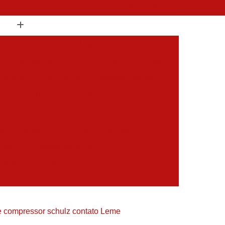
(19) 3397-9502
 Compressor de Ar
Aluguel Compressor
l Compressor de Ar
Aluguel de Compressor
mprimido
Aluguel de Compressor Industrial
sor para Alugar
Assistencia Compressor
 Ar
Assistencia Compressor Schulz
es
Assistencia Tecnica Compressores
ecnica Compressores de Ar
 de Ar
Assistencia Tecnica de Compressores
essores
Compressor Assistencia Tecnica
Assistência em Compressor Atlas Copco
de compressor schulz contato Leme
 em Compressor Chicago