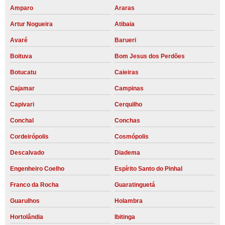
Amparo
Araras
Artur Nogueira
Atibaia
Avaré
Barueri
Boituva
Bom Jesus dos Perdões
Botucatu
Caieiras
Cajamar
Campinas
Capivari
Cerquilho
Conchal
Conchas
Cordeirópolis
Cosmópolis
Descalvado
Diadema
Engenheiro Coelho
Espírito Santo do Pinhal
Franco da Rocha
Guaratinguetá
Guarulhos
Holambra
Hortolândia
Ibitinga