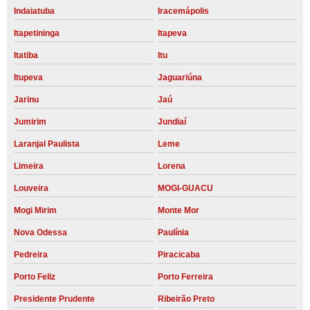
Indaiatuba
Iracemápolis
Itapetininga
Itapeva
Itatiba
Itu
Itupeva
Jaguariúna
Jarinu
Jaú
Jumirim
Jundiaí
Laranjal Paulista
Leme
Limeira
Lorena
Louveira
MOGI-GUACU
Mogi Mirim
Monte Mor
Nova Odessa
Paulínia
Pedreira
Piracicaba
Porto Feliz
Porto Ferreira
Presidente Prudente
Ribeirão Preto