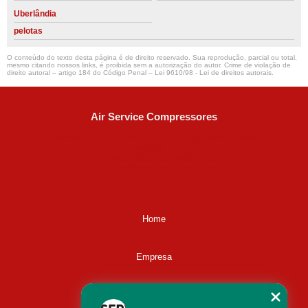
Uberlândia
pelotas
O conteúdo do texto desta página é de direito reservado. Sua reprodução, parcial ou total,
mesmo citando nossos links, é proibida sem a autorização do autor. Crime de violação de
direito autoral – artigo 184 do Código Penal –
Lei 9610/98 - Lei de direitos autorais
.
Air Service Compressores
Diaconisa Alice Ana da Silva, 73 - Parque Maria Helena -
Campinas - SP
CEP: 13067-841
(19) 3397-9502
ralfe@airservicecompressores.com.br
Home
Empresa
Missão