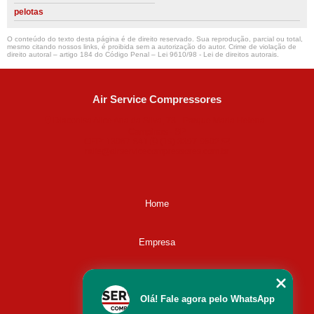
pelotas
O conteúdo do texto desta página é de direito reservado. Sua reprodução, parcial ou total,
mesmo citando nossos links, é proibida sem a autorização do autor. Crime de violação de
direito autoral – artigo 184 do Código Penal –
Lei 9610/98 - Lei de direitos autorais
.
Air Service Compressores
Diaconisa Alice Ana da Silva, 73 - Parque Maria Helena -
Campinas - SP
CEP: 13067-841
(19) 3397-9502
ralfe@airservicecompressores.com.br
Home
Empresa
Missão
Olá! Fale agora pelo WhatsApp