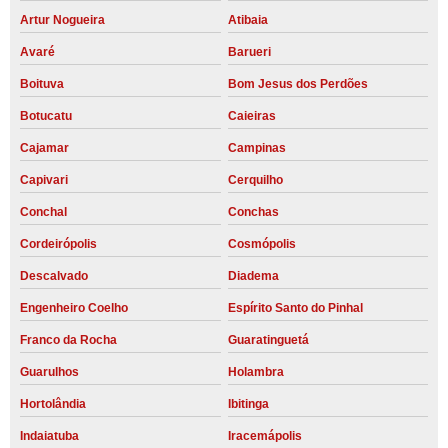
Artur Nogueira
Atibaia
Avaré
Barueri
Boituva
Bom Jesus dos Perdões
Botucatu
Caieiras
Cajamar
Campinas
Capivari
Cerquilho
Conchal
Conchas
Cordeirópolis
Cosmópolis
Descalvado
Diadema
Engenheiro Coelho
Espírito Santo do Pinhal
Franco da Rocha
Guaratinguetá
Guarulhos
Holambra
Hortolândia
Ibitinga
Indaiatuba
Iracemápolis