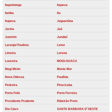
Itapetininga
Itapeva
Itatiba
Itu
Itupeva
Jaguariúna
Jarinu
Jaú
Jumirim
Jundiaí
Laranjal Paulista
Leme
Limeira
Lorena
Louveira
MOGI-GUACU
Mogi Mirim
Monte Mor
Nova Odessa
Paulínia
Pedreira
Piracicaba
Porto Feliz
Porto Ferreira
Presidente Prudente
Ribeirão Preto
Rio Claro
SANTA BARBARA D´OESTE