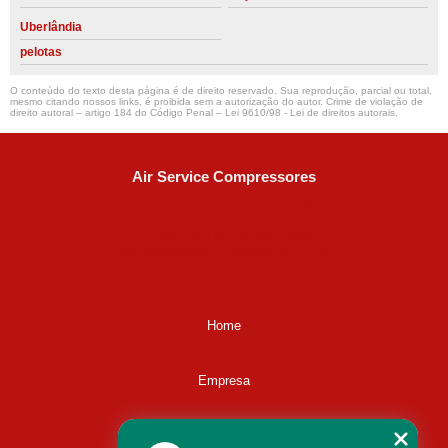
Uberlândia
pelotas
O conteúdo do texto desta página é de direito reservado. Sua reprodução, parcial ou total,
mesmo citando nossos links, é proibida sem a autorização do autor. Crime de violação de
direito autoral – artigo 184 do Código Penal –
Lei 9610/98 - Lei de direitos autorais
.
Air Service Compressores
Diaconisa Alice Ana da Silva, 73 - Parque Maria Helena -
Campinas - SP
CEP: 13067-841
(19) 3397-9502
ralfe@airservicecompressores.com.br
Home
Empresa
Missão