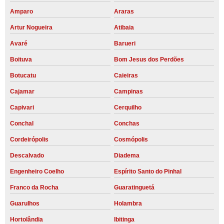
Amparo
Araras
Artur Nogueira
Atibaia
Avaré
Barueri
Boituva
Bom Jesus dos Perdões
Botucatu
Caieiras
Cajamar
Campinas
Capivari
Cerquilho
Conchal
Conchas
Cordeirópolis
Cosmópolis
Descalvado
Diadema
Engenheiro Coelho
Espírito Santo do Pinhal
Franco da Rocha
Guaratinguetá
Guarulhos
Holambra
Hortolândia
Ibitinga