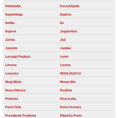
Indaiatuba
Iracemápolis
Itapetininga
Itapeva
Itatiba
Itu
Itupeva
Jaguariúna
Jarinu
Jaú
Jumirim
Jundiaí
Laranjal Paulista
Leme
Limeira
Lorena
Louveira
MOGI-GUACU
Mogi Mirim
Monte Mor
Nova Odessa
Paulínia
Pedreira
Piracicaba
Porto Feliz
Porto Ferreira
Presidente Prudente
Ribeirão Preto