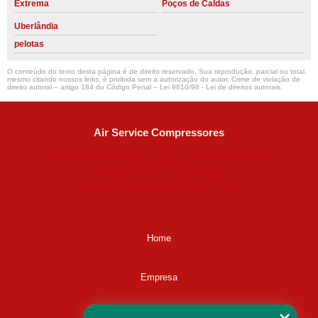
Extrema
Poços de Caldas
Uberlândia
pelotas
O conteúdo do texto desta página é de direito reservado. Sua reprodução, parcial ou total,
mesmo citando nossos links, é proibida sem a autorização do autor. Crime de violação de
direito autoral – artigo 184 do Código Penal –
Lei 9610/98 - Lei de direitos autorais
.
Air Service Compressores
Diaconisa Alice Ana da Silva, 73 - Parque Maria Helena -
Campinas - SP
CEP: 13067-841
(19) 3397-9502
ralfe@airservicecompressores.com.br
Home
Empresa
Missão