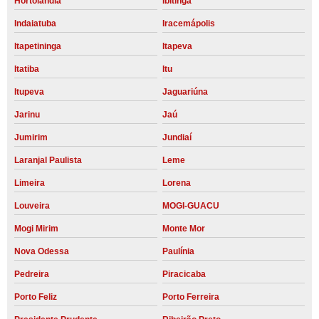
Hortolândia
Ibitinga
Indaiatuba
Iracemápolis
Itapetininga
Itapeva
Itatiba
Itu
Itupeva
Jaguariúna
Jarinu
Jaú
Jumirim
Jundiaí
Laranjal Paulista
Leme
Limeira
Lorena
Louveira
MOGI-GUACU
Mogi Mirim
Monte Mor
Nova Odessa
Paulínia
Pedreira
Piracicaba
Porto Feliz
Porto Ferreira