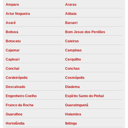
Amparo
Araras
Artur Nogueira
Atibaia
Avaré
Barueri
Boituva
Bom Jesus dos Perdões
Botucatu
Caieiras
Cajamar
Campinas
Capivari
Cerquilho
Conchal
Conchas
Cordeirópolis
Cosmópolis
Descalvado
Diadema
Engenheiro Coelho
Espírito Santo do Pinhal
Franco da Rocha
Guaratinguetá
Guarulhos
Holambra
Hortolândia
Ibitinga