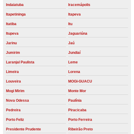
Indaiatuba
Iracemápolis
Itapetininga
Itapeva
Itatiba
Itu
Itupeva
Jaguariúna
Jarinu
Jaú
Jumirim
Jundiaí
Laranjal Paulista
Leme
Limeira
Lorena
Louveira
MOGI-GUACU
Mogi Mirim
Monte Mor
Nova Odessa
Paulínia
Pedreira
Piracicaba
Porto Feliz
Porto Ferreira
Presidente Prudente
Ribeirão Preto