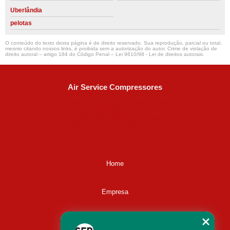
Uberlândia
pelotas
O conteúdo do texto desta página é de direito reservado. Sua reprodução, parcial ou total,
mesmo citando nossos links, é proibida sem a autorização do autor. Crime de violação de
direito autoral – artigo 184 do Código Penal –
Lei 9610/98 - Lei de direitos autorais
.
Air Service Compressores
Diaconisa Alice Ana da Silva, 73 - Parque Maria Helena -
Campinas - SP
CEP: 13067-841
(19) 3397-9502
ralfe@airservicecompressores.com.br
Home
Empresa
Missão