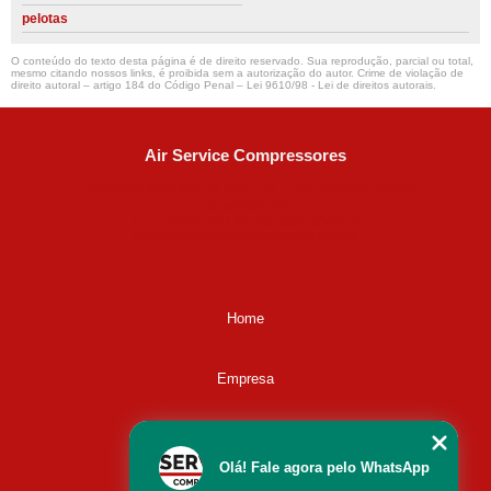
pelotas
O conteúdo do texto desta página é de direito reservado. Sua reprodução, parcial ou total,
mesmo citando nossos links, é proibida sem a autorização do autor. Crime de violação de
direito autoral – artigo 184 do Código Penal –
Lei 9610/98 - Lei de direitos autorais
.
Air Service Compressores
Diaconisa Alice Ana da Silva, 73 - Parque Maria Helena -
Campinas - SP
CEP: 13067-841
(19) 3397-9502
ralfe@airservicecompressores.com.br
Home
Empresa
Missão
Olá! Fale agora pelo WhatsApp