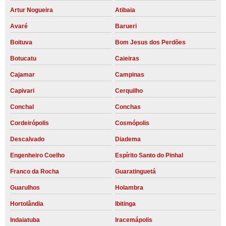
Artur Nogueira
Atibaia
Avaré
Barueri
Boituva
Bom Jesus dos Perdões
Botucatu
Caieiras
Cajamar
Campinas
Capivari
Cerquilho
Conchal
Conchas
Cordeirópolis
Cosmópolis
Descalvado
Diadema
Engenheiro Coelho
Espírito Santo do Pinhal
Franco da Rocha
Guaratinguetá
Guarulhos
Holambra
Hortolândia
Ibitinga
Indaiatuba
Iracemápolis