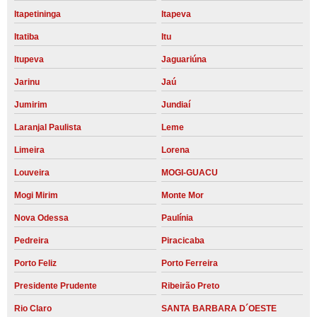
Itapetininga
Itapeva
Itatiba
Itu
Itupeva
Jaguariúna
Jarinu
Jaú
Jumirim
Jundiaí
Laranjal Paulista
Leme
Limeira
Lorena
Louveira
MOGI-GUACU
Mogi Mirim
Monte Mor
Nova Odessa
Paulínia
Pedreira
Piracicaba
Porto Feliz
Porto Ferreira
Presidente Prudente
Ribeirão Preto
Rio Claro
SANTA BARBARA D´OESTE