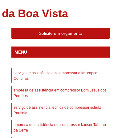
 Compressor Gardner Denver
da Boa Vista
ll Rand
Assistência em Compressor Kaeser
Assistência Técnica de Compressor Schulz
Solicite um orçamento
a em Compressor de Ar Parafuso
es de Ar
Manutenção de Compressores de Ar
MENU
dustrial
Compressor de Ar Industrial
afuso
Compressor de Ar Industrial Schulz
serviço de assistência em compressor atlas copco
o Industrial
Compressor Industrial
Conchas
rande
Compressor Industrial Novo
empresa de assistência em compressor Bom Jesus dos
Perdões
afuso
Compressor Industrial Schulz
serviço de assistência técnica de compressor schulz
ustrial
Compressor Schulz Industrial
Paulínia
imido
Compressor Ar Parafuso
empresa de assistência em compressor kaeser Taboão
fuso
Compressor de Ar Completo
da Serra