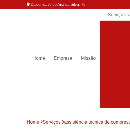
Diaconisa Alice Ana da Silva, 73
Serviços
Aluguel de
compressor
Assistênci
para
compressor
Home
Empresa
Missão
Assistênci
técnica de
compresso
Compressor
industriais
Compressor
para ar
Compressor
parafuso
Home
Serviços
assistência técnica de compres
Compressor