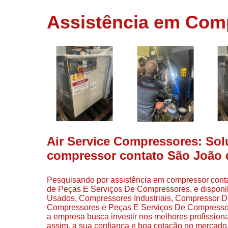
usados
Assistência em Comp
Conserto d
compressor
Filtros de a
Locação d
compresso
Manutençã
de
compresso
Manutençã
de
Air Service Compressores: So
compressor
compressor contato São João d
Peças par
compressor
Pesquisando por assistência em compressor conta
Redes de a
de Peças E Serviços De Compressores, e disponib
comprimid
Usados, Compressores Industriais, Compressor 
Compressores e Peças E Serviços De Compressor
Venda de
a empresa busca investir nos melhores profission
compresso
assim, a sua confiança e boa cotação no mercado