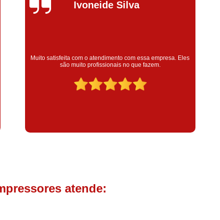
Compressor de Parafuso 
Ivoneide Silva
Compressor Schulz Usado
Com
Conserto Compressor Atla
Conserto Compressor de Ar Schu
Muito satisfeita com o atendimento com essa empresa. Eles
são muito profissionais no que fazem.
Conserto Compressor Ingerso
Conserto Compressor 
Conserto de Compressor de
Manutenção de Ar C
Filtro Coalescente para Ar Com
Filtro Compressor
Filtro de
Filtro de Ar Comprimido para C
Filtro de óleo para Compr
mpressores atende:
Filtros para Compressor
Aluguel de Compressor de 