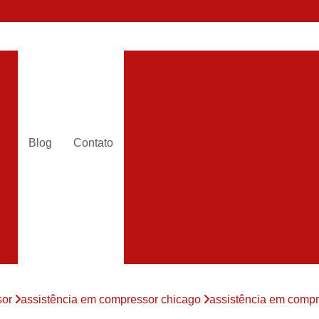
Alugar Compressor
Alugar
es
Aluguel Compressor Ar
Alugue
a
Aluguel de Compressor de Ar Co
es
Compressor Aluguel
Compres
Blog
Contato
a
Assistencia Compressor de
r
Assistencia de Compressor
es
Assistencia T
Assistencia Tecnica de Compressor
es
Assistencia Tecnica em Compr
es
Assistência em Compressor
sor
assistência em compressor chicago
assistência em compr
Assistência
es