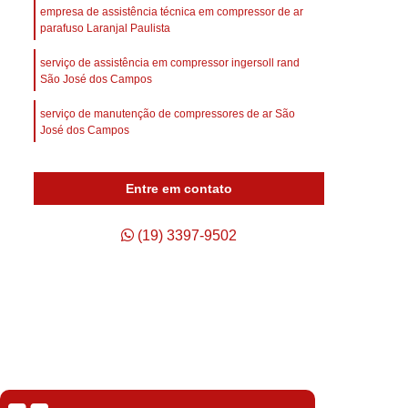
afuso
Compressor de Ar Parafuso
empresa de assistência técnica em compressor de ar
parafuso Laranjal Paulista
Compressor de Ar Schulz Parafuso
serviço de assistência em compressor ingersoll rand
Compressor do Ar
Compressor Rotativo Ar
São José dos Campos
afuso
Unidade Compressora de Ar
serviço de manutenção de compressores de ar São
Compressor de Ar Parafuso Schulz
José dos Campos
Compressor de Parafuso Atlas Copco
empresa de assistência técnica de compressor schulz
Jarinu
Entre em contato
so Duplo
Compressor Parafuso
assistência em compressor orçar Valinhos
p
Compressor Parafuso Atlas Copco
(19) 3397-9502
assistência em compressor atlas copco orçar Campinas
geração
Compressor Parafuso Schulz
arafuso
Compressor Tipo Parafuso
Compressor de Ar Comprimido Usado
Usado
Compressor de Ar Schulz Usado
o
Compressor de Ar Usado Schulz