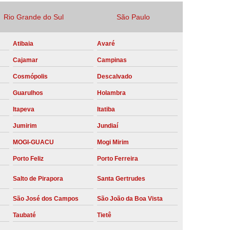
Locação Compressor de Ar Parafuso
Rio Grande do Sul
São Paulo
co
Locação de Compressor a Diesel
Atibaia
Avaré
a Pressão
Locação de Compressor de Ar
Cajamar
Campinas
ompressor de Ar a Diesel
Cosmópolis
Descalvado
mprimido
Locação de Compressor Parafuso
Guarulhos
Holambra
Compressor de Ar Manutenção Preventiva
Itapeva
Itatiba
sores
Manutenção Corretiva em Compressor
Jumirim
Jundiaí
e Compressores Parafuso
MOGI-GUACU
Mogi Mirim
ntiva Compressor Atlas Copco
Porto Feliz
Porto Ferreira
tiva Compressor de Ar Schulz
Salto de Pirapora
Santa Gertrudes
ventiva Compressor Schulz
São José dos Campos
São João da Boa Vista
reventiva de Compressor
Taubaté
Tietê
entiva de Compressor de Ar