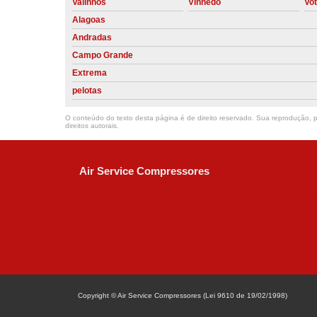
Valinhos
Vinhedo
Vo
Alagoas
Andradas
Campo Grande
Extrema
pelotas
O conteúdo do texto desta página é de direito reservado. Sua reprodução, pa
direitos autorais
.
Air Service Compressores
Diaconisa Alice Ana da Silva, 73 - Parque Ma
Campinas - SP
CEP: 13067-841
(19) 3397-9502
ralfe@airservicecompressores.com.br
Copyright © Air Service Compressores (Lei 9610 de 19/02/1998)