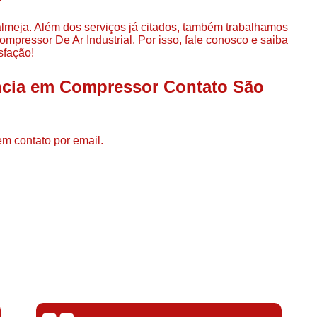
Compressor de Ar de Par
lmeja. Além dos serviços já citados, também trabalhamos
Compressor de Ar Rotativo
pressor De Ar Industrial. Por isso, fale conosco e saiba
sfação!
Compressor de Ar Tipo Parafuso
Compressores de Ar Par
ência em Compressor Contato São
Compressor a Parafuso
Compressor de Parafuso
em contato por email.
Compressor de Parafu
Compressor Parafuso 15h
Compressor Parafuso Refri
Compressor Rotativo de P
Compressor Ar Usado
Compressor de Ar Parafuso 
Compressor de Ar Usad