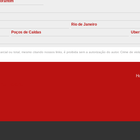
torantim
Manutenção Preve
Manutenção Pr
Rio de Janeiro
Manutenção Preventiva em Compres
Poços de Caldas
Uber
Empresa de Manutenção de C
Manutenção Compressor de A
rcial ou total, mesmo citando nossos links, é proibida sem a autorização do autor. Crime de viol
Manutenção Compressor de Ar S
Manutenção Compressor Sch
H
Manutenção
ria Helena -
Manutenção em C
Manutenção no Cabeçote de Compr
Loja de Peças para Compresso
Peças de Compressor de Ar
P
Peças do Compressor Schul