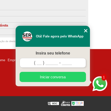
ntiva de Compressor Parafuso
eventiva de Compressores
sores de Ar
Compressor Schulz Manutenção
lândia
ompressores
Manutenção Compressor
Olá! Fale agora pelo WhatsApp
r
Manutenção Compressor de Ar Direto
ação de direito autoral – artigo 184 do Código Penal –
Lei 9610/98 - Lei de
chulz
Manutenção Compressor Parafuso
Insira seu telefone
ulz
Manutenção de Compressor de Ar
ome
Empresa
Missão
Serviços
Contato
Mapa do site
 em Compressor de Ar
ompressor de Ar Comprimido
Iniciar conversa
1
essor
Loja de Peças para Compressor de Ar
res
Manutenção para Compressor de Ar
eças de Reposição para Compressores de Ar
W3C
z
Peças para Compressor Atlas Copco