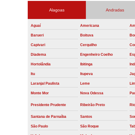
Alagoas
Andradas
Aguaí
Americana
Am
Barueri
Boituva
Bo
Capivari
Cerquilho
Co
Diadema
Engenheiro Coelho
Esp
Hortolândia
Ibitinga
Ind
Itu
Itupeva
Ja
Laranjal Paulista
Leme
Li
Monte Mor
Nova Odessa
Pau
Presidente Prudente
Ribeirão Preto
Rio
Santana de Parnaíba
Santos
So
São Paulo
São Roque
Ta