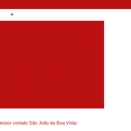
(19) 3397-9502
 Compressor de Ar
Aluguel Compressor
l Compressor de Ar
Aluguel de Compressor
mprimido
Aluguel de Compressor Industrial
sor para Alugar
Assistencia Compressor
 Ar
Assistencia Compressor Schulz
es
Assistencia Tecnica Compressores
ecnica Compressores de Ar
 de Ar
Assistencia Tecnica de Compressores
essores
Compressor Assistencia Tecnica
Assistência em Compressor Atlas Copco
essor contato São João da Boa Vista
 em Compressor Chicago