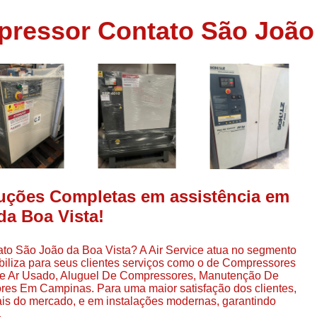
Assistência em
ressor Contato São João 
e
Assistência em Compressor Ingerso
es
Assistência em Compressor Schulz
r
Assistência Técnic
e
r
Assistência Técnica em Compressor
o
Compressor de Ar Grande In
r
Compressor de Ar Industrial Par
o
Compressor de Refrigeraçã
luções Completas em assistência em
es
Compressor Industrial G
a Boa Vista!
a
Compressor Industrial Par
es
to São João da Boa Vista? A Air Service atua no segmento
Compressor Refrigeração Ind
r
iliza para seus clientes serviços como o de Compressores
o
Compressor Ar Compr
De Ar Usado, Aluguel De Compressores, Manutenção De
es Em Campinas. Para uma maior satisfação dos clientes,
Compressor de Ar a Para
ais do mercado, e em instalações modernas, garantindo
r
.