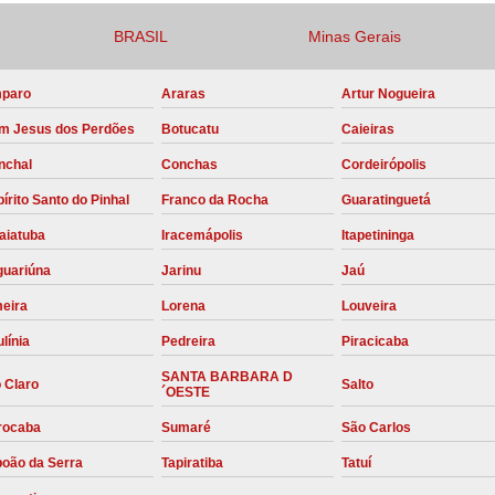
Compressor para Locação
BRASIL
Minas Gerais
Locação Compressor Elétri
paro
Araras
Artur Nogueira
Locação de Compressor de Alt
m Jesus dos Perdões
Botucatu
Caieiras
Locação de C
nchal
Conchas
Cordeirópolis
Locação de Compressor de Ar Co
írito Santo do Pinhal
Franco da Rocha
Guaratinguetá
Locação de Compressores
aiatuba
Iracemápolis
Itapetininga
Manutenção Corretiva de Compres
guariúna
Jarinu
Jaú
Manutenção d
meira
Lorena
Louveira
Manutenção Preve
línia
Pedreira
Piracicaba
Manutenção Preven
SANTA BARBARA D
 Claro
Salto
´OESTE
Manutenção Pre
rocaba
Sumaré
São Carlos
Manutenção P
boão da Serra
Tapiratiba
Tatuí
Manutenção Prev