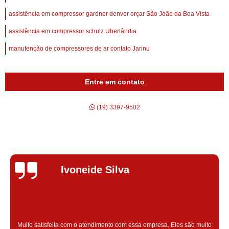
assistência em compressor gardner denver orçar São João da Boa Vista
assistência em compressor schulz Uberlândia
manutenção de compressores de ar contato Jarinu
Entre em contato
(19) 3397-9502
Silvana Alves
Super satisfeita com o serviço prestado, atendimento muito bom!
colaoradores educado e transparente, destaque para o colaborador