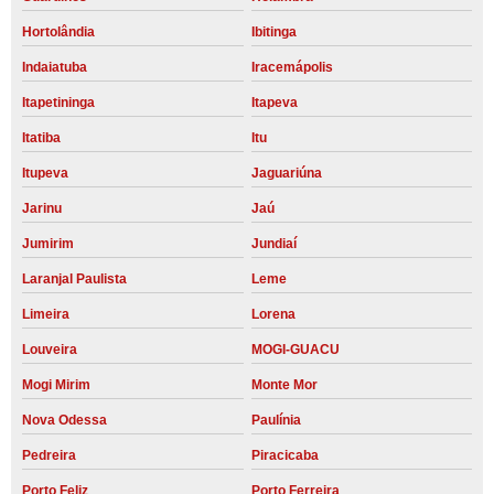
Hortolândia
Ibitinga
Indaiatuba
Iracemápolis
Itapetininga
Itapeva
Itatiba
Itu
Itupeva
Jaguariúna
Jarinu
Jaú
Jumirim
Jundiaí
Laranjal Paulista
Leme
Limeira
Lorena
Louveira
MOGI-GUACU
Mogi Mirim
Monte Mor
Nova Odessa
Paulínia
Pedreira
Piracicaba
Porto Feliz
Porto Ferreira