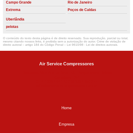
Campo Grande
Rio de Janeiro
Extrema
Poços de Caldas
Uberlândia
pelotas
O conteúdo do texto desta página é de direito reservado. Sua reprodução, parcial ou total,
mesmo citando nossos links, é proibida sem a autorização do autor. Crime de violação de
direito autoral – artigo 184 do Código Penal –
Lei 9610/98 - Lei de direitos autorais
.
Air Service Compressores
Diaconisa Alice Ana da Silva, 73 - Parque Maria Helena -
Campinas - SP
CEP: 13067-841
(19) 3397-9502
ralfe@airservicecompressores.com.br
Home
Empresa