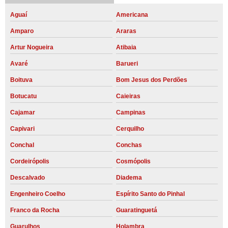
Aguaí
Americana
Amparo
Araras
Artur Nogueira
Atibaia
Avaré
Barueri
Boituva
Bom Jesus dos Perdões
Botucatu
Caieiras
Cajamar
Campinas
Capivari
Cerquilho
Conchal
Conchas
Cordeirópolis
Cosmópolis
Descalvado
Diadema
Engenheiro Coelho
Espírito Santo do Pinhal
Franco da Rocha
Guaratinguetá
Guarulhos
Holambra