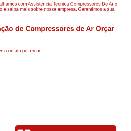
Compressor de Ar de Par
abalhamos com Assistencia Tecnica Compressores De Ar e
sco e saiba mais sobre nossa empresa. Garantimos a sua
Compressor de Ar Rotativo
Compressor de Ar Tipo Parafuso
nção de Compressores de Ar Orçar
Compressores de Ar Par
Compressor a Parafuso
em contato por email.
Compressor de Parafuso
Compressor de Parafu
Compressor Parafuso 15h
Compressor Parafuso Refri
Compressor Rotativo de P
Compressor Ar Usado
Compressor de Ar Parafuso 
Compressor de Ar Usad