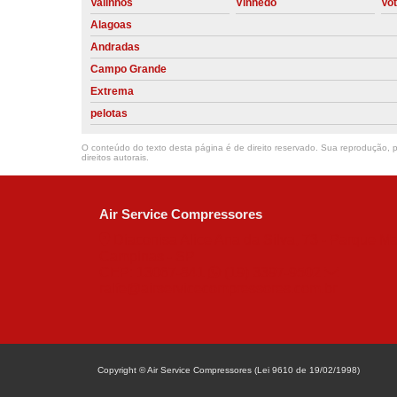
Valinhos
Vinhedo
Vo
Alagoas
Andradas
Campo Grande
Extrema
pelotas
O conteúdo do texto desta página é de direito reservado. Sua reprodução, pa
direitos autorais
.
Air Service Compressores
Diaconisa Alice Ana da Silva, 73 - Parque Ma
Campinas - SP
CEP: 13067-841
(19) 3397-9502
ralfe@airservicecompressores.com.br
Copyright © Air Service Compressores (Lei 9610 de 19/02/1998)