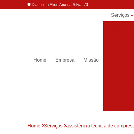
Diaconisa Alice Ana da Silva, 73
Serviços
Aluguel de
compressor
Assistênci
para
compressor
Home
Empresa
Missão
Assistênci
técnica de
compresso
Compressor
industriais
Compressor
para ar
Compressor
parafuso
Home
Serviços
assistência técnica de compres
Compressor