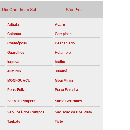
Locação Compressor de Ar Parafuso
Rio Grande do Sul
São Paulo
co
Locação de Compressor a Diesel
Atibaia
Avaré
a Pressão
Locação de Compressor de Ar
Cajamar
Campinas
ompressor de Ar a Diesel
Cosmópolis
Descalvado
mprimido
Locação de Compressor Parafuso
Guarulhos
Holambra
Compressor de Ar Manutenção Preventiva
Itapeva
Itatiba
sores
Manutenção Corretiva em Compressor
Jumirim
Jundiaí
e Compressores Parafuso
MOGI-GUACU
Mogi Mirim
ntiva Compressor Atlas Copco
Porto Feliz
Porto Ferreira
tiva Compressor de Ar Schulz
Salto de Pirapora
Santa Gertrudes
ventiva Compressor Schulz
São José dos Campos
São João da Boa Vista
reventiva de Compressor
Taubaté
Tietê
entiva de Compressor de Ar