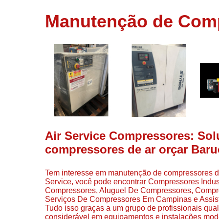
usados
Manutenção de Comp
Conserto d
compressor
Filtros de a
Locação d
compresso
Manutençã
de
compresso
Manutençã
de
Air Service Compressores: So
compressor
compressores de ar orçar Barue
Peças par
compressor
Tem interesse em manutenção de compressores de a
Redes de a
Service, você pode encontrar Compressores Indu
comprimid
Compressores, Aluguel De Compressores, Compr
Serviços De Compressores Em Campinas e Assisten
Venda de
Tudo isso graças a um grupo de profissionais qua
compresso
considerável em equipamentos e instalações mod