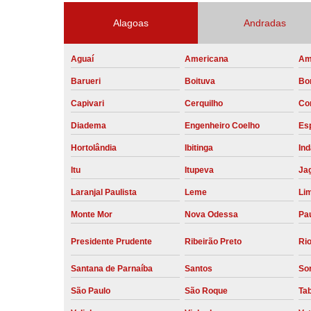
Alagoas
Andradas
Aguaí
Americana
Am
Barueri
Boituva
Bo
Capivari
Cerquilho
Co
Diadema
Engenheiro Coelho
Esp
Hortolândia
Ibitinga
Ind
Itu
Itupeva
Ja
Laranjal Paulista
Leme
Li
Monte Mor
Nova Odessa
Pau
Presidente Prudente
Ribeirão Preto
Rio
Santana de Parnaíba
Santos
So
São Paulo
São Roque
Ta