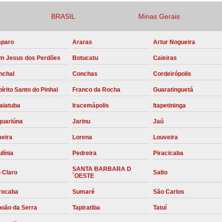
Compressor para Locação
BRASIL
Minas Gerais
Locação Compressor Elétri
paro
Araras
Artur Nogueira
Locação de Compressor de Alt
m Jesus dos Perdões
Botucatu
Caieiras
Locação de C
nchal
Conchas
Cordeirópolis
Locação de Compressor de Ar Co
írito Santo do Pinhal
Franco da Rocha
Guaratinguetá
Locação de Compressores
aiatuba
Iracemápolis
Itapetininga
Manutenção Corretiva de Compres
guariúna
Jarinu
Jaú
Manutenção d
meira
Lorena
Louveira
Manutenção Preve
línia
Pedreira
Piracicaba
Manutenção Preven
SANTA BARBARA D
 Claro
Salto
´OESTE
Manutenção Pre
rocaba
Sumaré
São Carlos
Manutenção P
boão da Serra
Tapiratiba
Tatuí
Manutenção Prev