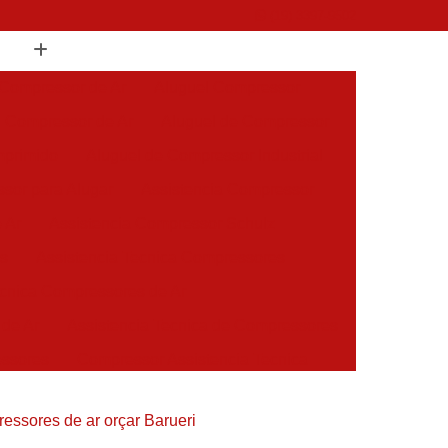
(19) 3397-9502
 Compressor de Ar
Aluguel Compressor
l Compressor de Ar
Aluguel de Compressor
mprimido
Aluguel de Compressor Industrial
sor para Alugar
Assistencia Compressor
 Ar
Assistencia Compressor Schulz
es
Assistencia Tecnica Compressores
ecnica Compressores de Ar
 de Ar
Assistencia Tecnica de Compressores
essores
Compressor Assistencia Tecnica
Assistência em Compressor Atlas Copco
ssores de ar orçar Barueri
 em Compressor Chicago