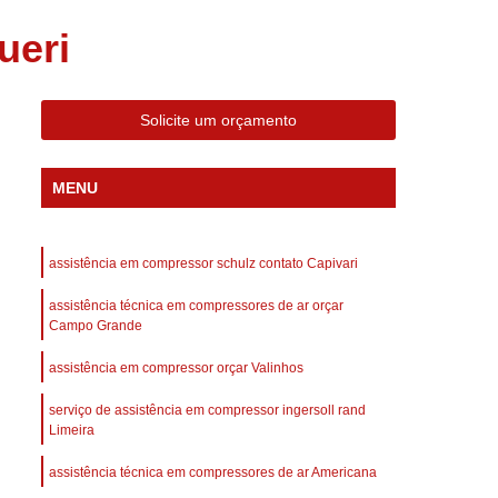
 Compressor Gardner Denver
ueri
ll Rand
Assistência em Compressor Kaeser
Assistência Técnica de Compressor Schulz
Solicite um orçamento
a em Compressor de Ar Parafuso
es de Ar
Manutenção de Compressores de Ar
MENU
dustrial
Compressor de Ar Industrial
afuso
Compressor de Ar Industrial Schulz
assistência em compressor schulz contato Capivari
o Industrial
Compressor Industrial
assistência técnica em compressores de ar orçar
rande
Compressor Industrial Novo
Campo Grande
afuso
Compressor Industrial Schulz
assistência em compressor orçar Valinhos
ustrial
Compressor Schulz Industrial
serviço de assistência em compressor ingersoll rand
imido
Compressor Ar Parafuso
Limeira
fuso
Compressor de Ar Completo
assistência técnica em compressores de ar Americana