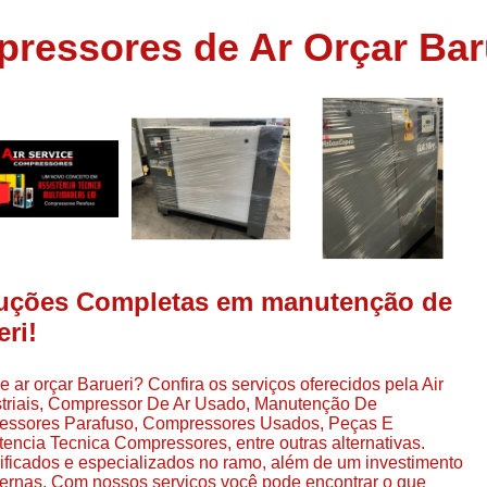
Assistência em
ressores de Ar Orçar Bar
e
Assistência em Compressor Ingerso
es
Assistência em Compressor Schulz
r
Assistência Técnic
e
r
Assistência Técnica em Compressor
o
Compressor de Ar Grande In
r
Compressor de Ar Industrial Par
o
Compressor de Refrigeraçã
luções Completas em manutenção de
es
Compressor Industrial G
ri!
a
Compressor Industrial Par
es
r orçar Barueri? Confira os serviços oferecidos pela Air
Compressor Refrigeração Ind
r
striais, Compressor De Ar Usado, Manutenção De
o
Compressor Ar Compr
essores Parafuso, Compressores Usados, Peças E
cia Tecnica Compressores, entre outras alternativas.
Compressor de Ar a Para
lificados e especializados no ramo, além de um investimento
r
ernas. Com nossos serviços você pode encontrar o que