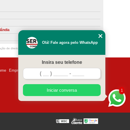
ntiva de Compressor Parafuso
eventiva de Compressores
sores de Ar
Compressor Schulz Manutenção
lândia
ompressores
Manutenção Compressor
Olá! Fale agora pelo WhatsApp
r
Manutenção Compressor de Ar Direto
ação de direito autoral – artigo 184 do Código Penal –
Lei 9610/98 - Lei de
chulz
Manutenção Compressor Parafuso
Insira seu telefone
ulz
Manutenção de Compressor de Ar
ome
Empresa
Missão
Serviços
Contato
Mapa do site
 em Compressor de Ar
ompressor de Ar Comprimido
Iniciar conversa
1
essor
Loja de Peças para Compressor de Ar
res
Manutenção para Compressor de Ar
eças de Reposição para Compressores de Ar
W3C
z
Peças para Compressor Atlas Copco