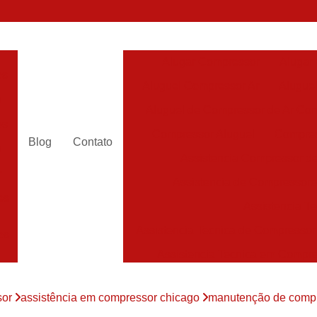
Alugar Compressor
Alugar
es
Aluguel Compressor Ar
Alugue
a
Aluguel de Compressor de Ar Co
es
Compressor Aluguel
Compres
Blog
Contato
a
Assistencia Compressor de
r
Assistencia de Compressor
es
Assistencia T
Assistencia Tecnica de Compressor
es
Assistencia Tecnica em Compr
es
Assistência em Compressor
sor
assistência em compressor chicago
manutenção de compre
Assistência
es