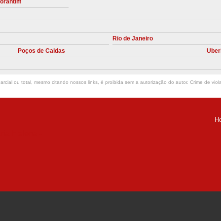
torantim
Manutenção Preve
Manutenção Pr
Rio de Janeiro
Manutenção Preventiva em Compres
Poços de Caldas
Uber
Empresa de Manutenção de C
Manutenção Compressor de A
rcial ou total, mesmo citando nossos links, é proibida sem a autorização do autor. Crime de viol
Manutenção Compressor de Ar S
Manutenção Compressor Sch
H
Manutenção
ria Helena -
Manutenção em C
Manutenção no Cabeçote de Compr
Loja de Peças para Compresso
Peças de Compressor de Ar
P
Peças do Compressor Schul