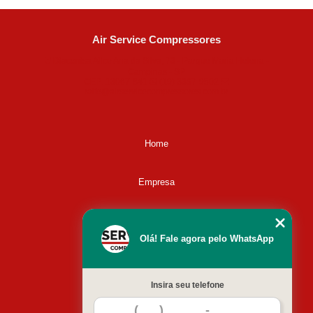
Air Service Compressores
Diaconisa Alice Ana da Silva, 73 - Parque Maria Helena -
Campinas - SP
CEP: 13067-841
(19) 3397-9502
ralfe@airservicecompressores.com.br
Home
Empresa
Missão
Olá! Fale agora pelo WhatsApp
Serviços
Insira seu telefone
Contato