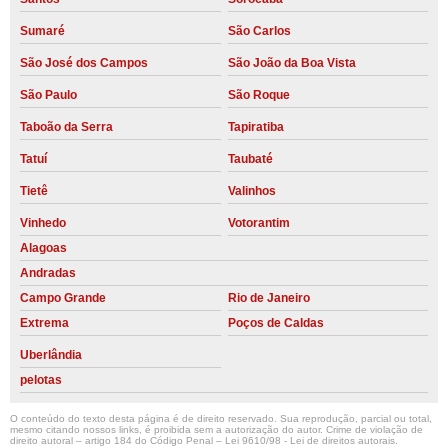
Sumaré
São Carlos
São José dos Campos
São João da Boa Vista
São Paulo
São Roque
Taboão da Serra
Tapiratiba
Tatuí
Taubaté
Tietê
Valinhos
Vinhedo
Votorantim
Alagoas
Andradas
Campo Grande
Rio de Janeiro
Extrema
Poços de Caldas
Uberlândia
pelotas
O conteúdo do texto desta página é de direito reservado. Sua reprodução, parcial ou total,
mesmo citando nossos links, é proibida sem a autorização do autor. Crime de violação de
direito autoral – artigo 184 do Código Penal –
Lei 9610/98 - Lei de direitos autorais
.