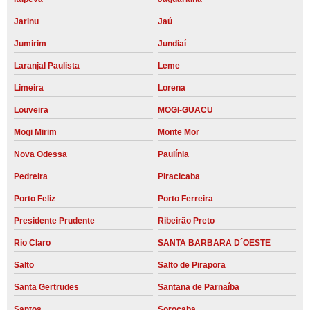
Jarinu
Jaú
Jumirim
Jundiaí
Laranjal Paulista
Leme
Limeira
Lorena
Louveira
MOGI-GUACU
Mogi Mirim
Monte Mor
Nova Odessa
Paulínia
Pedreira
Piracicaba
Porto Feliz
Porto Ferreira
Presidente Prudente
Ribeirão Preto
Rio Claro
SANTA BARBARA D´OESTE
Salto
Salto de Pirapora
Santa Gertrudes
Santana de Parnaíba
Santos
Sorocaba