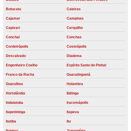
Botucatu
Caieiras
Cajamar
Campinas
Capivari
Cerquilho
Conchal
Conchas
Cordeirópolis
Cosmópolis
Descalvado
Diadema
Engenheiro Coelho
Espírito Santo do Pinhal
Franco da Rocha
Guaratinguetá
Guarulhos
Holambra
Hortolândia
Ibitinga
Indaiatuba
Iracemápolis
Itapetininga
Itapeva
Itatiba
Itu
Itupeva
Jaguariúna