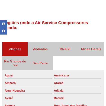
Regiões onde a Air Service Compressores
atende:
Alagoas
Andradas
BRASIL
Minas Gerais
Rio Grande do
São Paulo
Sul
Aguaí
Americana
Amparo
Araras
Artur Nogueira
Atibaia
Avaré
Barueri
Boituva
Bom Jesus dos Perdões