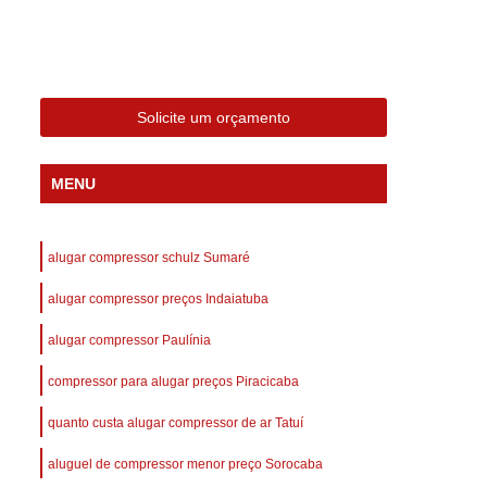
 Compressor Gardner Denver
ll Rand
Assistência em Compressor Kaeser
Assistência Técnica de Compressor Schulz
Solicite um orçamento
a em Compressor de Ar Parafuso
es de Ar
Manutenção de Compressores de Ar
MENU
dustrial
Compressor de Ar Industrial
afuso
Compressor de Ar Industrial Schulz
alugar compressor schulz Sumaré
o Industrial
Compressor Industrial
alugar compressor preços Indaiatuba
rande
Compressor Industrial Novo
alugar compressor Paulínia
afuso
Compressor Industrial Schulz
compressor para alugar preços Piracicaba
ustrial
Compressor Schulz Industrial
imido
Compressor Ar Parafuso
quanto custa alugar compressor de ar Tatuí
fuso
Compressor de Ar Completo
aluguel de compressor menor preço Sorocaba