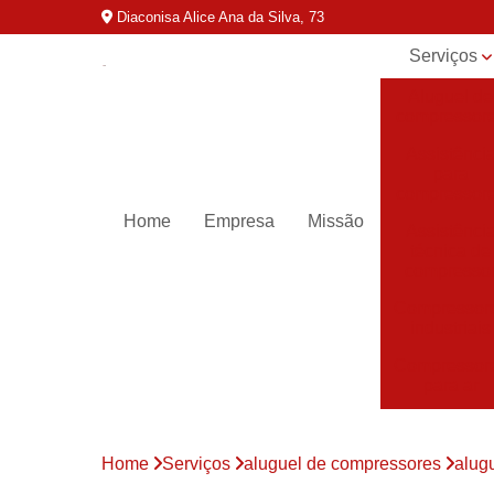
Diaconisa Alice Ana da Silva, 73
Serviços
Aluguel de
compressor
Assistênci
para
compressor
Home
Empresa
Missão
Assistênci
técnica de
compresso
Compressor
industriais
Compressor
para ar
Compressor
parafuso
Home
Serviços
aluguel de compressores
alug
Compressor