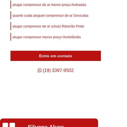
afuso
Compressor de Ar Parafuso
alugar compressor de ar menor preço Andradas
Compressor de Ar Schulz Parafuso
quanto custa aluguel compressor de ar Sorocaba
Compressor do Ar
Compressor Rotativo Ar
alugar compressor de ar schulz Ribeirão Preto
afuso
Unidade Compressora de Ar
alugar compressor menor preço Hortolândia
Compressor de Ar Parafuso Schulz
Compressor de Parafuso Atlas Copco
Entre em contato
so Duplo
Compressor Parafuso
p
Compressor Parafuso Atlas Copco
(19) 3397-9502
geração
Compressor Parafuso Schulz
arafuso
Compressor Tipo Parafuso
Compressor de Ar Comprimido Usado
Usado
Compressor de Ar Schulz Usado
o
Compressor de Ar Usado Schulz
Isabela