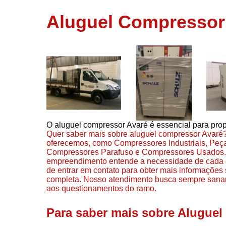
usados
Aluguel Compressor
Conserto d
compressor
Filtros de a
Locação d
compresso
Manutençã
de
compresso
O aluguel compressor Avaré é essencial para prop
Manutençã
Quer saber mais sobre aluguel compressor Avaré
de
oferecemos, como Compressores Industriais, Pe
compressor
Compressores Parafuso e Compressores Usados. Co
Peças par
empreendimento entende a necessidade de cada cl
compressor
de entrar em contato para obter mais informações
completa. Nosso atendimento busca sempre sanar
Redes de a
aos questionamentos do ramo.
comprimid
Para saber mais sobre Alugue
Venda de
compresso