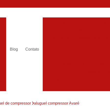
Alugar Compressor
Alugar
es
Aluguel Compressor Ar
Alugue
a
Aluguel de Compressor de Ar Co
es
Compressor Aluguel
Compres
Blog
Contato
a
Assistencia Compressor de
r
Assistencia de Compressor
es
Assistencia T
Assistencia Tecnica de Compressor
es
Assistencia Tecnica em Compr
es
Assistência em Compressor
uel de compressor
aluguel compressor Avaré
Assistência
es