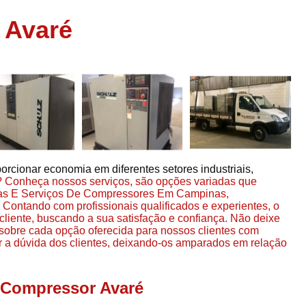
Assistência em
 Avaré
e
Assistência em Compressor Ingerso
es
Assistência em Compressor Schulz
r
Assistência Técnic
e
r
Assistência Técnica em Compressor
o
Compressor de Ar Grande In
r
Compressor de Ar Industrial Par
orcionar economia em diferentes setores industriais,
o
Compressor de Refrigeraçã
? Conheça nossos serviços, são opções variadas que
ças E Serviços De Compressores Em Campinas,
es
Compressor Industrial G
ntando com profissionais qualificados e experientes, o
a
iente, buscando a sua satisfação e confiança. Não deixe
Compressor Industrial Par
es
 sobre cada opção oferecida para nossos clientes com
Compressor Refrigeração Ind
 a dúvida dos clientes, deixando-os amparados em relação
r
o
Compressor Ar Compr
l Compressor Avaré
Compressor de Ar a Para
r