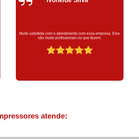
Compressor de Parafuso 
Compressor Schulz Usado
Com
Conserto Compressor Atla
Super satisfeita com o serviço prestado, atendimento muito
Conserto Compressor de Ar Schu
Eles
bom! colaoradores educado e transparente, destaque para o
colaborador Claudinei excelente profissional!
Conserto Compressor Ingerso
Conserto Compressor 
Conserto de Compressor de
Manutenção de Ar C
Filtro Coalescente para Ar Com
Filtro Compressor
Filtro de
Filtro de Ar Comprimido para C
mpressores atende:
Filtro de óleo para Compr
Filtros para Compressor
Aluguel de Compressor de 