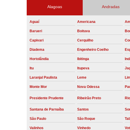
Alagoas
Andradas
Aguaí
Americana
Am
Barueri
Boituva
Bo
Capivari
Cerquilho
Co
Diadema
Engenheiro Coelho
Esp
Hortolândia
Ibitinga
Ind
Itu
Itupeva
Ja
Laranjal Paulista
Leme
Li
Monte Mor
Nova Odessa
Pau
Presidente Prudente
Ribeirão Preto
Rio
Santana de Parnaíba
Santos
So
São Paulo
São Roque
Ta
Valinhos
Vinhedo
Vo