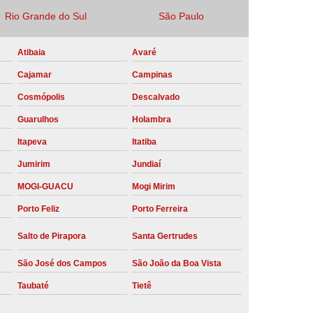
Rio Grande do Sul
São Paulo
Locação Compressor de Ar Parafuso
co
Locação de Compressor a Diesel
Atibaia
Avaré
a Pressão
Locação de Compressor de Ar
Cajamar
Campinas
ompressor de Ar a Diesel
Cosmópolis
Descalvado
mprimido
Locação de Compressor Parafuso
Guarulhos
Holambra
Compressor de Ar Manutenção Preventiva
Itapeva
Itatiba
sores
Manutenção Corretiva em Compressor
Jumirim
Jundiaí
e Compressores Parafuso
MOGI-GUACU
Mogi Mirim
Porto Feliz
Porto Ferreira
ntiva Compressor Atlas Copco
tiva Compressor de Ar Schulz
Salto de Pirapora
Santa Gertrudes
ventiva Compressor Schulz
São José dos Campos
São João da Boa Vista
reventiva de Compressor
Taubaté
Tietê
entiva de Compressor de Ar