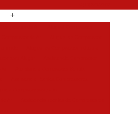
(19) 3397-9502
 Compressor de Ar
Aluguel Compressor
l Compressor de Ar
Aluguel de Compressor
mprimido
Aluguel de Compressor Industrial
sor para Alugar
Assistencia Compressor
 Ar
Assistencia Compressor Schulz
es
Assistencia Tecnica Compressores
ecnica Compressores de Ar
 de Ar
Assistencia Tecnica de Compressores
essores
Compressor Assistencia Tecnica
Assistência em Compressor Atlas Copco
 em Compressor Chicago