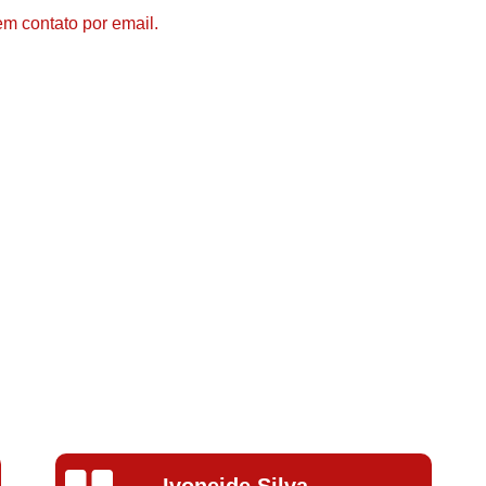
Compressor de Ar de Par
em contato por email.
Compressor de Ar Rotativo
Compressor de Ar Tipo Parafuso
Compressores de Ar Par
Compressor a Parafuso
Compressor de Parafuso
Compressor de Parafu
Compressor Parafuso 15h
Compressor Parafuso Refri
Compressor Rotativo de P
Compressor Ar Usado
Compressor de Ar Parafuso 
Compressor de Ar Usad
Silvana Alves