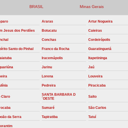
BRASIL
Minas Gerais
Compressor para Locação
Locação Compressor Elétri
paro
Araras
Artur Nogueira
Locação de Compressor de Alt
m Jesus dos Perdões
Botucatu
Caieiras
Locação de C
nchal
Conchas
Cordeirópolis
Locação de Compressor de Ar Co
írito Santo do Pinhal
Franco da Rocha
Guaratinguetá
Locação de Compressores
aiatuba
Iracemápolis
Itapetininga
Manutenção Corretiva de Compres
guariúna
Jarinu
Jaú
Manutenção d
meira
Lorena
Louveira
línia
Pedreira
Piracicaba
Manutenção Preve
SANTA BARBARA D
Manutenção Preven
 Claro
Salto
´OESTE
Manutenção Pre
rocaba
Sumaré
São Carlos
Manutenção P
boão da Serra
Tapiratiba
Tatuí
Manutenção Prev
torantim