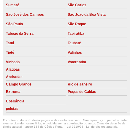
Sumaré
São Carlos
São José dos Campos
São João da Boa Vista
São Paulo
São Roque
Taboão da Serra
Tapiratiba
Tatuí
Taubaté
Tietê
Valinhos
Vinhedo
Votorantim
Alagoas
Andradas
Campo Grande
Rio de Janeiro
Extrema
Poços de Caldas
Uberlândia
pelotas
O conteúdo do texto desta página é de direito reservado. Sua reprodução, parcial ou total,
mesmo citando nossos links, é proibida sem a autorização do autor. Crime de violação de
direito autoral – artigo 184 do Código Penal –
Lei 9610/98 - Lei de direitos autorais
.