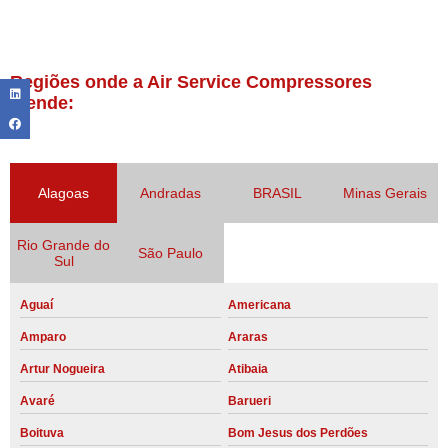
Regiões onde a Air Service Compressores
atende:
Alagoas
Andradas
BRASIL
Minas Gerais
Rio Grande do
São Paulo
Sul
Aguaí
Americana
Amparo
Araras
Artur Nogueira
Atibaia
Avaré
Barueri
Boituva
Bom Jesus dos Perdões