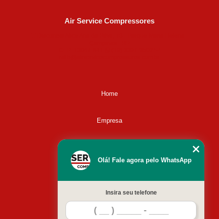
Air Service Compressores
Diaconisa Alice Ana da Silva, 73 - Parque Maria Helena -
Campinas - SP
CEP: 13067-841
(19) 3397-9502
ralfe@airservicecompressores.com.br
Home
Empresa
Missão
Olá! Fale agora pelo WhatsApp
Serviços
Insira seu telefone
Contato