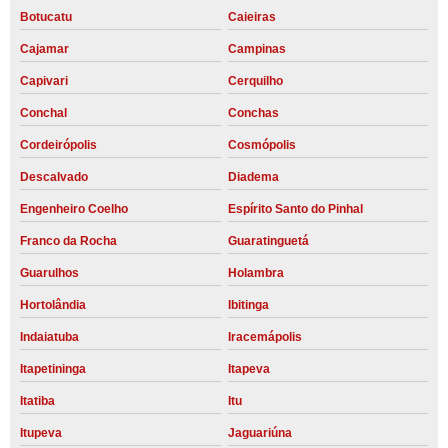
Botucatu
Caieiras
Cajamar
Campinas
Capivari
Cerquilho
Conchal
Conchas
Cordeirópolis
Cosmópolis
Descalvado
Diadema
Engenheiro Coelho
Espírito Santo do Pinhal
Franco da Rocha
Guaratinguetá
Guarulhos
Holambra
Hortolândia
Ibitinga
Indaiatuba
Iracemápolis
Itapetininga
Itapeva
Itatiba
Itu
Itupeva
Jaguariúna