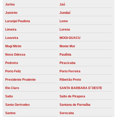
Jarinu
Jaú
Jumirim
Jundiaí
Laranjal Paulista
Leme
Limeira
Lorena
Louveira
MOGI-GUACU
Mogi Mirim
Monte Mor
Nova Odessa
Paulínia
Pedreira
Piracicaba
Porto Feliz
Porto Ferreira
Presidente Prudente
Ribeirão Preto
Rio Claro
SANTA BARBARA D´OESTE
Salto
Salto de Pirapora
Santa Gertrudes
Santana de Parnaíba
Santos
Sorocaba