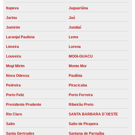
Itupeva
Jaguariúna
Jarinu
Jaú
Jumirim
Jundiaí
Laranjal Paulista
Leme
Limeira
Lorena
Louveira
MOGI-GUACU
Mogi Mirim
Monte Mor
Nova Odessa
Paulínia
Pedreira
Piracicaba
Porto Feliz
Porto Ferreira
Presidente Prudente
Ribeirão Preto
Rio Claro
SANTA BARBARA D´OESTE
Salto
Salto de Pirapora
Santa Gertrudes
Santana de Parnaíba