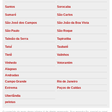
Santos
Sorocaba
Sumaré
São Carlos
São José dos Campos
São João da Boa Vista
São Paulo
São Roque
Taboão da Serra
Tapiratiba
Tatuí
Taubaté
Tietê
Valinhos
Vinhedo
Votorantim
Alagoas
Andradas
Campo Grande
Rio de Janeiro
Extrema
Poços de Caldas
Uberlândia
pelotas
O conteúdo do texto desta página é de direito reservado. Sua reprodução, parcial ou total,