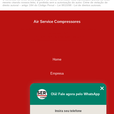
mesmo citando nossos links, é proibida sem a autorização do autor. Crime de violação de
direito autoral – artigo 184 do Código Penal –
Lei 9610/98 - Lei de direitos autorais
.
Air Service Compressores
Diaconisa Alice Ana da Silva, 73 - Parque Maria Helena -
Campinas - SP
CEP: 13067-841
(19) 3397-9502
ralfe@airservicecompressores.com.br
Home
Empresa
Missão
Olá! Fale agora pelo WhatsApp
Serviços
Insira seu telefone