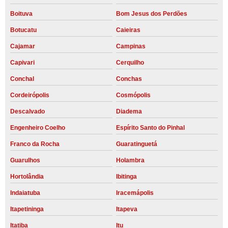
Boituva
Bom Jesus dos Perdões
Botucatu
Caieiras
Cajamar
Campinas
Capivari
Cerquilho
Conchal
Conchas
Cordeirópolis
Cosmópolis
Descalvado
Diadema
Engenheiro Coelho
Espírito Santo do Pinhal
Franco da Rocha
Guaratinguetá
Guarulhos
Holambra
Hortolândia
Ibitinga
Indaiatuba
Iracemápolis
Itapetininga
Itapeva
Itatiba
Itu