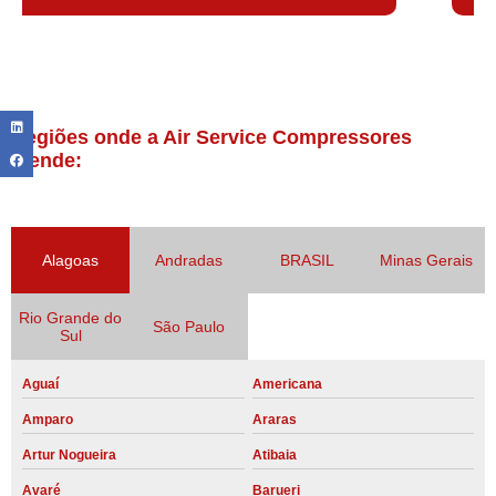
Regiões onde a Air Service Compressores
atende:
Alagoas
Andradas
BRASIL
Minas Gerais
Rio Grande do
São Paulo
Sul
Aguaí
Americana
Amparo
Araras
Artur Nogueira
Atibaia
Avaré
Barueri