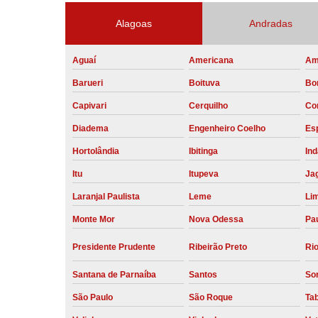
Alagoas
Andradas
Aguaí
Americana
Am
Barueri
Boituva
Bo
Capivari
Cerquilho
Co
Diadema
Engenheiro Coelho
Esp
Hortolândia
Ibitinga
Ind
Itu
Itupeva
Ja
Laranjal Paulista
Leme
Li
Monte Mor
Nova Odessa
Pau
Presidente Prudente
Ribeirão Preto
Rio
Santana de Parnaíba
Santos
So
São Paulo
São Roque
Ta