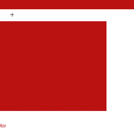
(19) 3397-9502
 Compressor de Ar
Aluguel Compressor
l Compressor de Ar
Aluguel de Compressor
mprimido
Aluguel de Compressor Industrial
sor para Alugar
Assistencia Compressor
 Ar
Assistencia Compressor Schulz
es
Assistencia Tecnica Compressores
ecnica Compressores de Ar
 de Ar
Assistencia Tecnica de Compressores
essores
Compressor Assistencia Tecnica
Assistência em Compressor Atlas Copco
Mor
 em Compressor Chicago