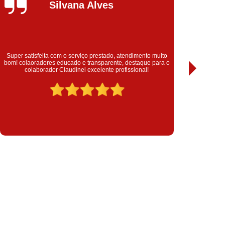
Usado
Compressor Parafuso Usado
Napolitano
pressor Usado
Compressor de Ar Conserto
s Copco
Conserto Compressor de Ar
lz
Conserto Compressor Gardner Denver
Empresa que solucionou meu problema de anos! Foram super
transparente e profissional. Recomendo!
ll Rand
Conserto Compressor Kaeser
Schulz
Conserto de Compressor
 Ar
Conserto de Compressor Schulz
omprimido
Filtro Coalescente
primido
Filtro Coalescente para Secador
 Ar Coalescente
Filtro de Ar Comprimido
ompressor
Filtro de Ar para Compressores
essor
Filtros de Ar para Compressor
 de Ar
Filtros para Compressores
Ar
Aluguel de Compressor Parafuso