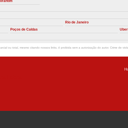
torantim
Manutenção Preve
Manutenção Pr
Rio de Janeiro
Manutenção Preventiva em Compres
Poços de Caldas
Uber
Empresa de Manutenção de C
Manutenção Compressor de A
rcial ou total, mesmo citando nossos links, é proibida sem a autorização do autor. Crime de viol
Manutenção Compressor de Ar S
Manutenção Compressor Sch
H
Manutenção
ria Helena -
Manutenção em C
Manutenção no Cabeçote de Compr
Loja de Peças para Compresso
Peças de Compressor de Ar
P
Peças do Compressor Schul