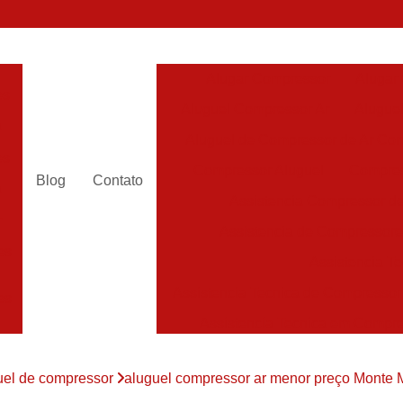
Alugar Compressor
Alugar
es
Aluguel Compressor Ar
Alugue
a
Aluguel de Compressor de Ar Co
es
Compressor Aluguel
Compres
Blog
Contato
a
Assistencia Compressor de
r
Assistencia de Compressor
es
Assistencia T
Assistencia Tecnica de Compressor
es
Assistencia Tecnica em Compr
es
Assistência em Compressor
uel de compressor
aluguel compressor ar menor preço Monte 
Assistência
es