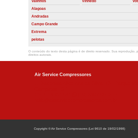
Valinhos
Vinhedo
Vo
Alagoas
Andradas
Campo Grande
Extrema
pelotas
O conteúdo do texto desta página é de direito reservado. Sua reprodução, pa
direitos autorais
.
Air Service Compressores
Diaconisa Alice Ana da Silva, 73 - Parque Ma
Campinas - SP
CEP: 13067-841
(19) 3397-9502
ralfe@airservicecompressores.com.br
Copyright © Air Service Compressores (Lei 9610 de 19/02/1998)