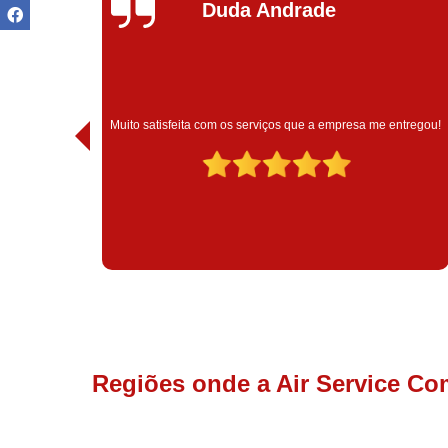
Ivoneide Silva
Muito satisfeita com o atendimento com essa empres
esa me entregou!
são muito profissionais no que fazem.
Regiões onde a Air Service Co