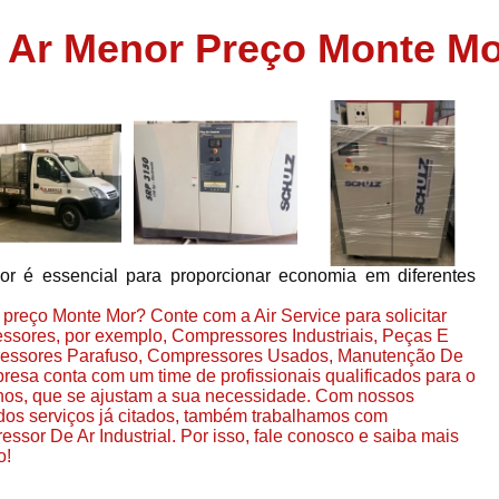
Assistência em
 Ar Menor Preço Monte Mo
e
Assistência em Compressor Ingerso
es
Assistência em Compressor Schulz
r
Assistência Técnic
e
r
Assistência Técnica em Compressor
o
Compressor de Ar Grande In
r
Compressor de Ar Industrial Par
r é essencial para proporcionar economia em diferentes
o
Compressor de Refrigeraçã
preço Monte Mor? Conte com a Air Service para solicitar
es
Compressor Industrial G
ssores, por exemplo, Compressores Industriais, Peças E
a
essores Parafuso, Compressores Usados, Manutenção De
Compressor Industrial Par
es
sa conta com um time de profissionais qualificados para o
Compressor Refrigeração Ind
rnos, que se ajustam a sua necessidade. Com nossos
r
dos serviços já citados, também trabalhamos com
o
Compressor Ar Compr
sor De Ar Industrial. Por isso, fale conosco e saiba mais
o!
Compressor de Ar a Para
r