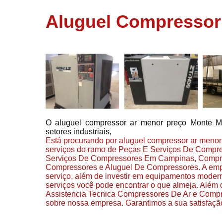
usados
Aluguel Compressor
Conserto d
compressor
Filtros de a
Locação d
compresso
Manutençã
de
compresso
O aluguel compressor ar menor preço Monte Mo
Manutençã
setores industriais,
de
Está procurando por aluguel compressor ar menor 
compressor
serviços do ramo de Peças E Serviços De Compre
Peças par
Serviços De Compressores Em Campinas, Compr
compressor
Compressores e Aluguel De Compressores. A empre
serviço, além de investir em equipamentos mode
Redes de a
serviços você pode encontrar o que almeja. Além 
comprimid
Assistencia Tecnica Compressores De Ar e Compres
sobre nossa empresa. Garantimos a sua satisfaçã
Venda de
compresso