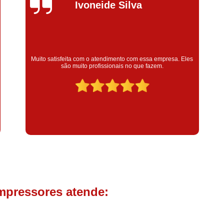
Compressor de Parafuso 
Silvana Alves
Compressor Schulz Usado
Com
Conserto Compressor Atla
Conserto Compressor de Ar Schu
Super satisfeita com o serviço prestado, atendimento muito
a. Eles
bom! colaoradores educado e transparente, destaque para o
Conserto Compressor Ingerso
colaborador Claudinei excelente profissional!
Conserto Compressor 
Conserto de Compressor de
Manutenção de Ar C
Filtro Coalescente para Ar Com
Filtro Compressor
Filtro de
Filtro de Ar Comprimido para C
Filtro de óleo para Compr
mpressores atende:
Filtros para Compressor
Aluguel de Compressor de 