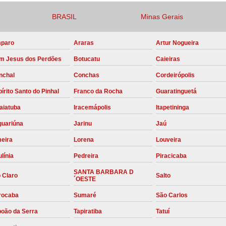
Compressor para Locação
BRASIL
Minas Gerais
Locação Compressor Elétri
paro
Araras
Artur Nogueira
Locação de Compressor de Alt
m Jesus dos Perdões
Botucatu
Caieiras
Locação de C
nchal
Conchas
Cordeirópolis
Locação de Compressor de Ar Co
írito Santo do Pinhal
Franco da Rocha
Guaratinguetá
Locação de Compressores
aiatuba
Iracemápolis
Itapetininga
Manutenção Corretiva de Compres
guariúna
Jarinu
Jaú
Manutenção d
meira
Lorena
Louveira
Manutenção Preve
línia
Pedreira
Piracicaba
Manutenção Preven
SANTA BARBARA D
 Claro
Salto
´OESTE
Manutenção Pre
rocaba
Sumaré
São Carlos
Manutenção P
boão da Serra
Tapiratiba
Tatuí
Manutenção Prev