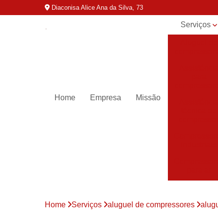
Diaconisa Alice Ana da Silva, 73
Serviços
Aluguel de
compressor
Assistênci
para
compressor
Home
Empresa
Missão
Assistênci
técnica de
compresso
Compressor
industriais
Compressor
para ar
Compressor
parafuso
Home
Serviços
aluguel de compressores
alug
Compressor