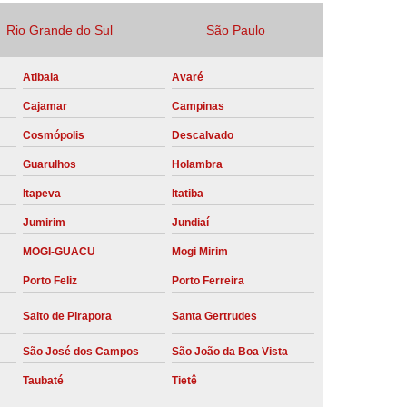
Locação Compressor de Ar Parafuso
Rio Grande do Sul
São Paulo
co
Locação de Compressor a Diesel
Atibaia
Avaré
a Pressão
Locação de Compressor de Ar
Cajamar
Campinas
ompressor de Ar a Diesel
Cosmópolis
Descalvado
mprimido
Locação de Compressor Parafuso
Guarulhos
Holambra
Compressor de Ar Manutenção Preventiva
Itapeva
Itatiba
sores
Manutenção Corretiva em Compressor
Jumirim
Jundiaí
e Compressores Parafuso
MOGI-GUACU
Mogi Mirim
ntiva Compressor Atlas Copco
Porto Feliz
Porto Ferreira
tiva Compressor de Ar Schulz
Salto de Pirapora
Santa Gertrudes
ventiva Compressor Schulz
São José dos Campos
São João da Boa Vista
reventiva de Compressor
Taubaté
Tietê
entiva de Compressor de Ar