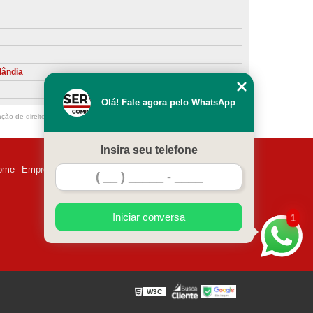
ntiva de Compressor Parafuso
eventiva de Compressores
sores de Ar
Compressor Schulz Manutenção
lândia
ompressores
Manutenção Compressor
Olá! Fale agora pelo WhatsApp
r
Manutenção Compressor de Ar Direto
ação de direito autoral – artigo 184 do Código Penal –
Lei 9610/98 - Lei de
chulz
Manutenção Compressor Parafuso
Insira seu telefone
ulz
Manutenção de Compressor de Ar
ome
Empresa
Missão
Serviços
Contato
Mapa do site
 em Compressor de Ar
ompressor de Ar Comprimido
Iniciar conversa
1
essor
Loja de Peças para Compressor de Ar
res
Manutenção para Compressor de Ar
eças de Reposição para Compressores de Ar
W3C
z
Peças para Compressor Atlas Copco