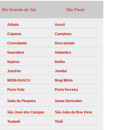
Locação Compressor de Ar Parafuso
Rio Grande do Sul
São Paulo
co
Locação de Compressor a Diesel
Atibaia
Avaré
a Pressão
Locação de Compressor de Ar
Cajamar
Campinas
ompressor de Ar a Diesel
Cosmópolis
Descalvado
mprimido
Locação de Compressor Parafuso
Guarulhos
Holambra
Compressor de Ar Manutenção Preventiva
Itapeva
Itatiba
sores
Manutenção Corretiva em Compressor
Jumirim
Jundiaí
e Compressores Parafuso
MOGI-GUACU
Mogi Mirim
ntiva Compressor Atlas Copco
Porto Feliz
Porto Ferreira
tiva Compressor de Ar Schulz
Salto de Pirapora
Santa Gertrudes
ventiva Compressor Schulz
São José dos Campos
São João da Boa Vista
reventiva de Compressor
Taubaté
Tietê
entiva de Compressor de Ar