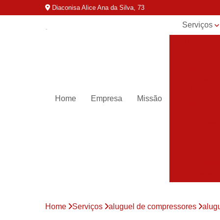
Diaconisa Alice Ana da Silva, 73
Serviços
Aluguel de
compressor
Assistênci
para
compressor
Home
Empresa
Missão
Assistênci
técnica de
compresso
Compressor
industriais
Compressor
para ar
Compressor
parafuso
Home
Serviços
aluguel de compressores
alug
Compressor