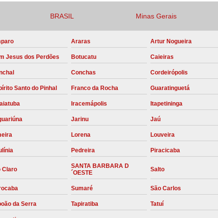
Compressor para Locação
BRASIL
Minas Gerais
Locação Compressor Elétri
paro
Araras
Artur Nogueira
Locação de Compressor de Alt
m Jesus dos Perdões
Botucatu
Caieiras
Locação de C
nchal
Conchas
Cordeirópolis
Locação de Compressor de Ar Co
írito Santo do Pinhal
Franco da Rocha
Guaratinguetá
Locação de Compressores
aiatuba
Iracemápolis
Itapetininga
Manutenção Corretiva de Compres
guariúna
Jarinu
Jaú
Manutenção d
meira
Lorena
Louveira
Manutenção Preve
línia
Pedreira
Piracicaba
Manutenção Preven
SANTA BARBARA D
 Claro
Salto
´OESTE
Manutenção Pre
rocaba
Sumaré
São Carlos
Manutenção P
boão da Serra
Tapiratiba
Tatuí
Manutenção Prev