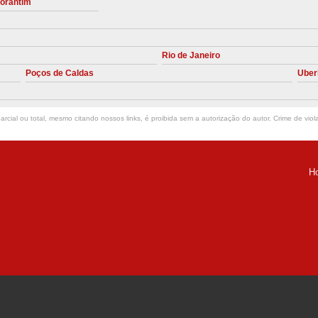
torantim
Manutenção Preve
Manutenção Pr
Rio de Janeiro
Manutenção Preventiva em Compres
Poços de Caldas
Uber
Empresa de Manutenção de C
Manutenção Compressor de A
rcial ou total, mesmo citando nossos links, é proibida sem a autorização do autor. Crime de viol
Manutenção Compressor de Ar S
Manutenção Compressor Sch
H
Manutenção
ria Helena -
Manutenção em C
Manutenção no Cabeçote de Compr
Loja de Peças para Compresso
Peças de Compressor de Ar
P
Peças do Compressor Schul