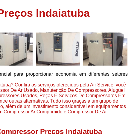
Assistência em
Preços Indaiatuba
e
Assistência em Compressor Ingerso
es
Assistência em Compressor Schulz
r
Assistência Técnic
e
r
Assistência Técnica em Compressor
o
Compressor de Ar Grande In
r
Compressor de Ar Industrial Par
ncial para proporcionar economia em diferentes setores
o
Compressor de Refrigeraçã
uba? Confira os serviços oferecidos pela Air Service, você
es
Compressor Industrial G
essor De Ar Usado, Manutenção De Compressores, Aluguel
a
ressores Usados, Peças E Serviços De Compressores Em
Compressor Industrial Par
es
re outras alternativas. Tudo isso graças a um grupo de
Compressor Refrigeração Ind
amo, além de um investimento considerável em equipamentos
r
om Compressor Ar Comprimido e Compressor De Ar
o
Compressor Ar Compr
Compressor de Ar a Para
Compressor Preços Indaiatuba
r