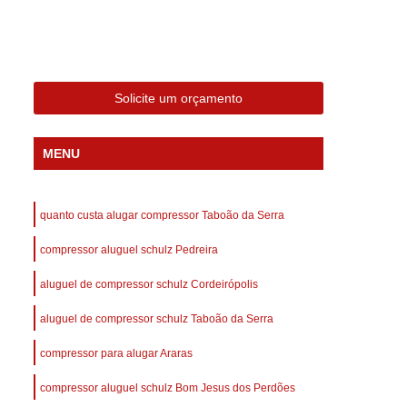
 Compressor Gardner Denver
ll Rand
Assistência em Compressor Kaeser
Assistência Técnica de Compressor Schulz
Solicite um orçamento
a em Compressor de Ar Parafuso
es de Ar
Manutenção de Compressores de Ar
MENU
dustrial
Compressor de Ar Industrial
afuso
Compressor de Ar Industrial Schulz
quanto custa alugar compressor Taboão da Serra
o Industrial
Compressor Industrial
compressor aluguel schulz Pedreira
rande
Compressor Industrial Novo
aluguel de compressor schulz Cordeirópolis
afuso
Compressor Industrial Schulz
aluguel de compressor schulz Taboão da Serra
ustrial
Compressor Schulz Industrial
imido
Compressor Ar Parafuso
compressor para alugar Araras
fuso
Compressor de Ar Completo
compressor aluguel schulz Bom Jesus dos Perdões