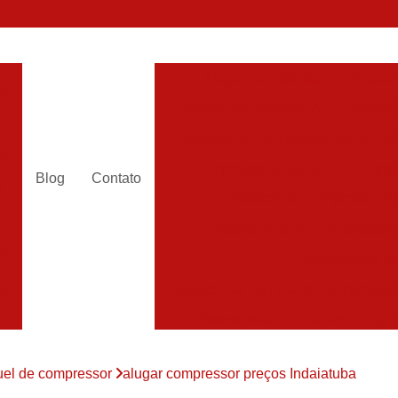
Alugar Compressor
Alugar
es
Aluguel Compressor Ar
Alugue
a
Aluguel de Compressor de Ar Co
es
Compressor Aluguel
Compres
Blog
Contato
a
Assistencia Compressor de
r
Assistencia de Compressor
es
Assistencia T
Assistencia Tecnica de Compressor
es
Assistencia Tecnica em Compr
es
Assistência em Compressor
uel de compressor
alugar compressor preços Indaiatuba
Assistência
es