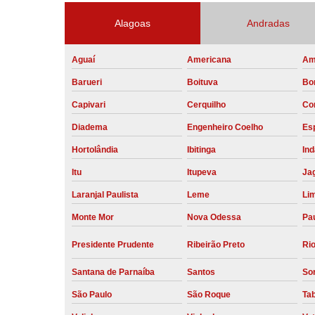
Alagoas
Andradas
Aguaí
Americana
Am
Barueri
Boituva
Bo
Capivari
Cerquilho
Co
Diadema
Engenheiro Coelho
Esp
Hortolândia
Ibitinga
Ind
Itu
Itupeva
Ja
Laranjal Paulista
Leme
Li
Monte Mor
Nova Odessa
Pau
Presidente Prudente
Ribeirão Preto
Rio
Santana de Parnaíba
Santos
So
São Paulo
São Roque
Ta