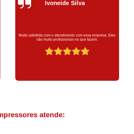
Compressor de Parafuso 
Silvana Alves
Compressor Schulz Usado
Com
Conserto Compressor Atla
Conserto Compressor de Ar Schu
Super satisfeita com o serviço prestado, atendimento muito
bom! colaoradores educado e transparente, destaque para o
Conserto Compressor Ingerso
colaborador Claudinei excelente profissional!
Conserto Compressor 
Conserto de Compressor de
Manutenção de Ar C
Filtro Coalescente para Ar Com
Filtro Compressor
Filtro de
Filtro de Ar Comprimido para C
Filtro de óleo para Compr
mpressores atende:
Filtros para Compressor
Aluguel de Compressor de 