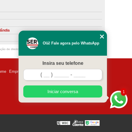
ntiva de Compressor Parafuso
eventiva de Compressores
sores de Ar
Compressor Schulz Manutenção
lândia
ompressores
Manutenção Compressor
Olá! Fale agora pelo WhatsApp
r
Manutenção Compressor de Ar Direto
ação de direito autoral – artigo 184 do Código Penal –
Lei 9610/98 - Lei de
chulz
Manutenção Compressor Parafuso
Insira seu telefone
ulz
Manutenção de Compressor de Ar
ome
Empresa
Missão
Serviços
Contato
Mapa do site
 em Compressor de Ar
ompressor de Ar Comprimido
Iniciar conversa
1
essor
Loja de Peças para Compressor de Ar
res
Manutenção para Compressor de Ar
eças de Reposição para Compressores de Ar
W3C
z
Peças para Compressor Atlas Copco