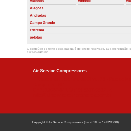
Valinhos
Vinhedo
Vo
Alagoas
Andradas
Campo Grande
Extrema
pelotas
O conteúdo do texto desta página é de direito reservado. Sua reprodução, pa
direitos autorais
.
Air Service Compressores
Diaconisa Alice Ana da Silva, 73 - Parque Ma
Campinas - SP
CEP: 13067-841
(19) 3397-9502
ralfe@airservicecompressores.com.br
Copyright © Air Service Compressores (Lei 9610 de 19/02/1998)