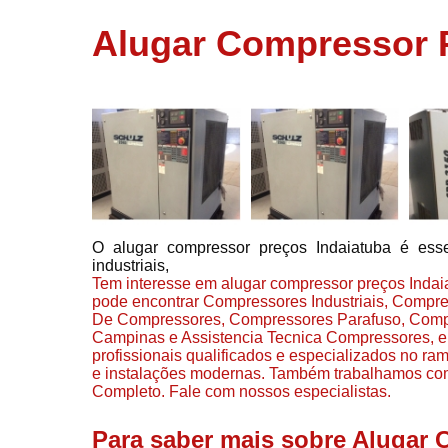
usados
Alugar Compressor 
Conserto d
compressor
Filtros de a
Locação d
compresso
Manutençã
de
compresso
O alugar compressor preços Indaiatuba é esse
Manutençã
industriais,
de
Tem interesse em alugar compressor preços Indaiat
compressor
pode encontrar Compressores Industriais, Compr
Peças par
De Compressores, Compressores Parafuso, Comp
compressor
Campinas e Assistencia Tecnica Compressores, ent
profissionais qualificados e especializados no r
Redes de a
e instalações modernas. Também trabalhamos c
comprimid
Completo. Fale com nossos especialistas.
Venda de
Para saber mais sobre Alugar 
compresso