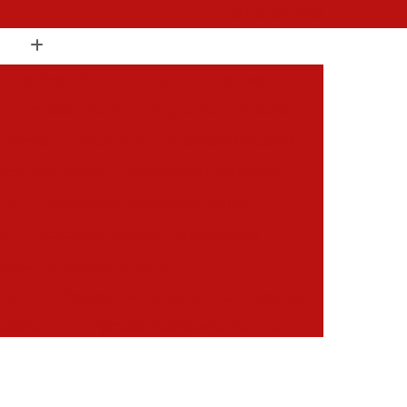
(19) 3397-9502
 Compressor de Ar
Aluguel Compressor
l Compressor de Ar
Aluguel de Compressor
mprimido
Aluguel de Compressor Industrial
sor para Alugar
Assistencia Compressor
 Ar
Assistencia Compressor Schulz
es
Assistencia Tecnica Compressores
ecnica Compressores de Ar
 de Ar
Assistencia Tecnica de Compressores
essores
Compressor Assistencia Tecnica
Assistência em Compressor Atlas Copco
 em Compressor Chicago