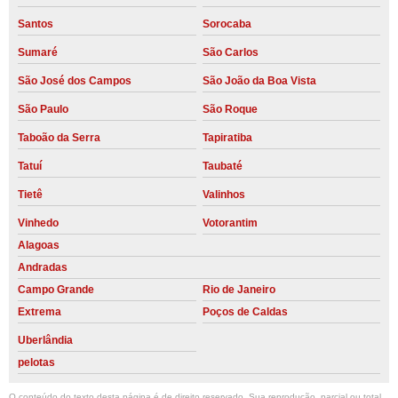
Santos
Sorocaba
Sumaré
São Carlos
São José dos Campos
São João da Boa Vista
São Paulo
São Roque
Taboão da Serra
Tapiratiba
Tatuí
Taubaté
Tietê
Valinhos
Vinhedo
Votorantim
Alagoas
Andradas
Campo Grande
Rio de Janeiro
Extrema
Poços de Caldas
Uberlândia
pelotas
O conteúdo do texto desta página é de direito reservado. Sua reprodução, parcial ou total,