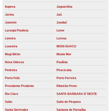
Itupeva
Jaguariúna
Jarinu
Jaú
Jumirim
Jundiaí
Laranjal Paulista
Leme
Limeira
Lorena
Louveira
MOGI-GUACU
Mogi Mirim
Monte Mor
Nova Odessa
Paulínia
Pedreira
Piracicaba
Porto Feliz
Porto Ferreira
Presidente Prudente
Ribeirão Preto
Rio Claro
SANTA BARBARA D´OESTE
Salto
Salto de Pirapora
Santa Gertrudes
Santana de Parnaíba