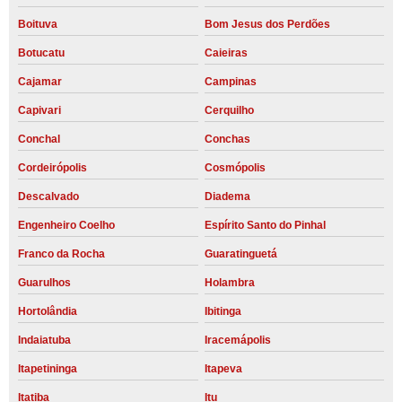
Boituva
Bom Jesus dos Perdões
Botucatu
Caieiras
Cajamar
Campinas
Capivari
Cerquilho
Conchal
Conchas
Cordeirópolis
Cosmópolis
Descalvado
Diadema
Engenheiro Coelho
Espírito Santo do Pinhal
Franco da Rocha
Guaratinguetá
Guarulhos
Holambra
Hortolândia
Ibitinga
Indaiatuba
Iracemápolis
Itapetininga
Itapeva
Itatiba
Itu