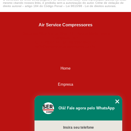
mesmo citando nossos links, é proibida sem a autorização do autor. Crime de violação de
direito autoral – artigo 184 do Código Penal –
Lei 9610/98 - Lei de direitos autorais
.
Air Service Compressores
Diaconisa Alice Ana da Silva, 73 - Parque Maria Helena -
Campinas - SP
CEP: 13067-841
(19) 3397-9502
ralfe@airservicecompressores.com.br
Home
Empresa
Missão
Olá! Fale agora pelo WhatsApp
Serviços
Insira seu telefone