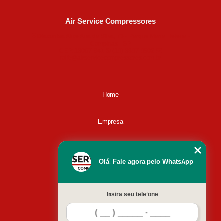
Air Service Compressores
Diaconisa Alice Ana da Silva, 73 - Parque Maria Helena -
Campinas - SP
CEP: 13067-841
(19) 3397-9502
ralfe@airservicecompressores.com.br
Home
Empresa
Missão
Olá! Fale agora pelo WhatsApp
Serviços
Insira seu telefone
Contato