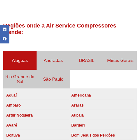
Regiões onde a Air Service Compressores
atende:
Alagoas
Andradas
BRASIL
Minas Gerais
Rio Grande do
São Paulo
Sul
Aguaí
Americana
Amparo
Araras
Artur Nogueira
Atibaia
Avaré
Barueri
Boituva
Bom Jesus dos Perdões