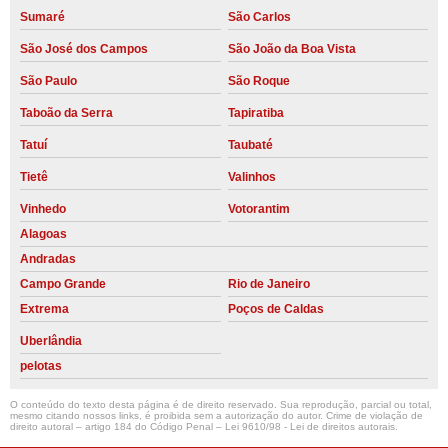
Sumaré
São Carlos
São José dos Campos
São João da Boa Vista
São Paulo
São Roque
Taboão da Serra
Tapiratiba
Tatuí
Taubaté
Tietê
Valinhos
Vinhedo
Votorantim
Alagoas
Andradas
Campo Grande
Rio de Janeiro
Extrema
Poços de Caldas
Uberlândia
pelotas
O conteúdo do texto desta página é de direito reservado. Sua reprodução, parcial ou total,
mesmo citando nossos links, é proibida sem a autorização do autor. Crime de violação de
direito autoral – artigo 184 do Código Penal –
Lei 9610/98 - Lei de direitos autorais
.