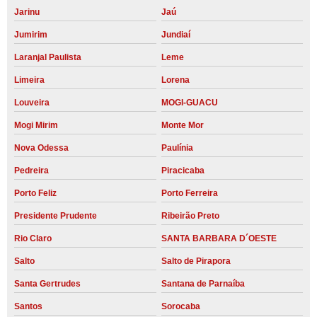
Jarinu
Jaú
Jumirim
Jundiaí
Laranjal Paulista
Leme
Limeira
Lorena
Louveira
MOGI-GUACU
Mogi Mirim
Monte Mor
Nova Odessa
Paulínia
Pedreira
Piracicaba
Porto Feliz
Porto Ferreira
Presidente Prudente
Ribeirão Preto
Rio Claro
SANTA BARBARA D´OESTE
Salto
Salto de Pirapora
Santa Gertrudes
Santana de Parnaíba
Santos
Sorocaba