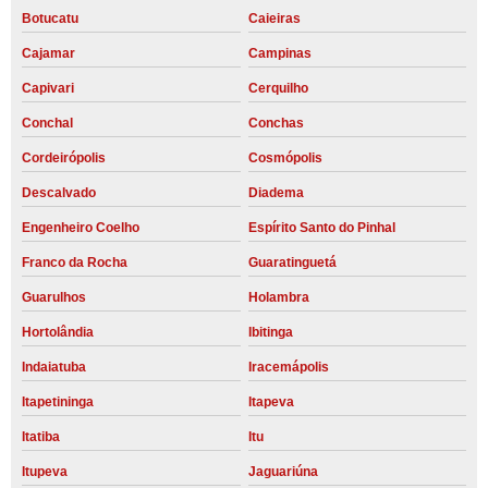
Botucatu
Caieiras
Cajamar
Campinas
Capivari
Cerquilho
Conchal
Conchas
Cordeirópolis
Cosmópolis
Descalvado
Diadema
Engenheiro Coelho
Espírito Santo do Pinhal
Franco da Rocha
Guaratinguetá
Guarulhos
Holambra
Hortolândia
Ibitinga
Indaiatuba
Iracemápolis
Itapetininga
Itapeva
Itatiba
Itu
Itupeva
Jaguariúna