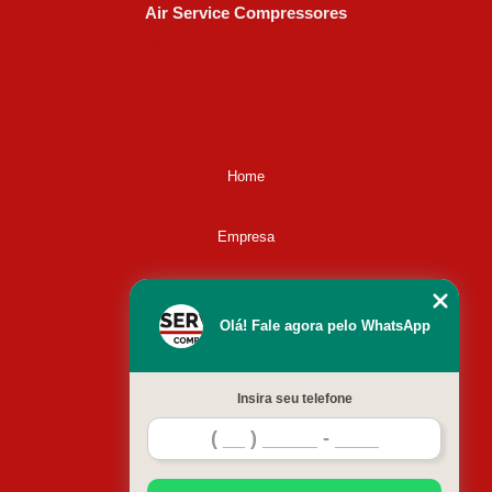
Air Service Compressores
Diaconisa Alice Ana da Silva, 73 - Parque Maria Helena -
Campinas - SP
CEP: 13067-841
(19) 3397-9502
ralfe@airservicecompressores.com.br
Home
Empresa
Missão
Olá! Fale agora pelo WhatsApp
Serviços
Insira seu telefone
Contato
Mapa do site