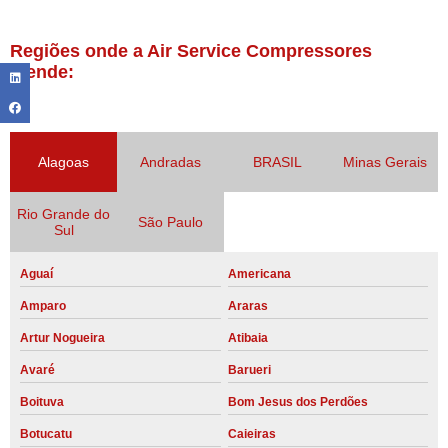
Regiões onde a Air Service Compressores
atende:
Alagoas
Andradas
BRASIL
Minas Gerais
Rio Grande do
São Paulo
Sul
Aguaí
Americana
Amparo
Araras
Artur Nogueira
Atibaia
Avaré
Barueri
Boituva
Bom Jesus dos Perdões
Botucatu
Caieiras