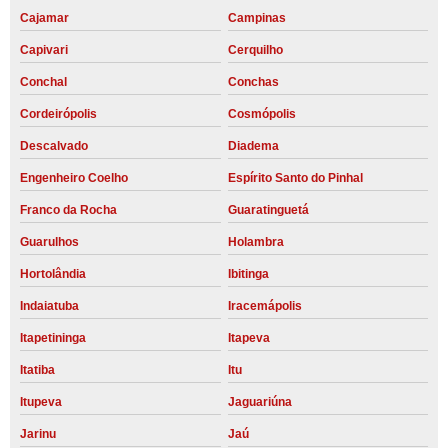
Cajamar
Campinas
Capivari
Cerquilho
Conchal
Conchas
Cordeirópolis
Cosmópolis
Descalvado
Diadema
Engenheiro Coelho
Espírito Santo do Pinhal
Franco da Rocha
Guaratinguetá
Guarulhos
Holambra
Hortolândia
Ibitinga
Indaiatuba
Iracemápolis
Itapetininga
Itapeva
Itatiba
Itu
Itupeva
Jaguariúna
Jarinu
Jaú