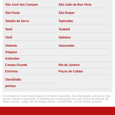
São José dos Campos
São João da Boa Vista
São Paulo
São Roque
Taboão da Serra
Tapiratiba
Tatuí
Taubaté
Tietê
Valinhos
Vinhedo
Votorantim
Alagoas
Andradas
Campo Grande
Rio de Janeiro
Extrema
Poços de Caldas
Uberlândia
pelotas
O conteúdo do texto desta página é de direito reservado. Sua reprodução, parcial ou total,
mesmo citando nossos links, é proibida sem a autorização do autor. Crime de violação de
direito autoral – artigo 184 do Código Penal –
Lei 9610/98 - Lei de direitos autorais
.