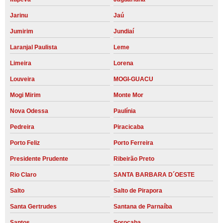
Jarinu
Jaú
Jumirim
Jundiaí
Laranjal Paulista
Leme
Limeira
Lorena
Louveira
MOGI-GUACU
Mogi Mirim
Monte Mor
Nova Odessa
Paulínia
Pedreira
Piracicaba
Porto Feliz
Porto Ferreira
Presidente Prudente
Ribeirão Preto
Rio Claro
SANTA BARBARA D´OESTE
Salto
Salto de Pirapora
Santa Gertrudes
Santana de Parnaíba
Santos
Sorocaba