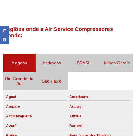
Regiões onde a Air Service Compressores
atende:
Alagoas
Andradas
BRASIL
Minas Gerais
Rio Grande do
São Paulo
Sul
Aguaí
Americana
Amparo
Araras
Artur Nogueira
Atibaia
Avaré
Barueri
Boituva
Bom Jesus dos Perdões