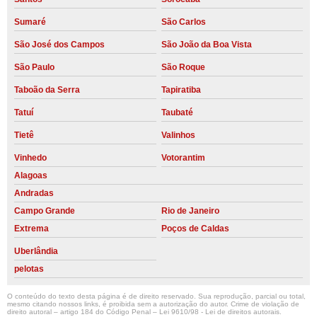
Sumaré
São Carlos
São José dos Campos
São João da Boa Vista
São Paulo
São Roque
Taboão da Serra
Tapiratiba
Tatuí
Taubaté
Tietê
Valinhos
Vinhedo
Votorantim
Alagoas
Andradas
Campo Grande
Rio de Janeiro
Extrema
Poços de Caldas
Uberlândia
pelotas
O conteúdo do texto desta página é de direito reservado. Sua reprodução, parcial ou total,
mesmo citando nossos links, é proibida sem a autorização do autor. Crime de violação de
direito autoral – artigo 184 do Código Penal –
Lei 9610/98 - Lei de direitos autorais
.