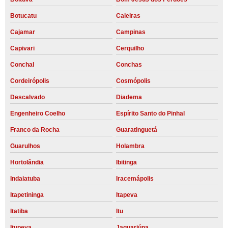
Botucatu
Caieiras
Cajamar
Campinas
Capivari
Cerquilho
Conchal
Conchas
Cordeirópolis
Cosmópolis
Descalvado
Diadema
Engenheiro Coelho
Espírito Santo do Pinhal
Franco da Rocha
Guaratinguetá
Guarulhos
Holambra
Hortolândia
Ibitinga
Indaiatuba
Iracemápolis
Itapetininga
Itapeva
Itatiba
Itu
Itupeva
Jaguariúna