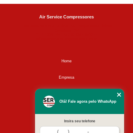
Air Service Compressores
Diaconisa Alice Ana da Silva, 73 - Parque Maria Helena -
Campinas - SP
CEP: 13067-841
(19) 3397-9502
ralfe@airservicecompressores.com.br
Home
Empresa
Missão
Olá! Fale agora pelo WhatsApp
Serviços
Insira seu telefone
Contato