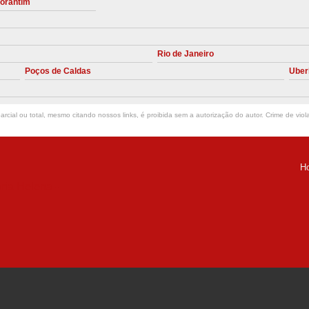
torantim
Manutenção Preve
Manutenção Pr
Rio de Janeiro
Manutenção Preventiva em Compres
Poços de Caldas
Uber
Empresa de Manutenção de C
Manutenção Compressor de A
rcial ou total, mesmo citando nossos links, é proibida sem a autorização do autor. Crime de viol
Manutenção Compressor de Ar S
Manutenção Compressor Sch
H
Manutenção
ria Helena -
Manutenção em C
Manutenção no Cabeçote de Compr
Loja de Peças para Compresso
Peças de Compressor de Ar
P
Peças do Compressor Schul