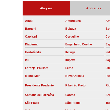
Alagoas
Andradas
Aguaí
Americana
Am
Barueri
Boituva
Bo
Capivari
Cerquilho
Co
Diadema
Engenheiro Coelho
Esp
Hortolândia
Ibitinga
Ind
Itu
Itupeva
Ja
Laranjal Paulista
Leme
Li
Monte Mor
Nova Odessa
Pau
Presidente Prudente
Ribeirão Preto
Rio
Santana de Parnaíba
Santos
So
São Paulo
São Roque
Ta