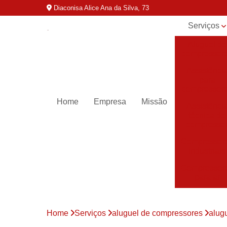
Diaconisa Alice Ana da Silva, 73
Serviços
Aluguel de
compressor
Assistênci
para
compressor
Home
Empresa
Missão
Assistênci
técnica de
compresso
Compressor
industriais
Compressor
para ar
Compressor
parafuso
Home
Serviços
aluguel de compressores
alug
Compressor