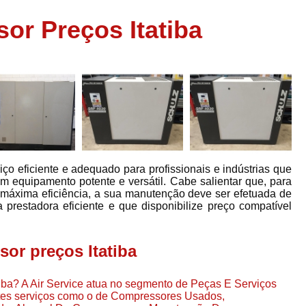
Assistência em
or Preços Itatiba
e
Assistência em Compressor Ingerso
es
Assistência em Compressor Schulz
r
Assistência Técnic
e
r
Assistência Técnica em Compressor
o
Compressor de Ar Grande In
r
Compressor de Ar Industrial Par
ço eficiente e adequado para profissionais e indústrias que
o
Compressor de Refrigeraçã
 equipamento potente e versátil. Cabe salientar que, para
áxima eficiência, a sua manutenção deve ser efetuada de
es
Compressor Industrial G
prestadora eficiente e que disponibilize preço compatível
a
Compressor Industrial Par
es
Compressor Refrigeração Ind
or preços Itatiba
r
o
Compressor Ar Compr
iba? A Air Service atua no segmento de Peças E Serviços
Compressor de Ar a Para
ntes serviços como o de Compressores Usados,
r