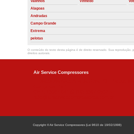
Valinhos
Vinhedo
Vo
Alagoas
Andradas
Campo Grande
Extrema
pelotas
O conteúdo do texto desta página é de direito reservado. Sua reprodução, pa
direitos autorais
.
Air Service Compressores
Diaconisa Alice Ana da Silva, 73 - Parque Ma
Campinas - SP
CEP: 13067-841
(19) 3397-9502
ralfe@airservicecompressores.com.br
Copyright © Air Service Compressores (Lei 9610 de 19/02/1998)