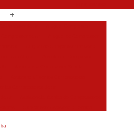
(19) 3397-9502
 Compressor de Ar
Aluguel Compressor
l Compressor de Ar
Aluguel de Compressor
mprimido
Aluguel de Compressor Industrial
sor para Alugar
Assistencia Compressor
 Ar
Assistencia Compressor Schulz
es
Assistencia Tecnica Compressores
ecnica Compressores de Ar
 de Ar
Assistencia Tecnica de Compressores
essores
Compressor Assistencia Tecnica
Assistência em Compressor Atlas Copco
iba
 em Compressor Chicago