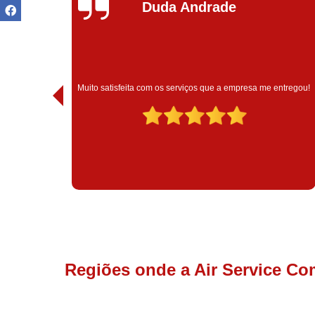
Ivoneide Silva
Muito satisfeita com o atendimento com essa empresa. Eles
 entregou!
são muito profissionais no que fazem.
Regiões onde a Air Service Co