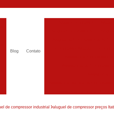
Alugar Compressor
Alugar
es
Aluguel Compressor Ar
Alugue
a
Aluguel de Compressor de Ar Co
es
Compressor Aluguel
Compres
Blog
Contato
a
Assistencia Compressor de
r
Assistencia de Compressor
es
Assistencia T
Assistencia Tecnica de Compressor
es
Assistencia Tecnica em Compr
es
Assistência em Compressor
uel de compressor industrial
aluguel de compressor preços Itat
Assistência
es