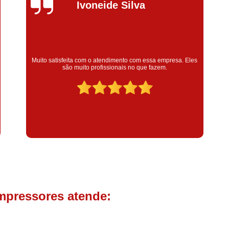
Compressor de Parafuso 
Silvana Alves
Compressor Schulz Usado
Com
Conserto Compressor Atla
Conserto Compressor de Ar Schu
Super satisfeita com o serviço prestado, atendimento muito
bom! colaoradores educado e transparente, destaque para o
Conserto Compressor Ingerso
colaborador Claudinei excelente profissional!
Conserto Compressor 
Conserto de Compressor de
Manutenção de Ar C
Filtro Coalescente para Ar Com
Filtro Compressor
Filtro de
Filtro de Ar Comprimido para C
Filtro de óleo para Compr
mpressores atende:
Filtros para Compressor
Aluguel de Compressor de 