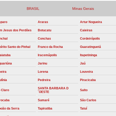
Compressor para Locação
BRASIL
Minas Gerais
Locação Compressor Elétri
paro
Araras
Artur Nogueira
Locação de Compressor de Alt
m Jesus dos Perdões
Botucatu
Caieiras
Locação de C
nchal
Conchas
Cordeirópolis
Locação de Compressor de Ar Co
írito Santo do Pinhal
Franco da Rocha
Guaratinguetá
Locação de Compressores
aiatuba
Iracemápolis
Itapetininga
Manutenção Corretiva de Compres
guariúna
Jarinu
Jaú
Manutenção d
meira
Lorena
Louveira
Manutenção Preve
línia
Pedreira
Piracicaba
Manutenção Preven
SANTA BARBARA D
 Claro
Salto
´OESTE
Manutenção Pre
rocaba
Sumaré
São Carlos
Manutenção P
boão da Serra
Tapiratiba
Tatuí
Manutenção Prev