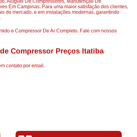
ado, Aluguel De Compressores, Manutenção De
Compressor de Ar de Par
es Em Campinas. Para uma maior satisfação dos clientes,
ais do mercado, e em instalações modernas, garantindo
Compressor de Ar Rotativo
.
Compressor de Ar Tipo Parafuso
ido e Compressor De Ar Completo. Fale com nossos
Compressores de Ar Par
Compressor a Parafuso
 de Compressor Preços Itatiba
Compressor de Parafuso
Compressor de Parafu
em contato por email.
Compressor Parafuso 15h
Compressor Parafuso Refri
Compressor Rotativo de P
Compressor Ar Usado
Compressor de Ar Parafuso 
Compressor de Ar Usad