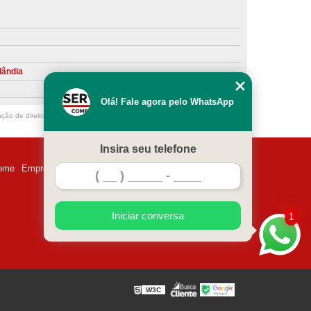
ntiva de Compressor Parafuso
eventiva de Compressores
sores de Ar
Compressor Schulz Manutenção
lândia
ompressores
Manutenção Compressor
Olá! Fale agora pelo WhatsApp
r
Manutenção Compressor de Ar Direto
ação de direito autoral – artigo 184 do Código Penal –
Lei 9610/98 - Lei de
chulz
Manutenção Compressor Parafuso
Insira seu telefone
ulz
Manutenção de Compressor de Ar
ome
Empresa
Missão
Serviços
Contato
Mapa do site
 em Compressor de Ar
ompressor de Ar Comprimido
Iniciar conversa
1
essor
Loja de Peças para Compressor de Ar
res
Manutenção para Compressor de Ar
eças de Reposição para Compressores de Ar
W3C
z
Peças para Compressor Atlas Copco