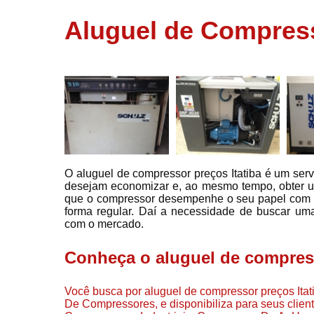
usados
Aluguel de Compress
Conserto d
compressor
Filtros de a
Locação d
compresso
Manutençã
de
compresso
O aluguel de compressor preços Itatiba é um servi
Manutençã
desejam economizar e, ao mesmo tempo, obter um
de
que o compressor desempenhe o seu papel com m
compressor
forma regular. Daí a necessidade de buscar uma 
Peças par
com o mercado.
compressor
Conheça o aluguel de compress
Redes de a
comprimid
Você busca por aluguel de compressor preços Itat
Venda de
De Compressores, e disponibiliza para seus clie
compresso