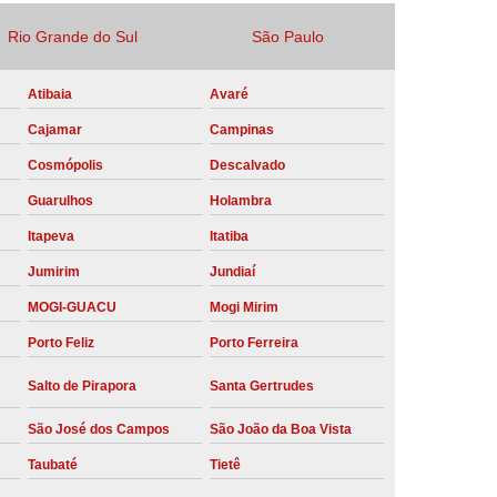
Locação Compressor de Ar Parafuso
Rio Grande do Sul
São Paulo
co
Locação de Compressor a Diesel
Atibaia
Avaré
a Pressão
Locação de Compressor de Ar
Cajamar
Campinas
ompressor de Ar a Diesel
Cosmópolis
Descalvado
mprimido
Locação de Compressor Parafuso
Guarulhos
Holambra
Compressor de Ar Manutenção Preventiva
Itapeva
Itatiba
sores
Manutenção Corretiva em Compressor
Jumirim
Jundiaí
e Compressores Parafuso
MOGI-GUACU
Mogi Mirim
ntiva Compressor Atlas Copco
Porto Feliz
Porto Ferreira
tiva Compressor de Ar Schulz
Salto de Pirapora
Santa Gertrudes
ventiva Compressor Schulz
São José dos Campos
São João da Boa Vista
reventiva de Compressor
Taubaté
Tietê
entiva de Compressor de Ar