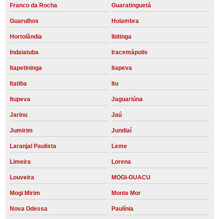
Franco da Rocha
Guaratinguetá
Guarulhos
Holambra
Hortolândia
Ibitinga
Indaiatuba
Iracemápolis
Itapetininga
Itapeva
Itatiba
Itu
Itupeva
Jaguariúna
Jarinu
Jaú
Jumirim
Jundiaí
Laranjal Paulista
Leme
Limeira
Lorena
Louveira
MOGI-GUACU
Mogi Mirim
Monte Mor
Nova Odessa
Paulínia