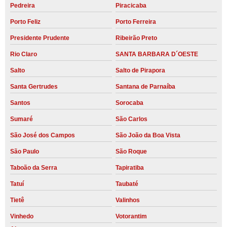
Pedreira
Piracicaba
Porto Feliz
Porto Ferreira
Presidente Prudente
Ribeirão Preto
Rio Claro
SANTA BARBARA D´OESTE
Salto
Salto de Pirapora
Santa Gertrudes
Santana de Parnaíba
Santos
Sorocaba
Sumaré
São Carlos
São José dos Campos
São João da Boa Vista
São Paulo
São Roque
Taboão da Serra
Tapiratiba
Tatuí
Taubaté
Tietê
Valinhos
Vinhedo
Votorantim