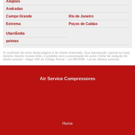
Alagoas
Andradas
Campo Grande
Rio de Janeiro
Extrema
Poços de Caldas
Uberlândia
pelotas
O conteúdo do texto desta página é de direito reservado. Sua reprodução, parcial ou total,
mesmo citando nossos links, é proibida sem a autorização do autor. Crime de violação de
direito autoral – artigo 184 do Código Penal –
Lei 9610/98 - Lei de direitos autorais
.
Air Service Compressores
Diaconisa Alice Ana da Silva, 73 - Parque Maria Helena -
Campinas - SP
CEP: 13067-841
(19) 3397-9502
ralfe@airservicecompressores.com.br
Home