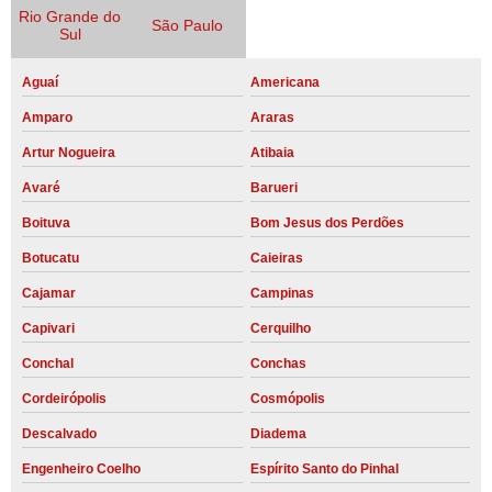
Rio Grande do
São Paulo
Sul
Aguaí
Americana
Amparo
Araras
Artur Nogueira
Atibaia
Avaré
Barueri
Boituva
Bom Jesus dos Perdões
Botucatu
Caieiras
Cajamar
Campinas
Capivari
Cerquilho
Conchal
Conchas
Cordeirópolis
Cosmópolis
Descalvado
Diadema
Engenheiro Coelho
Espírito Santo do Pinhal