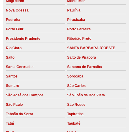
Mogi Mirim
Monte Mor
Nova Odessa
Paulínia
Pedreira
Piracicaba
Porto Feliz
Porto Ferreira
Presidente Prudente
Ribeirão Preto
Rio Claro
SANTA BARBARA D´OESTE
Salto
Salto de Pirapora
Santa Gertrudes
Santana de Parnaíba
Santos
Sorocaba
Sumaré
São Carlos
São José dos Campos
São João da Boa Vista
São Paulo
São Roque
Taboão da Serra
Tapiratiba
Tatuí
Taubaté