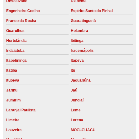
Descalvado
Diadema
Engenheiro Coelho
Espírito Santo do Pinhal
Franco da Rocha
Guaratinguetá
Guarulhos
Holambra
Hortolândia
Ibitinga
Indaiatuba
Iracemápolis
Itapetininga
Itapeva
Itatiba
Itu
Itupeva
Jaguariúna
Jarinu
Jaú
Jumirim
Jundiaí
Laranjal Paulista
Leme
Limeira
Lorena
Louveira
MOGI-GUACU