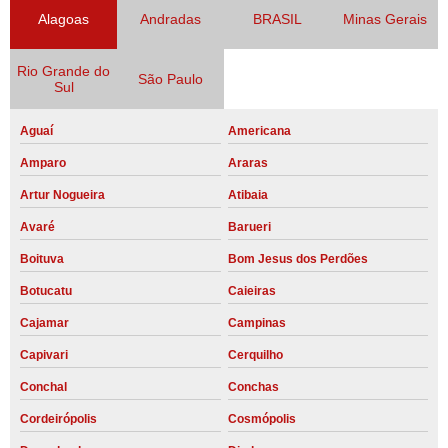
Alagoas
Andradas
BRASIL
Minas Gerais
Rio Grande do
São Paulo
Sul
Aguaí
Americana
Amparo
Araras
Artur Nogueira
Atibaia
Avaré
Barueri
Boituva
Bom Jesus dos Perdões
Botucatu
Caieiras
Cajamar
Campinas
Capivari
Cerquilho
Conchal
Conchas
Cordeirópolis
Cosmópolis