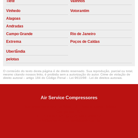
Tietê
Valinhos
Vinhedo
Votorantim
Alagoas
Andradas
Campo Grande
Rio de Janeiro
Extrema
Poços de Caldas
Uberlândia
pelotas
O conteúdo do texto desta página é de direito reservado. Sua reprodução, parcial ou total,
mesmo citando nossos links, é proibida sem a autorização do autor. Crime de violação de
direito autoral – artigo 184 do Código Penal –
Lei 9610/98 - Lei de direitos autorais
.
Air Service Compressores
Diaconisa Alice Ana da Silva, 73 - Parque Maria Helena -
Campinas - SP
CEP: 13067-841
(19) 3397-9502
ralfe@airservicecompressores.com.br