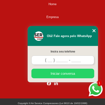
Home
Empresa
Missão
Olá! Fale agora pelo WhatsApp
Serviços
Insira seu telefone
Contato
Mapa do site
Iniciar conversa
1
Copyright © Air Service Compressores (Lei 9610 de 19/02/1998)