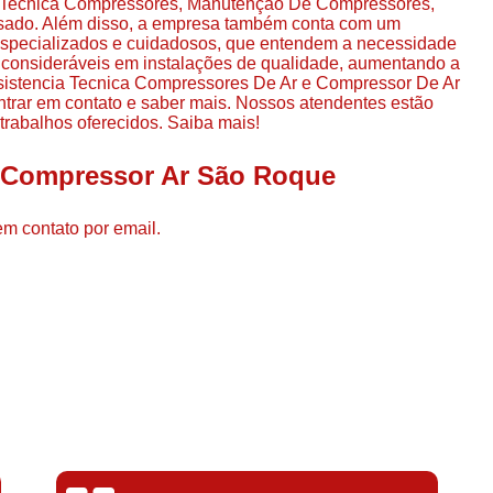
ia Tecnica Compressores, Manutenção De Compressores,
Compressor de Ar de Par
sado. Além disso, a empresa também conta com um
 especializados e cuidadosos, que entendem a necessidade
Compressor de Ar Rotativo
s consideráveis em instalações de qualidade, aumentando a
ssistencia Tecnica Compressores De Ar e Compressor De Ar
Compressor de Ar Tipo Parafuso
 entrar em contato e saber mais. Nossos atendentes estão
Compressores de Ar Par
trabalhos oferecidos. Saiba mais!
Compressor a Parafuso
l Compressor Ar São Roque
Compressor de Parafuso
em contato por email.
Compressor de Parafu
Compressor Parafuso 15h
Compressor Parafuso Refri
Compressor Rotativo de P
Compressor Ar Usado
Compressor de Ar Parafuso 
Compressor de Ar Usad