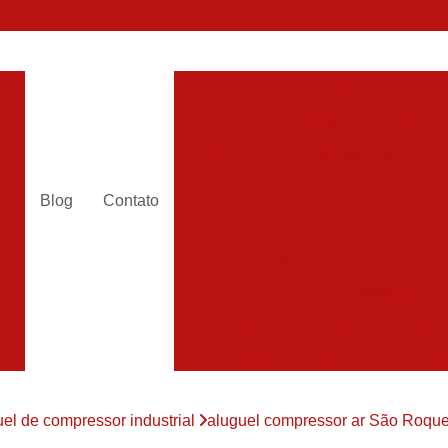
Alugar Compressor
Alugar
es
Aluguel Compressor Ar
Alugue
a
Aluguel de Compressor de Ar Co
es
Compressor Aluguel
Compres
Blog
Contato
a
Assistencia Compressor de
r
Assistencia de Compressor
es
Assistencia T
Assistencia Tecnica de Compressor
es
Assistencia Tecnica em Compr
es
Assistência em Compressor
uel de compressor industrial
aluguel compressor ar São Roqu
Assistência
es