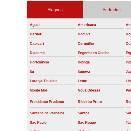
Alagoas
Andradas
Aguaí
Americana
Am
Barueri
Boituva
Bo
Capivari
Cerquilho
Co
Diadema
Engenheiro Coelho
Esp
Hortolândia
Ibitinga
Ind
Itu
Itupeva
Ja
Laranjal Paulista
Leme
Li
Monte Mor
Nova Odessa
Pau
Presidente Prudente
Ribeirão Preto
Rio
Santana de Parnaíba
Santos
So
São Paulo
São Roque
Ta