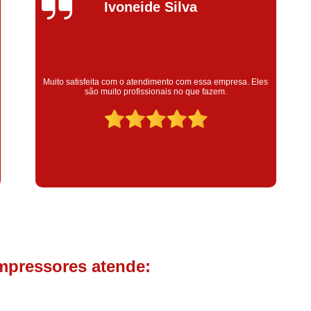
Compressor de Parafuso 
Silvana Alves
Compressor Schulz Usado
Com
Conserto Compressor Atla
Conserto Compressor de Ar Schu
Super satisfeita com o serviço prestado, atendimento muito
bom! colaoradores educado e transparente, destaque para o
Conserto Compressor Ingerso
colaborador Claudinei excelente profissional!
Conserto Compressor 
Conserto de Compressor de
Manutenção de Ar C
Filtro Coalescente para Ar Com
Filtro Compressor
Filtro de
Filtro de Ar Comprimido para C
Filtro de óleo para Compr
mpressores atende:
Filtros para Compressor
Aluguel de Compressor de 