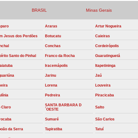
Compressor para Locação
BRASIL
Minas Gerais
Locação Compressor Elétri
paro
Araras
Artur Nogueira
Locação de Compressor de Alt
m Jesus dos Perdões
Botucatu
Caieiras
Locação de C
nchal
Conchas
Cordeirópolis
Locação de Compressor de Ar Co
írito Santo do Pinhal
Franco da Rocha
Guaratinguetá
Locação de Compressores
aiatuba
Iracemápolis
Itapetininga
Manutenção Corretiva de Compres
guariúna
Jarinu
Jaú
Manutenção d
meira
Lorena
Louveira
Manutenção Preve
línia
Pedreira
Piracicaba
Manutenção Preven
SANTA BARBARA D
 Claro
Salto
´OESTE
Manutenção Pre
rocaba
Sumaré
São Carlos
Manutenção P
boão da Serra
Tapiratiba
Tatuí
Manutenção Prev