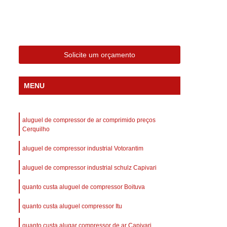
 Compressor Gardner Denver
ll Rand
Assistência em Compressor Kaeser
Assistência Técnica de Compressor Schulz
Solicite um orçamento
a em Compressor de Ar Parafuso
es de Ar
Manutenção de Compressores de Ar
MENU
dustrial
Compressor de Ar Industrial
afuso
Compressor de Ar Industrial Schulz
aluguel de compressor de ar comprimido preços
o Industrial
Compressor Industrial
Cerquilho
rande
Compressor Industrial Novo
aluguel de compressor industrial Votorantim
afuso
Compressor Industrial Schulz
aluguel de compressor industrial schulz Capivari
ustrial
Compressor Schulz Industrial
quanto custa aluguel de compressor Boituva
imido
Compressor Ar Parafuso
quanto custa aluguel compressor Itu
fuso
Compressor de Ar Completo
quanto custa alugar compressor de ar Capivari