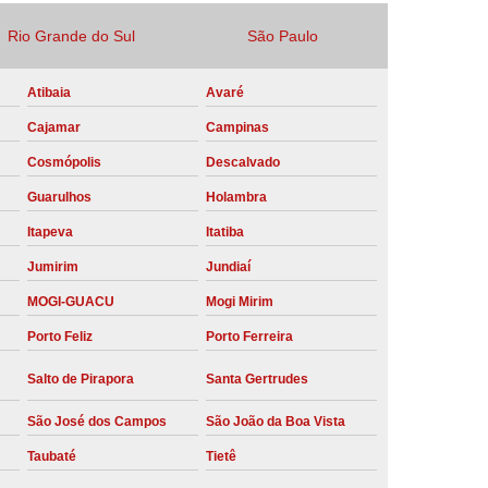
Locação Compressor de Ar Parafuso
Rio Grande do Sul
São Paulo
co
Locação de Compressor a Diesel
Atibaia
Avaré
a Pressão
Locação de Compressor de Ar
Cajamar
Campinas
ompressor de Ar a Diesel
Cosmópolis
Descalvado
mprimido
Locação de Compressor Parafuso
Guarulhos
Holambra
Compressor de Ar Manutenção Preventiva
Itapeva
Itatiba
sores
Manutenção Corretiva em Compressor
Jumirim
Jundiaí
e Compressores Parafuso
MOGI-GUACU
Mogi Mirim
ntiva Compressor Atlas Copco
Porto Feliz
Porto Ferreira
tiva Compressor de Ar Schulz
Salto de Pirapora
Santa Gertrudes
ventiva Compressor Schulz
São José dos Campos
São João da Boa Vista
reventiva de Compressor
Taubaté
Tietê
entiva de Compressor de Ar