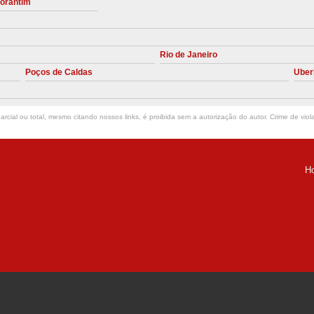
torantim
Manutenção Preve
Manutenção Pr
Rio de Janeiro
Manutenção Preventiva em Compres
Poços de Caldas
Uber
Empresa de Manutenção de C
Manutenção Compressor de A
rcial ou total, mesmo citando nossos links, é proibida sem a autorização do autor. Crime de viol
Manutenção Compressor de Ar S
Manutenção Compressor Sch
H
Manutenção
ria Helena -
Manutenção em C
Manutenção no Cabeçote de Compr
Loja de Peças para Compresso
Peças de Compressor de Ar
P
Peças do Compressor Schul