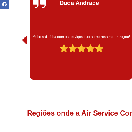
Ivoneide Silva
Muito satisfeita com o atendimento com essa empresa. Eles
 entregou!
são muito profissionais no que fazem.
Regiões onde a Air Service Co