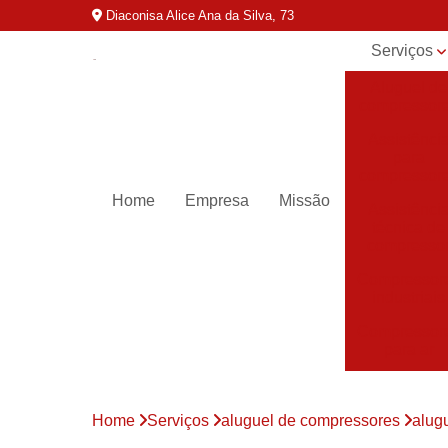
Diaconisa Alice Ana da Silva, 73
Serviços
Aluguel de
compressor
Assistênci
para
compressor
Home
Empresa
Missão
Assistênci
técnica de
compresso
Compressor
industriais
Compressor
para ar
Compressor
parafuso
Home
Serviços
aluguel de compressores
alug
Compressor