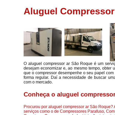
usados
Aluguel Compressor
Conserto d
compressor
Filtros de a
Locação d
compresso
Manutençã
de
compresso
O aluguel compressor ar São Roque é um serviço
Manutençã
desejam economizar e, ao mesmo tempo, obter um
de
que o compressor desempenhe o seu papel com m
compressor
forma regular. Daí a necessidade de buscar uma 
Peças par
com o mercado.
compressor
Conheça o aluguel compressor
Redes de a
comprimid
Procurou por aluguel compressor ar São Roque? A A
Venda de
serviços como o de Compressores Parafuso, Co
compresso