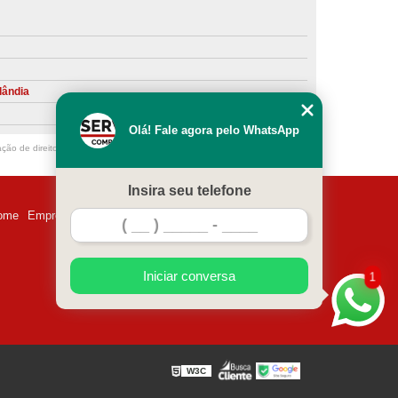
ntiva de Compressor Parafuso
eventiva de Compressores
sores de Ar
Compressor Schulz Manutenção
lândia
ompressores
Manutenção Compressor
Olá! Fale agora pelo WhatsApp
r
Manutenção Compressor de Ar Direto
ação de direito autoral – artigo 184 do Código Penal –
Lei 9610/98 - Lei de
chulz
Manutenção Compressor Parafuso
Insira seu telefone
ulz
Manutenção de Compressor de Ar
ome
Empresa
Missão
Serviços
Contato
Mapa do site
 em Compressor de Ar
ompressor de Ar Comprimido
Iniciar conversa
1
essor
Loja de Peças para Compressor de Ar
res
Manutenção para Compressor de Ar
eças de Reposição para Compressores de Ar
W3C
z
Peças para Compressor Atlas Copco