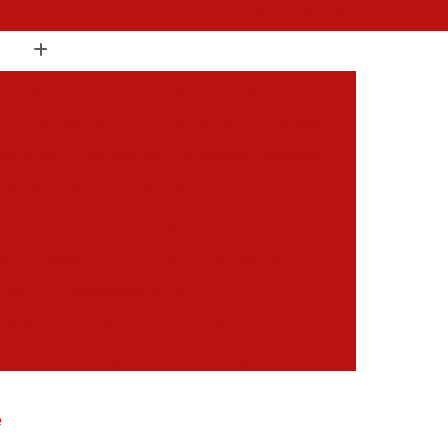
(19) 3397-9502
 Compressor de Ar
Aluguel Compressor
l Compressor de Ar
Aluguel de Compressor
mprimido
Aluguel de Compressor Industrial
sor para Alugar
Assistencia Compressor
 Ar
Assistencia Compressor Schulz
es
Assistencia Tecnica Compressores
ecnica Compressores de Ar
 de Ar
Assistencia Tecnica de Compressores
essores
Compressor Assistencia Tecnica
Assistência em Compressor Atlas Copco
e
 em Compressor Chicago