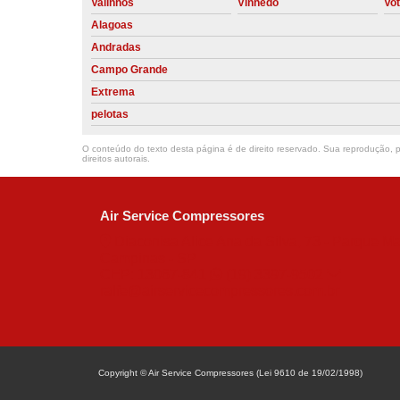
Valinhos
Vinhedo
Vo
Alagoas
Andradas
Campo Grande
Extrema
pelotas
O conteúdo do texto desta página é de direito reservado. Sua reprodução, pa
direitos autorais
.
Air Service Compressores
Diaconisa Alice Ana da Silva, 73 - Parque Ma
Campinas - SP
CEP: 13067-841
(19) 3397-9502
ralfe@airservicecompressores.com.br
Copyright © Air Service Compressores (Lei 9610 de 19/02/1998)