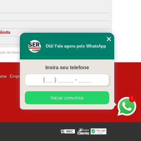
ntiva de Compressor Parafuso
eventiva de Compressores
sores de Ar
Compressor Schulz Manutenção
lândia
ompressores
Manutenção Compressor
Olá! Fale agora pelo WhatsApp
r
Manutenção Compressor de Ar Direto
ação de direito autoral – artigo 184 do Código Penal –
Lei 9610/98 - Lei de
chulz
Manutenção Compressor Parafuso
Insira seu telefone
ulz
Manutenção de Compressor de Ar
ome
Empresa
Missão
Serviços
Contato
Mapa do site
 em Compressor de Ar
ompressor de Ar Comprimido
Iniciar conversa
1
essor
Loja de Peças para Compressor de Ar
res
Manutenção para Compressor de Ar
eças de Reposição para Compressores de Ar
W3C
z
Peças para Compressor Atlas Copco