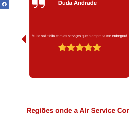
Ivoneide Silva
Muito satisfeita com o atendimento com essa empresa. Eles
ntregou!
são muito profissionais no que fazem.
Regiões onde a Air Service Co