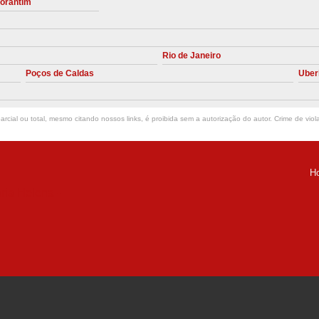
torantim
Manutenção Preve
Manutenção Pr
Rio de Janeiro
Manutenção Preventiva em Compres
Poços de Caldas
Uber
Empresa de Manutenção de C
Manutenção Compressor de A
rcial ou total, mesmo citando nossos links, é proibida sem a autorização do autor. Crime de viol
Manutenção Compressor de Ar S
Manutenção Compressor Sch
H
Manutenção
ria Helena -
Manutenção em C
Manutenção no Cabeçote de Compr
Loja de Peças para Compresso
Peças de Compressor de Ar
P
Peças do Compressor Schul