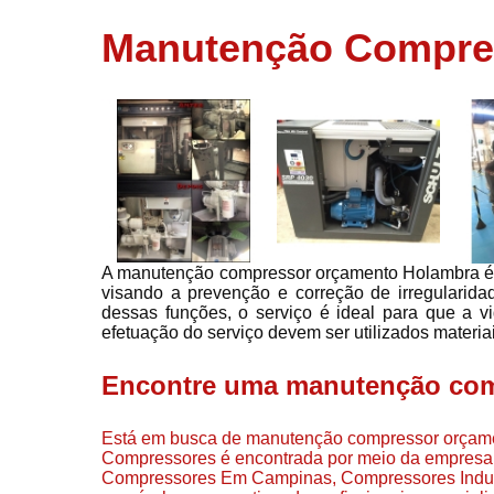
usados
Manutenção Compre
Conserto d
compressor
Filtros de a
Locação d
compresso
Manutençã
de
compresso
A manutenção compressor orçamento Holambra é re
Manutençã
visando a prevenção e correção de irregulari
de
dessas funções, o serviço é ideal para que a vi
compressor
efetuação do serviço devem ser utilizados materiai
Peças par
compressor
Encontre uma manutenção com
Redes de a
comprimid
Está em busca de manutenção compressor orçame
Compressores é encontrada por meio da empresa 
Venda de
Compressores Em Campinas, Compressores Industr
compresso