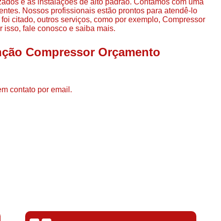
lizados e as instalações de alto padrão. Contamos com uma
Compressor de Ar de Par
entes. Nossos profissionais estão prontos para atendê-lo
foi citado, outros serviços, como por exemplo, Compressor
Compressor de Ar Rotativo
isso, fale conosco e saiba mais.
Compressor de Ar Tipo Parafuso
enção Compressor Orçamento
Compressores de Ar Par
Compressor a Parafuso
Compressor de Parafuso
em contato por email.
Compressor de Parafu
Compressor Parafuso 15h
Compressor Parafuso Refri
Compressor Rotativo de P
Compressor Ar Usado
Compressor de Ar Parafuso 
Compressor de Ar Usad