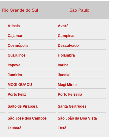
Locação Compressor de Ar Parafuso
Rio Grande do Sul
São Paulo
co
Locação de Compressor a Diesel
Atibaia
Avaré
a Pressão
Locação de Compressor de Ar
Cajamar
Campinas
ompressor de Ar a Diesel
Cosmópolis
Descalvado
mprimido
Locação de Compressor Parafuso
Guarulhos
Holambra
Compressor de Ar Manutenção Preventiva
Itapeva
Itatiba
sores
Manutenção Corretiva em Compressor
Jumirim
Jundiaí
e Compressores Parafuso
MOGI-GUACU
Mogi Mirim
ntiva Compressor Atlas Copco
Porto Feliz
Porto Ferreira
tiva Compressor de Ar Schulz
Salto de Pirapora
Santa Gertrudes
ventiva Compressor Schulz
São José dos Campos
São João da Boa Vista
reventiva de Compressor
Taubaté
Tietê
entiva de Compressor de Ar