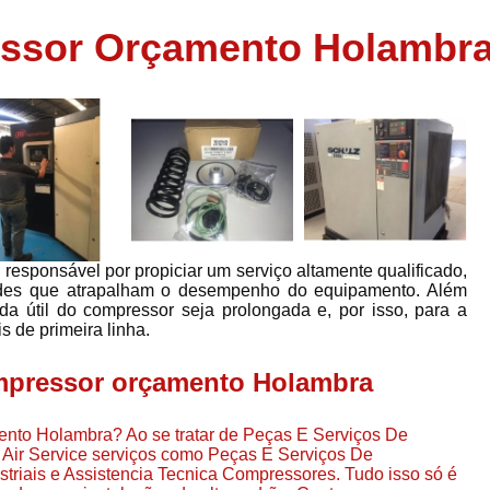
Assistência em
ssor Orçamento Holambr
e
Assistência em Compressor Ingerso
es
Assistência em Compressor Schulz
r
Assistência Técnic
e
r
Assistência Técnica em Compressor
o
Compressor de Ar Grande In
r
Compressor de Ar Industrial Par
sponsável por propiciar um serviço altamente qualificado,
o
Compressor de Refrigeraçã
dades que atrapalham o desempenho do equipamento. Além
da útil do compressor seja prolongada e, por isso, para a
es
Compressor Industrial G
s de primeira linha.
a
Compressor Industrial Par
es
pressor orçamento Holambra
Compressor Refrigeração Ind
r
o
Compressor Ar Compr
nto Holambra? Ao se tratar de Peças E Serviços De
Air Service serviços como Peças E Serviços De
Compressor de Ar a Para
iais e Assistencia Tecnica Compressores. Tudo isso só é
r