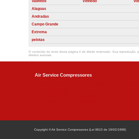
Valinhos
Vinhedo
Vo
Alagoas
Andradas
Campo Grande
Extrema
pelotas
O conteúdo do texto desta página é de direito reservado. Sua reprodução, pa
direitos autorais
.
Air Service Compressores
Diaconisa Alice Ana da Silva, 73 - Parque Ma
Campinas - SP
CEP: 13067-841
(19) 3397-9502
ralfe@airservicecompressores.com.br
Copyright © Air Service Compressores (Lei 9610 de 19/02/1998)