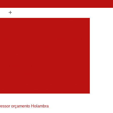
(19) 3397-9502
 Compressor de Ar
Aluguel Compressor
l Compressor de Ar
Aluguel de Compressor
mprimido
Aluguel de Compressor Industrial
sor para Alugar
Assistencia Compressor
 Ar
Assistencia Compressor Schulz
es
Assistencia Tecnica Compressores
ecnica Compressores de Ar
 de Ar
Assistencia Tecnica de Compressores
essores
Compressor Assistencia Tecnica
Assistência em Compressor Atlas Copco
essor orçamento Holambra
 em Compressor Chicago