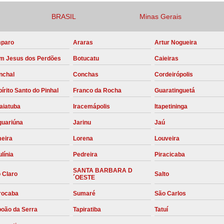
Compressor para Locação
BRASIL
Minas Gerais
Locação Compressor Elétri
paro
Araras
Artur Nogueira
Locação de Compressor de Alt
m Jesus dos Perdões
Botucatu
Caieiras
Locação de C
nchal
Conchas
Cordeirópolis
Locação de Compressor de Ar Co
írito Santo do Pinhal
Franco da Rocha
Guaratinguetá
Locação de Compressores
aiatuba
Iracemápolis
Itapetininga
Manutenção Corretiva de Compres
guariúna
Jarinu
Jaú
Manutenção d
meira
Lorena
Louveira
Manutenção Preve
línia
Pedreira
Piracicaba
Manutenção Preven
SANTA BARBARA D
 Claro
Salto
´OESTE
Manutenção Pre
rocaba
Sumaré
São Carlos
Manutenção P
boão da Serra
Tapiratiba
Tatuí
Manutenção Prev