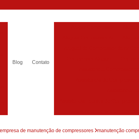
Alugar Compressor
Alugar
es
Aluguel Compressor Ar
Alugue
a
Aluguel de Compressor de Ar Co
es
Compressor Aluguel
Compres
Blog
Contato
a
Assistencia Compressor de
r
Assistencia de Compressor
es
Assistencia T
Assistencia Tecnica de Compressor
es
Assistencia Tecnica em Compr
es
Assistência em Compressor
empresa de manutenção de compressores
manutenção compr
Assistência
es