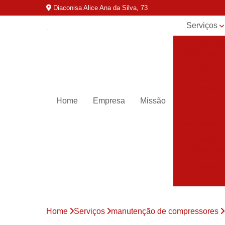
Diaconisa Alice Ana da Silva, 73
Serviços
Aluguel de
compressor
Assistênci
para
compressor
Home
Empresa
Missão
Assistênci
técnica de
compresso
Compressor
industriais
Compressor
para ar
Compressor
parafuso
Home
Serviços
manutenção de compressores
Compressor