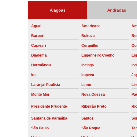
Alagoas
Andradas
Aguaí
Americana
Am
Barueri
Boituva
Bo
Capivari
Cerquilho
Co
Diadema
Engenheiro Coelho
Esp
Hortolândia
Ibitinga
Ind
Itu
Itupeva
Ja
Laranjal Paulista
Leme
Li
Monte Mor
Nova Odessa
Pau
Presidente Prudente
Ribeirão Preto
Rio
Santana de Parnaíba
Santos
So
São Paulo
São Roque
Ta