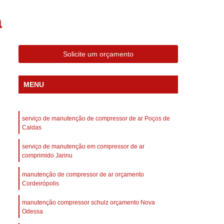
 Compressor Gardner Denver
a
ll Rand
Assistência em Compressor Kaeser
Assistência Técnica de Compressor Schulz
Solicite um orçamento
a em Compressor de Ar Parafuso
es de Ar
Manutenção de Compressores de Ar
MENU
dustrial
Compressor de Ar Industrial
afuso
Compressor de Ar Industrial Schulz
serviço de manutenção de compressor de ar Poços de
o Industrial
Compressor Industrial
Caldas
rande
Compressor Industrial Novo
serviço de manutenção em compressor de ar
comprimido Jarinu
afuso
Compressor Industrial Schulz
manutenção de compressor de ar orçamento
ustrial
Compressor Schulz Industrial
Cordeirópolis
imido
Compressor Ar Parafuso
manutenção compressor schulz orçamento Nova
fuso
Compressor de Ar Completo
Odessa