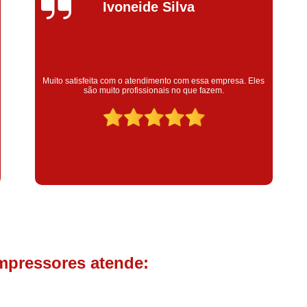
Compressor de Parafuso 
Silvana Alves
Compressor Schulz Usado
Com
Conserto Compressor Atla
Conserto Compressor de Ar Schu
Super satisfeita com o serviço prestado, atendimento muito
bom! colaoradores educado e transparente, destaque para o
Conserto Compressor Ingerso
colaborador Claudinei excelente profissional!
Conserto Compressor 
Conserto de Compressor de
Manutenção de Ar C
Filtro Coalescente para Ar Com
Filtro Compressor
Filtro de
Filtro de Ar Comprimido para C
Filtro de óleo para Compr
mpressores atende:
Filtros para Compressor
Aluguel de Compressor de 