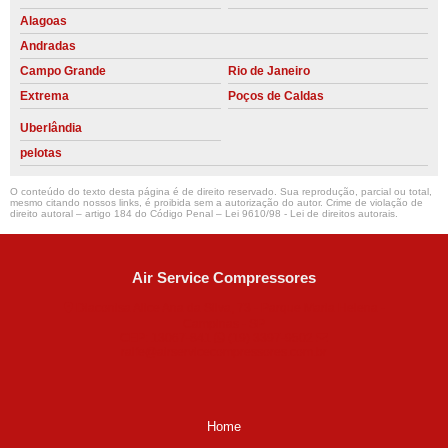
Alagoas
Andradas
Campo Grande
Rio de Janeiro
Extrema
Poços de Caldas
Uberlândia
pelotas
O conteúdo do texto desta página é de direito reservado. Sua reprodução, parcial ou total,
mesmo citando nossos links, é proibida sem a autorização do autor. Crime de violação de
direito autoral – artigo 184 do Código Penal –
Lei 9610/98 - Lei de direitos autorais
.
Air Service Compressores
Diaconisa Alice Ana da Silva, 73 - Parque Maria Helena -
Campinas - SP
CEP: 13067-841
(19) 3397-9502
ralfe@airservicecompressores.com.br
Home