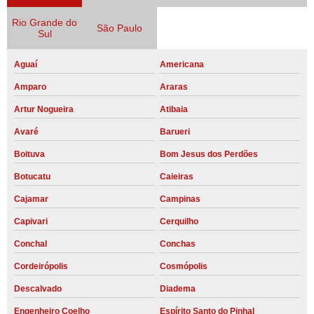
Rio Grande do
São Paulo
Sul
Aguaí
Americana
Amparo
Araras
Artur Nogueira
Atibaia
Avaré
Barueri
Boituva
Bom Jesus dos Perdões
Botucatu
Caieiras
Cajamar
Campinas
Capivari
Cerquilho
Conchal
Conchas
Cordeirópolis
Cosmópolis
Descalvado
Diadema
Engenheiro Coelho
Espírito Santo do Pinhal