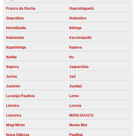
Franco da Rocha
Guaratinguetá
Guarulhos
Holambra
Hortolândia
Ibitinga
Indaiatuba
Iracemápolis
Itapetininga
Itapeva
Itatiba
Itu
Itupeva
Jaguariúna
Jarinu
Jaú
Jumirim
Jundiaí
Laranjal Paulista
Leme
Limeira
Lorena
Louveira
MOGI-GUACU
Mogi Mirim
Monte Mor
Nova Odessa
Paulínia