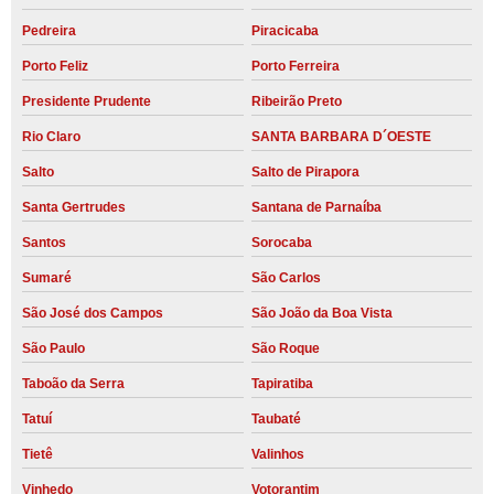
Pedreira
Piracicaba
Porto Feliz
Porto Ferreira
Presidente Prudente
Ribeirão Preto
Rio Claro
SANTA BARBARA D´OESTE
Salto
Salto de Pirapora
Santa Gertrudes
Santana de Parnaíba
Santos
Sorocaba
Sumaré
São Carlos
São José dos Campos
São João da Boa Vista
São Paulo
São Roque
Taboão da Serra
Tapiratiba
Tatuí
Taubaté
Tietê
Valinhos
Vinhedo
Votorantim