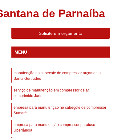
 Compressor Gardner Denver
antana de Parnaíba
ll Rand
Assistência em Compressor Kaeser
Assistência Técnica de Compressor Schulz
Solicite um orçamento
a em Compressor de Ar Parafuso
es de Ar
Manutenção de Compressores de Ar
MENU
dustrial
Compressor de Ar Industrial
afuso
Compressor de Ar Industrial Schulz
manutenção no cabeçote de compressor orçamento
o Industrial
Compressor Industrial
Santa Gertrudes
rande
Compressor Industrial Novo
serviço de manutenção em compressor de ar
comprimido Jarinu
afuso
Compressor Industrial Schulz
empresa para manutenção no cabeçote de compressor
ustrial
Compressor Schulz Industrial
Sumaré
imido
Compressor Ar Parafuso
empresa para manutenção compressor parafuso
fuso
Compressor de Ar Completo
Uberlândia