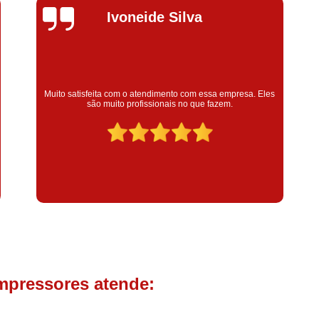
Compressor de Parafuso 
Silvana Alves
Compressor Schulz Usado
Com
Conserto Compressor Atla
Conserto Compressor de Ar Schu
Super satisfeita com o serviço prestado, atendimento muito
Conserto Compressor Ingerso
bom! colaoradores educado e transparente, destaque para o
colaborador Claudinei excelente profissional!
Conserto Compressor 
Conserto de Compressor de
Manutenção de Ar C
Filtro Coalescente para Ar Com
Filtro Compressor
Filtro de
Filtro de Ar Comprimido para C
Filtro de óleo para Compr
mpressores atende:
Filtros para Compressor
Aluguel de Compressor de 