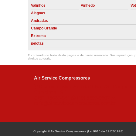
Valinhos
Vinhedo
Vo
Alagoas
Andradas
Campo Grande
Extrema
pelotas
O conteúdo do texto desta página é de direito reservado. Sua reprodução, pa
direitos autorais
.
Air Service Compressores
Diaconisa Alice Ana da Silva, 73 - Parque Ma
Campinas - SP
CEP: 13067-841
(19) 3397-9502
ralfe@airservicecompressores.com.br
Copyright © Air Service Compressores (Lei 9610 de 19/02/1998)