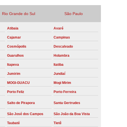
Locação Compressor de Ar Parafuso
Rio Grande do Sul
São Paulo
co
Locação de Compressor a Diesel
a Pressão
Locação de Compressor de Ar
Atibaia
Avaré
ompressor de Ar a Diesel
Cajamar
Campinas
Cosmópolis
Descalvado
mprimido
Locação de Compressor Parafuso
Guarulhos
Holambra
Compressor de Ar Manutenção Preventiva
Itapeva
Itatiba
sores
Manutenção Corretiva em Compressor
Jumirim
Jundiaí
e Compressores Parafuso
MOGI-GUACU
Mogi Mirim
ntiva Compressor Atlas Copco
Porto Feliz
Porto Ferreira
tiva Compressor de Ar Schulz
Salto de Pirapora
Santa Gertrudes
ventiva Compressor Schulz
São José dos Campos
São João da Boa Vista
reventiva de Compressor
Taubaté
Tietê
entiva de Compressor de Ar