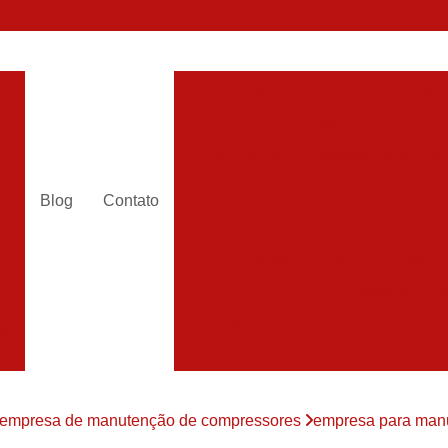
Alugar Compressor
Alugar
es
Aluguel Compressor Ar
Alugue
a
Aluguel de Compressor de Ar Co
es
Compressor Aluguel
Compres
Blog
Contato
a
Assistencia Compressor de
r
Assistencia de Compressor
es
Assistencia T
Assistencia Tecnica de Compressor
es
Assistencia Tecnica em Compr
es
Assistência em Compressor
empresa de manutenção de compressores
empresa para manu
Assistência
es