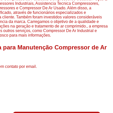
Compressor de Ar de Par
ores Industriais, Assistencia Tecnica Compressores,
ssores e Compressor De Ar Usado. Além disso, a
Compressor de Ar Rotativo
cado, através de funcionários especializados e
cliente. Também foram investidos valores consideráveis
Compressor de Ar Tipo Parafuso
ncia da marca. Carregamos o objetivo de a qualidade e
uções na geração e tratamento de ar comprimido., a empresa
Compressores de Ar Par
outros serviços, como Compressor De Ar Industrial e
osco para mais informações.
Compressor a Parafuso
Compressor de Parafuso
a para Manutenção Compressor de Ar
Compressor de Parafu
Compressor Parafuso 15h
em contato por email.
Compressor Parafuso Refri
Compressor Rotativo de P
Compressor Ar Usado
Compressor de Ar Parafuso 
Compressor de Ar Usad