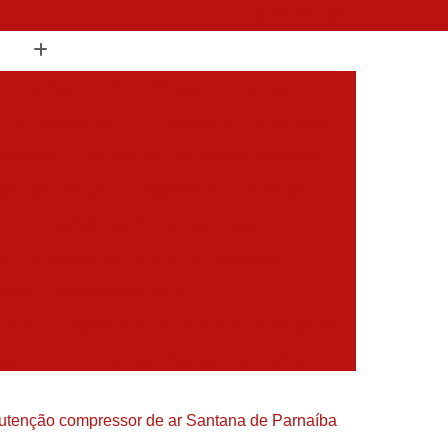
(19) 3397-9502
 Compressor de Ar
Aluguel Compressor
l Compressor de Ar
Aluguel de Compressor
mprimido
Aluguel de Compressor Industrial
sor para Alugar
Assistencia Compressor
 Ar
Assistencia Compressor Schulz
es
Assistencia Tecnica Compressores
ecnica Compressores de Ar
 de Ar
Assistencia Tecnica de Compressores
essores
Compressor Assistencia Tecnica
Assistência em Compressor Atlas Copco
tenção compressor de ar Santana de Parnaíba
 em Compressor Chicago