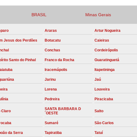
Compressor para Locação
BRASIL
Minas Gerais
Locação Compressor Elétri
Locação de Compressor de Alt
paro
Araras
Artur Nogueira
Locação de C
m Jesus dos Perdões
Botucatu
Caieiras
nchal
Conchas
Cordeirópolis
Locação de Compressor de Ar Co
írito Santo do Pinhal
Franco da Rocha
Guaratinguetá
Locação de Compressores
aiatuba
Iracemápolis
Itapetininga
Manutenção Corretiva de Compres
guariúna
Jarinu
Jaú
Manutenção d
meira
Lorena
Louveira
Manutenção Preve
línia
Pedreira
Piracicaba
Manutenção Preven
SANTA BARBARA D
 Claro
Salto
Manutenção Pre
´OESTE
rocaba
Sumaré
São Carlos
Manutenção P
boão da Serra
Tapiratiba
Tatuí
Manutenção Prev