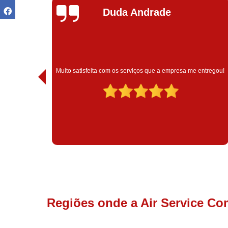
Ivoneide Silva
Muito satisfeita com o atendimento com essa empresa. Eles
ntregou!
são muito profissionais no que fazem.
Regiões onde a Air Service Co