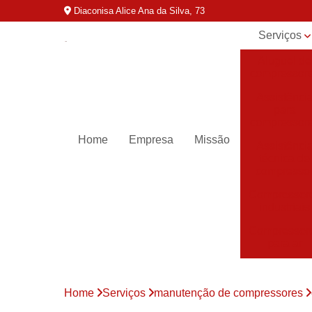
Diaconisa Alice Ana da Silva, 73
Serviços
Aluguel de
compressor
Assistênci
para
compressor
Home
Empresa
Missão
Assistênci
técnica de
compresso
Compressor
industriais
Compressor
para ar
Compressor
parafuso
Home
Serviços
manutenção de compressores
Compressor