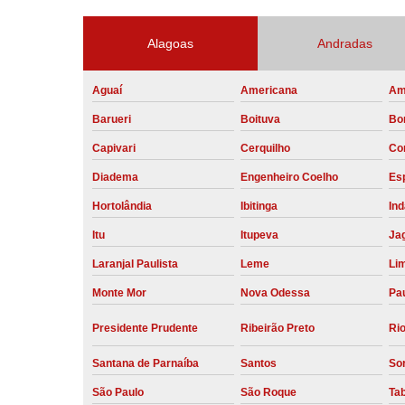
Alagoas
Andradas
Aguaí
Americana
Am
Barueri
Boituva
Bo
Capivari
Cerquilho
Co
Diadema
Engenheiro Coelho
Esp
Hortolândia
Ibitinga
Ind
Itu
Itupeva
Ja
Laranjal Paulista
Leme
Li
Monte Mor
Nova Odessa
Pau
Presidente Prudente
Ribeirão Preto
Rio
Santana de Parnaíba
Santos
So
São Paulo
São Roque
Ta