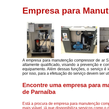
usados
Empresa para Manut
Conserto d
compressor
Filtros de a
Locação d
compresso
Manutençã
de
compresso
A empresa para manutenção compressor de ar Sa
Manutençã
altamente qualificado, visando a prevenção e c
de
equipamento. Além dessas funções, o serviço é i
compressor
por isso, para a efetuação do serviço devem ser uti
Peças par
compressor
Encontre uma empresa para m
Redes de a
de Parnaíba
comprimid
Venda de
Está a procura de empresa para manutenção compr
compresso
mais viável, já que disponibiliza serviços como