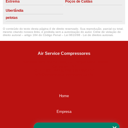
Extrema
Poços de Caldas
Uberlândia
pelotas
O conteúdo do texto desta página é de direito reservado. Sua reprodução, parcial ou total,
mesmo citando nossos links, é proibida sem a autorização do autor. Crime de violação de
direito autoral – artigo 184 do Código Penal –
Lei 9610/98 - Lei de direitos autorais
.
Air Service Compressores
Diaconisa Alice Ana da Silva, 73 - Parque Maria Helena -
Campinas - SP
CEP: 13067-841
(19) 3397-9502
ralfe@airservicecompressores.com.br
Home
Empresa
Missão