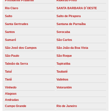
Presidente Prudente
Ribeirão Preto
Rio Claro
SANTA BARBARA D´OESTE
Salto
Salto de Pirapora
Santa Gertrudes
Santana de Parnaíba
Santos
Sorocaba
Sumaré
São Carlos
São José dos Campos
São João da Boa Vista
São Paulo
São Roque
Taboão da Serra
Tapiratiba
Tatuí
Taubaté
Tietê
Valinhos
Vinhedo
Votorantim
Alagoas
Andradas
Campo Grande
Rio de Janeiro