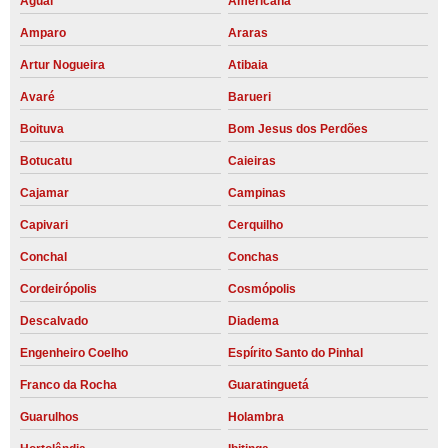
Aguaí
Americana
Amparo
Araras
Artur Nogueira
Atibaia
Avaré
Barueri
Boituva
Bom Jesus dos Perdões
Botucatu
Caieiras
Cajamar
Campinas
Capivari
Cerquilho
Conchal
Conchas
Cordeirópolis
Cosmópolis
Descalvado
Diadema
Engenheiro Coelho
Espírito Santo do Pinhal
Franco da Rocha
Guaratinguetá
Guarulhos
Holambra