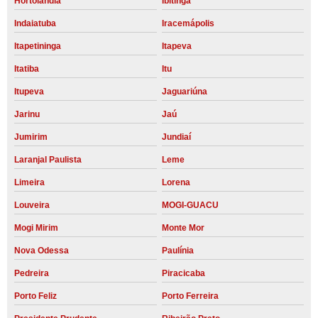
Hortolândia
Ibitinga
Indaiatuba
Iracemápolis
Itapetininga
Itapeva
Itatiba
Itu
Itupeva
Jaguariúna
Jarinu
Jaú
Jumirim
Jundiaí
Laranjal Paulista
Leme
Limeira
Lorena
Louveira
MOGI-GUACU
Mogi Mirim
Monte Mor
Nova Odessa
Paulínia
Pedreira
Piracicaba
Porto Feliz
Porto Ferreira