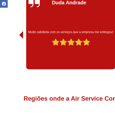
Ivoneide Silva
Muito satisfeita com o atendimento com essa empresa. Eles
ntregou!
são muito profissionais no que fazem.
Regiões onde a Air Service Co