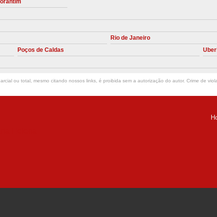
torantim
Manutenção Preve
Manutenção Pr
Rio de Janeiro
Manutenção Preventiva em Compres
Poços de Caldas
Uber
Empresa de Manutenção de C
Manutenção Compressor de A
rcial ou total, mesmo citando nossos links, é proibida sem a autorização do autor. Crime de viol
Manutenção Compressor de Ar S
Manutenção Compressor Sch
H
Manutenção
ria Helena -
Manutenção em C
Manutenção no Cabeçote de Compr
Loja de Peças para Compresso
Peças de Compressor de Ar
P
Peças do Compressor Schul