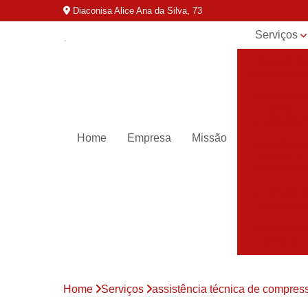
Diaconisa Alice Ana da Silva, 73
Serviços
Aluguel de
compressor
Assistênci
para
compressor
Home
Empresa
Missão
Assistênci
técnica de
compresso
Compressor
industriais
Compressor
para ar
Compressor
parafuso
Home
Serviços
assistência técnica de compres
Compressor