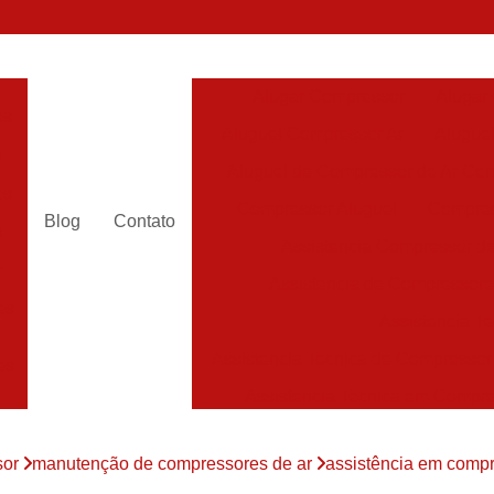
Alugar Compressor
Alugar
es
Aluguel Compressor Ar
Alugue
a
Aluguel de Compressor de Ar Co
es
Compressor Aluguel
Compres
Blog
Contato
a
Assistencia Compressor de
r
Assistencia de Compressor
es
Assistencia T
Assistencia Tecnica de Compressor
es
Assistencia Tecnica em Compr
es
Assistência em Compressor
sor
manutenção de compressores de ar
assistência em compr
Assistência
es