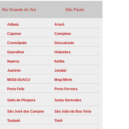
Locação Compressor de Ar Parafuso
Rio Grande do Sul
São Paulo
co
Locação de Compressor a Diesel
Atibaia
Avaré
a Pressão
Locação de Compressor de Ar
Cajamar
Campinas
ompressor de Ar a Diesel
Cosmópolis
Descalvado
mprimido
Locação de Compressor Parafuso
Guarulhos
Holambra
Compressor de Ar Manutenção Preventiva
Itapeva
Itatiba
sores
Manutenção Corretiva em Compressor
Jumirim
Jundiaí
e Compressores Parafuso
MOGI-GUACU
Mogi Mirim
ntiva Compressor Atlas Copco
Porto Feliz
Porto Ferreira
tiva Compressor de Ar Schulz
Salto de Pirapora
Santa Gertrudes
ventiva Compressor Schulz
São José dos Campos
São João da Boa Vista
reventiva de Compressor
Taubaté
Tietê
entiva de Compressor de Ar