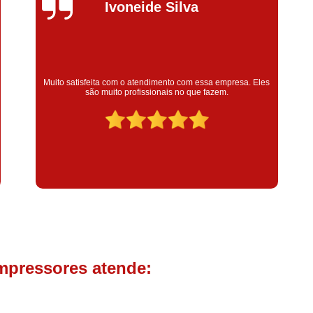
Compressor de Parafuso 
Silvana Alves
Compressor Schulz Usado
Com
Conserto Compressor Atla
Conserto Compressor de Ar Schu
Super satisfeita com o serviço prestado, atendimento muito
bom! colaoradores educado e transparente, destaque para o
Conserto Compressor Ingerso
colaborador Claudinei excelente profissional!
Conserto Compressor 
Conserto de Compressor de
Manutenção de Ar C
Filtro Coalescente para Ar Com
Filtro Compressor
Filtro de
Filtro de Ar Comprimido para C
Filtro de óleo para Compr
mpressores atende:
Filtros para Compressor
Aluguel de Compressor de 