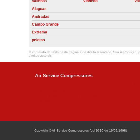
Valinhos
Vinhedo
Vo
Alagoas
Andradas
Campo Grande
Extrema
pelotas
O conteúdo do texto desta página é de direito reservado. Sua reprodução, pa
direitos autorais
.
Air Service Compressores
Diaconisa Alice Ana da Silva, 73 - Parque Ma
Campinas - SP
CEP: 13067-841
(19) 3397-9502
ralfe@airservicecompressores.com.br
Copyright © Air Service Compressores (Lei 9610 de 19/02/1998)