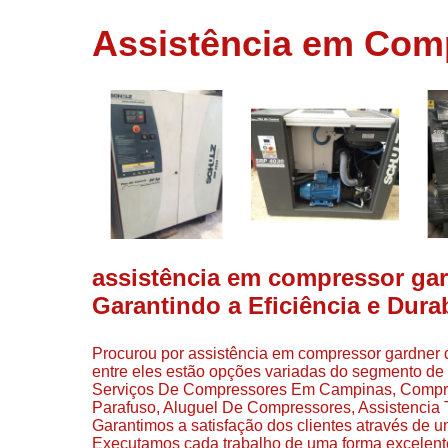
usados
Assistência em Comp
Conserto d
compressor
Filtros de a
Locação d
compresso
Manutençã
de
compresso
Manutençã
de
assistência em compressor gar
compressor
Garantindo a Eficiência e Dur
Peças par
compressor
Procurou por assistência em compressor gardner 
Redes de a
entre eles estão opções variadas do segmento d
comprimid
Serviços De Compressores Em Campinas, Compre
Parafuso, Aluguel De Compressores, Assistenci
Venda de
Garantimos a satisfação dos clientes através de u
compresso
Executamos cada trabalho de uma forma excelent