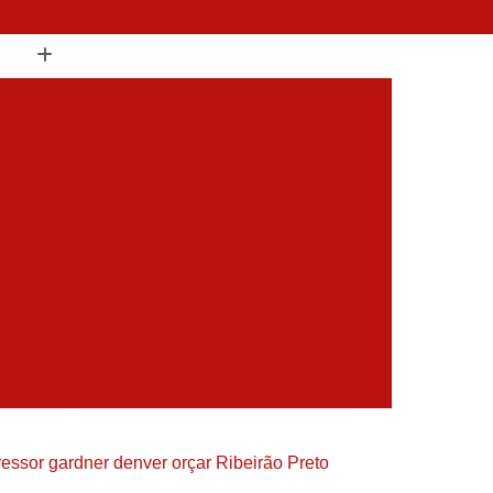
(19) 3397-9502
 Compressor de Ar
Aluguel Compressor
l Compressor de Ar
Aluguel de Compressor
mprimido
Aluguel de Compressor Industrial
sor para Alugar
Assistencia Compressor
 Ar
Assistencia Compressor Schulz
es
Assistencia Tecnica Compressores
ecnica Compressores de Ar
 de Ar
Assistencia Tecnica de Compressores
essores
Compressor Assistencia Tecnica
Assistência em Compressor Atlas Copco
essor gardner denver orçar Ribeirão Preto
 em Compressor Chicago