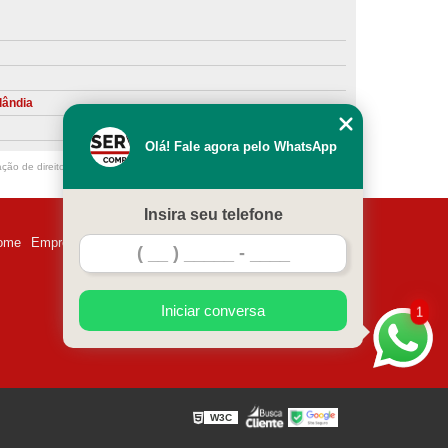
ntiva de Compressor Parafuso
eventiva de Compressores
sores de Ar
Compressor Schulz Manutenção
lândia
ompressores
Manutenção Compressor
Olá! Fale agora pelo WhatsApp
r
Manutenção Compressor de Ar Direto
ação de direito autoral – artigo 184 do Código Penal –
Lei 9610/98 - Lei de
chulz
Manutenção Compressor Parafuso
Insira seu telefone
ulz
Manutenção de Compressor de Ar
ome
Empresa
Missão
Serviços
Contato
Mapa do site
 em Compressor de Ar
ompressor de Ar Comprimido
Iniciar conversa
1
essor
Loja de Peças para Compressor de Ar
res
Manutenção para Compressor de Ar
eças de Reposição para Compressores de Ar
W3C
z
Peças para Compressor Atlas Copco