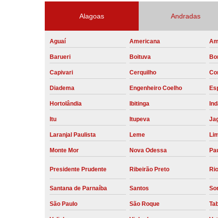
Alagoas
Andradas
Aguaí
Americana
Am
Barueri
Boituva
Bo
Capivari
Cerquilho
Co
Diadema
Engenheiro Coelho
Esp
Hortolândia
Ibitinga
Ind
Itu
Itupeva
Ja
Laranjal Paulista
Leme
Li
Monte Mor
Nova Odessa
Pau
Presidente Prudente
Ribeirão Preto
Rio
Santana de Parnaíba
Santos
So
São Paulo
São Roque
Ta