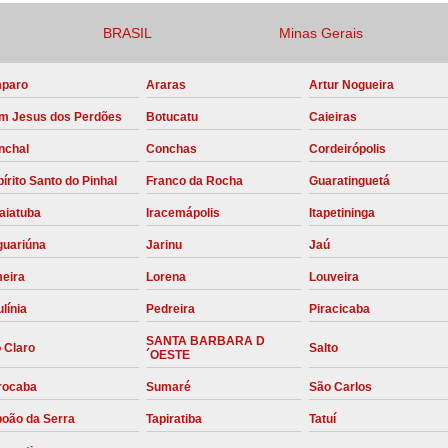
Compressor para Locação
BRASIL
Minas Gerais
Locação Compressor Elétri
paro
Araras
Artur Nogueira
Locação de Compressor de Alt
m Jesus dos Perdões
Botucatu
Caieiras
Locação de C
nchal
Conchas
Cordeirópolis
Locação de Compressor de Ar Co
írito Santo do Pinhal
Franco da Rocha
Guaratinguetá
Locação de Compressores
aiatuba
Iracemápolis
Itapetininga
Manutenção Corretiva de Compres
guariúna
Jarinu
Jaú
Manutenção d
meira
Lorena
Louveira
Manutenção Preve
línia
Pedreira
Piracicaba
Manutenção Preven
SANTA BARBARA D
 Claro
Salto
´OESTE
Manutenção Pre
rocaba
Sumaré
São Carlos
Manutenção P
boão da Serra
Tapiratiba
Tatuí
Manutenção Prev