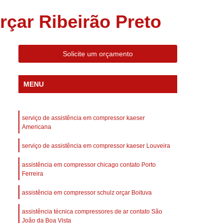
 Compressor Gardner Denver
çar Ribeirão Preto
ll Rand
Assistência em Compressor Kaeser
Assistência Técnica de Compressor Schulz
Solicite um orçamento
a em Compressor de Ar Parafuso
es de Ar
Manutenção de Compressores de Ar
MENU
dustrial
Compressor de Ar Industrial
afuso
Compressor de Ar Industrial Schulz
serviço de assistência em compressor kaeser
o Industrial
Compressor Industrial
Americana
rande
Compressor Industrial Novo
serviço de assistência em compressor kaeser Louveira
afuso
Compressor Industrial Schulz
assistência em compressor chicago contato Porto
Ferreira
ustrial
Compressor Schulz Industrial
imido
Compressor Ar Parafuso
assistência em compressor schulz orçar Boituva
fuso
Compressor de Ar Completo
assistência técnica compressores de ar contato São
João da Boa Vista