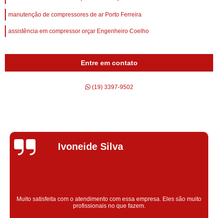
manutenção de compressores de ar Porto Ferreira
assistência em compressor orçar Engenheiro Coelho
Entre em contato
(19) 3397-9502
Silvana Alves
Super satisfeita com o serviço prestado, atendimento muito bom!
colaoradores educado e transparente, destaque para o colaborador
Claudinei excelente profissional!