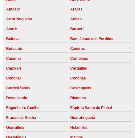
Amparo
Araras
Artur Nogueira
Atibaia
Avaré
Barueri
Boituva
Bom Jesus dos Perdões
Botucatu
Caieiras
Cajamar
Campinas
Capivari
Cerquilho
Conchal
Conchas
Cordeirópolis
Cosmópolis
Descalvado
Diadema
Engenheiro Coelho
Espírito Santo do Pinhal
Franco da Rocha
Guaratinguetá
Guarulhos
Holambra
Hortolândia
Ibitinga