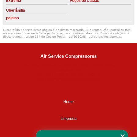
Extrema
Poços de Caldas
Uberlândia
pelotas
O conteúdo do texto desta página é de direito reservado. Sua reprodução, parcial ou total,
mesmo citando nossos links, é proibida sem a autorização do autor. Crime de violação de
direito autoral – artigo 184 do Código Penal –
Lei 9610/98 - Lei de direitos autorais
.
Air Service Compressores
Diaconisa Alice Ana da Silva, 73 - Parque Maria Helena -
Campinas - SP
CEP: 13067-841
(19) 3397-9502
ralfe@airservicecompressores.com.br
Home
Empresa
Missão