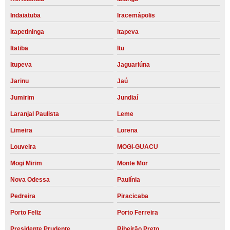
Indaiatuba
Iracemápolis
Itapetininga
Itapeva
Itatiba
Itu
Itupeva
Jaguariúna
Jarinu
Jaú
Jumirim
Jundiaí
Laranjal Paulista
Leme
Limeira
Lorena
Louveira
MOGI-GUACU
Mogi Mirim
Monte Mor
Nova Odessa
Paulínia
Pedreira
Piracicaba
Porto Feliz
Porto Ferreira
Presidente Prudente
Ribeirão Preto