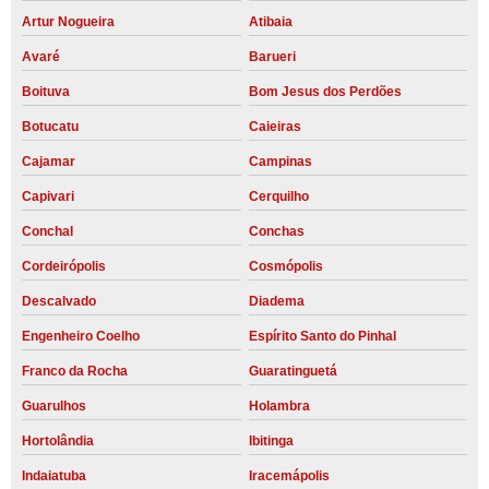
Artur Nogueira
Atibaia
Avaré
Barueri
Boituva
Bom Jesus dos Perdões
Botucatu
Caieiras
Cajamar
Campinas
Capivari
Cerquilho
Conchal
Conchas
Cordeirópolis
Cosmópolis
Descalvado
Diadema
Engenheiro Coelho
Espírito Santo do Pinhal
Franco da Rocha
Guaratinguetá
Guarulhos
Holambra
Hortolândia
Ibitinga
Indaiatuba
Iracemápolis