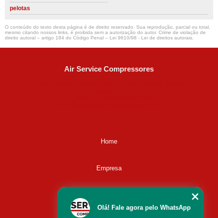
pelotas
O conteúdo do texto desta página é de direito reservado. Sua reprodução, parcial ou total,
mesmo citando nossos links, é proibida sem a autorização do autor. Crime de violação de
direito autoral – artigo 184 do Código Penal –
Lei 9610/98 - Lei de direitos autorais
.
Air Service Compressores
Diaconisa Alice Ana da Silva, 73 - Parque Maria Helena -
Campinas - SP
CEP: 13067-841
(19) 3397-9502
ralfe@airservicecompressores.com.br
Home
Empresa
Missão
Olá! Fale agora pelo WhatsApp