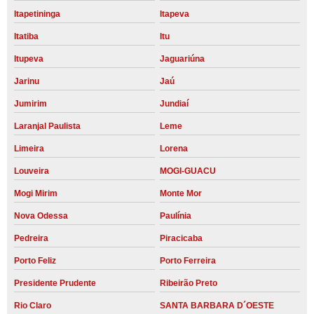
Itapetininga
Itapeva
Itatiba
Itu
Itupeva
Jaguariúna
Jarinu
Jaú
Jumirim
Jundiaí
Laranjal Paulista
Leme
Limeira
Lorena
Louveira
MOGI-GUACU
Mogi Mirim
Monte Mor
Nova Odessa
Paulínia
Pedreira
Piracicaba
Porto Feliz
Porto Ferreira
Presidente Prudente
Ribeirão Preto
Rio Claro
SANTA BARBARA D´OESTE