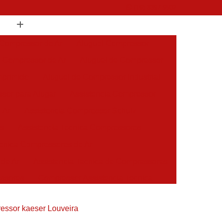
(19) 3397-9502
 Compressor de Ar
Aluguel Compressor
l Compressor de Ar
Aluguel de Compressor
mprimido
Aluguel de Compressor Industrial
sor para Alugar
Assistencia Compressor
 Ar
Assistencia Compressor Schulz
es
Assistencia Tecnica Compressores
ecnica Compressores de Ar
 de Ar
Assistencia Tecnica de Compressores
essores
Compressor Assistencia Tecnica
Assistência em Compressor Atlas Copco
essor kaeser Louveira
 em Compressor Chicago