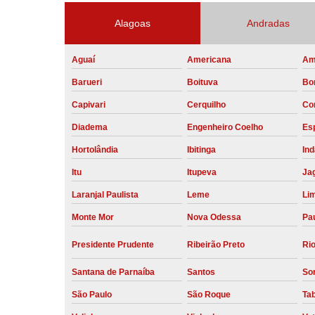
Alagoas
Andradas
Aguaí
Americana
Am
Barueri
Boituva
Bo
Capivari
Cerquilho
Co
Diadema
Engenheiro Coelho
Esp
Hortolândia
Ibitinga
Ind
Itu
Itupeva
Ja
Laranjal Paulista
Leme
Li
Monte Mor
Nova Odessa
Pau
Presidente Prudente
Ribeirão Preto
Rio
Santana de Parnaíba
Santos
So
São Paulo
São Roque
Ta