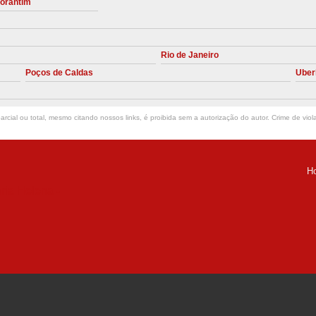
torantim
Manutenção Preve
Manutenção Pr
Rio de Janeiro
Manutenção Preventiva em Compres
Poços de Caldas
Uber
Empresa de Manutenção de C
Manutenção Compressor de A
rcial ou total, mesmo citando nossos links, é proibida sem a autorização do autor. Crime de viol
Manutenção Compressor de Ar S
Manutenção Compressor Sch
H
Manutenção
ria Helena -
Manutenção em C
Manutenção no Cabeçote de Compr
Loja de Peças para Compresso
Peças de Compressor de Ar
P
Peças do Compressor Schul