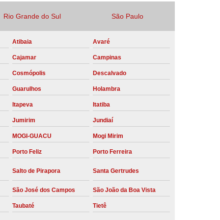
Locação Compressor de Ar Parafuso
Rio Grande do Sul
São Paulo
co
Locação de Compressor a Diesel
Atibaia
Avaré
a Pressão
Locação de Compressor de Ar
Cajamar
Campinas
ompressor de Ar a Diesel
Cosmópolis
Descalvado
mprimido
Locação de Compressor Parafuso
Guarulhos
Holambra
Compressor de Ar Manutenção Preventiva
Itapeva
Itatiba
sores
Manutenção Corretiva em Compressor
Jumirim
Jundiaí
e Compressores Parafuso
MOGI-GUACU
Mogi Mirim
ntiva Compressor Atlas Copco
Porto Feliz
Porto Ferreira
tiva Compressor de Ar Schulz
Salto de Pirapora
Santa Gertrudes
ventiva Compressor Schulz
São José dos Campos
São João da Boa Vista
reventiva de Compressor
Taubaté
Tietê
entiva de Compressor de Ar