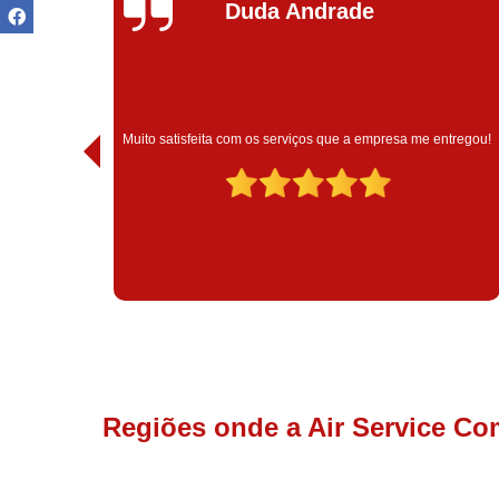
Ivoneide Silva
Muito satisfeita com o atendimento com essa empresa. Eles
entregou!
são muito profissionais no que fazem.
Regiões onde a Air Service Co