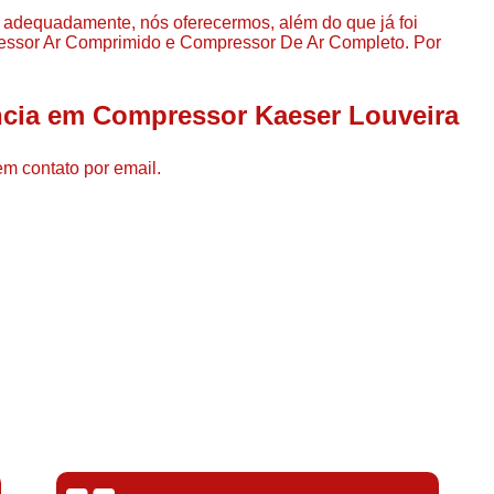
Compressor de Ar de Par
o adequadamente, nós oferecermos, além do que já foi
ressor Ar Comprimido e Compressor De Ar Completo. Por
Compressor de Ar Rotativo
Compressor de Ar Tipo Parafuso
ncia em Compressor Kaeser Louveira
Compressores de Ar Par
Compressor a Parafuso
em contato por email.
Compressor de Parafuso
Compressor de Parafu
Compressor Parafuso 15h
Compressor Parafuso Refri
Compressor Rotativo de P
Compressor Ar Usado
Compressor de Ar Parafuso 
Compressor de Ar Usad