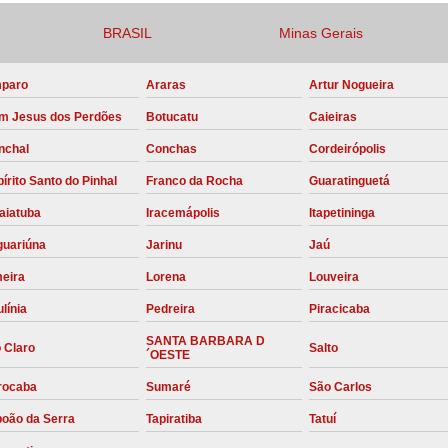
Compressor para Locação
BRASIL
Minas Gerais
Locação Compressor Elétri
paro
Araras
Artur Nogueira
Locação de Compressor de Alt
m Jesus dos Perdões
Botucatu
Caieiras
Locação de C
nchal
Conchas
Cordeirópolis
Locação de Compressor de Ar Co
írito Santo do Pinhal
Franco da Rocha
Guaratinguetá
Locação de Compressores
aiatuba
Iracemápolis
Itapetininga
Manutenção Corretiva de Compres
guariúna
Jarinu
Jaú
Manutenção d
meira
Lorena
Louveira
Manutenção Preve
línia
Pedreira
Piracicaba
Manutenção Preven
SANTA BARBARA D
 Claro
Salto
´OESTE
Manutenção Pre
rocaba
Sumaré
São Carlos
Manutenção P
boão da Serra
Tapiratiba
Tatuí
Manutenção Prev