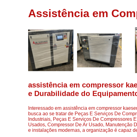
usados
Assistência em Com
Conserto d
compressor
Filtros de a
Locação d
compresso
Manutençã
de
compresso
Manutençã
de
assistência em compressor kaes
compressor
e Durabilidade do Equipament
Peças par
compressor
Interessado em assistência em compressor kaeser
Redes de a
busca ao se tratar de Peças E Serviços De Comp
comprimid
Industriais, Peças E Serviços De Compressores
Usados, Compressor De Ar Usado, Manutenção De
Venda de
e instalações modernas, a organização é capaz de
compresso