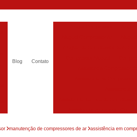
Alugar Compressor
Alugar
es
Aluguel Compressor Ar
Alugue
a
Aluguel de Compressor de Ar Co
es
Compressor Aluguel
Compres
Blog
Contato
a
Assistencia Compressor de
r
Assistencia de Compressor
es
Assistencia T
Assistencia Tecnica de Compressor
es
Assistencia Tecnica em Compr
es
Assistência em Compressor
sor
manutenção de compressores de ar
assistência em compr
Assistência
es