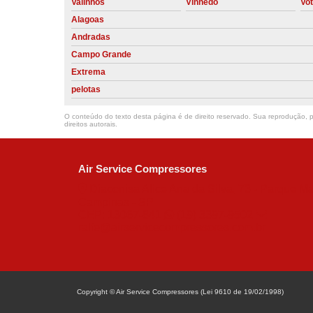
Valinhos
Vinhedo
Vo
Alagoas
Andradas
Campo Grande
Extrema
pelotas
O conteúdo do texto desta página é de direito reservado. Sua reprodução, pa
direitos autorais
.
Air Service Compressores
Diaconisa Alice Ana da Silva, 73 - Parque Ma
Campinas - SP
CEP: 13067-841
(19) 3397-9502
ralfe@airservicecompressores.com.br
Copyright © Air Service Compressores (Lei 9610 de 19/02/1998)