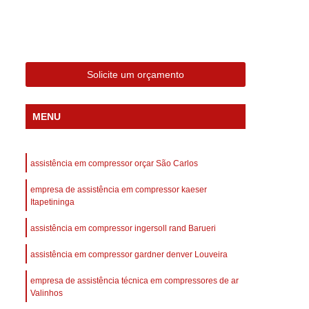
 Compressor Gardner Denver
ll Rand
Assistência em Compressor Kaeser
Assistência Técnica de Compressor Schulz
Solicite um orçamento
a em Compressor de Ar Parafuso
es de Ar
Manutenção de Compressores de Ar
MENU
dustrial
Compressor de Ar Industrial
afuso
Compressor de Ar Industrial Schulz
assistência em compressor orçar São Carlos
o Industrial
Compressor Industrial
empresa de assistência em compressor kaeser
rande
Compressor Industrial Novo
Itapetininga
afuso
Compressor Industrial Schulz
assistência em compressor ingersoll rand Barueri
ustrial
Compressor Schulz Industrial
assistência em compressor gardner denver Louveira
imido
Compressor Ar Parafuso
empresa de assistência técnica em compressores de ar
fuso
Compressor de Ar Completo
Valinhos