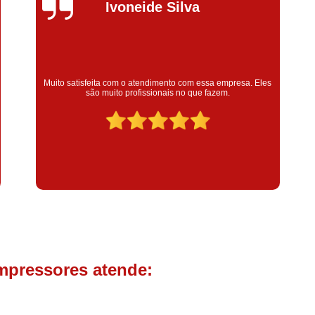
Compressor de Parafuso 
Silvana Alves
Compressor Schulz Usado
Com
Conserto Compressor Atla
Conserto Compressor de Ar Schu
Super satisfeita com o serviço prestado, atendimento muito
bom! colaoradores educado e transparente, destaque para o
Conserto Compressor Ingerso
colaborador Claudinei excelente profissional!
Conserto Compressor 
Conserto de Compressor de
Manutenção de Ar C
Filtro Coalescente para Ar Com
Filtro Compressor
Filtro de
Filtro de Ar Comprimido para C
Filtro de óleo para Compr
mpressores atende:
Filtros para Compressor
Aluguel de Compressor de 