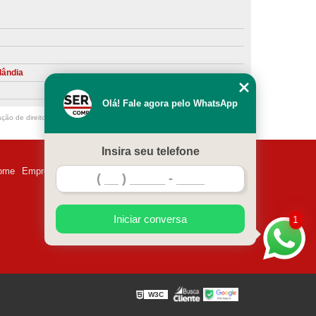
ntiva de Compressor Parafuso
eventiva de Compressores
sores de Ar
Compressor Schulz Manutenção
lândia
ompressores
Manutenção Compressor
Olá! Fale agora pelo WhatsApp
r
Manutenção Compressor de Ar Direto
ação de direito autoral – artigo 184 do Código Penal –
Lei 9610/98 - Lei de
chulz
Manutenção Compressor Parafuso
Insira seu telefone
ulz
Manutenção de Compressor de Ar
ome
Empresa
Missão
Serviços
Contato
Mapa do site
 em Compressor de Ar
ompressor de Ar Comprimido
Iniciar conversa
1
essor
Loja de Peças para Compressor de Ar
res
Manutenção para Compressor de Ar
eças de Reposição para Compressores de Ar
W3C
z
Peças para Compressor Atlas Copco