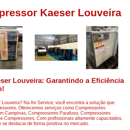
Assistência em
pressor Kaeser Louveira
e
Assistência em Compressor Ingerso
es
Assistência em Compressor Schulz
r
Assistência Técnic
e
r
Assistência Técnica em Compressor
o
Compressor de Ar Grande In
r
Compressor de Ar Industrial Par
o
Compressor de Refrigeraçã
er Louveira: Garantindo a Eficiência
es
Compressor Industrial G
o!
a
Compressor Industrial Par
es
 Louveira? Na Air Service, você encontra a solução que
Compressor Refrigeração Ind
r
ressores. Oferecemos serviços como Compressores
o
Compressor Ar Compr
 Em Campinas, Compressores Parafuso, Compressores
 Compressores. Com profissionais altamente capacitados,
Compressor de Ar a Para
 se destacar de forma positiva no mercado.
r