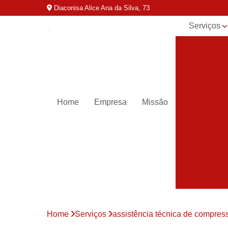
Diaconisa Alice Ana da Silva, 73
Serviços
Aluguel de
compressor
Assistênci
para
compressor
Home
Empresa
Missão
Assistênci
técnica de
compresso
Compressor
industriais
Compressor
para ar
Compressor
parafuso
Home
Serviços
assistência técnica de compres
Compressor