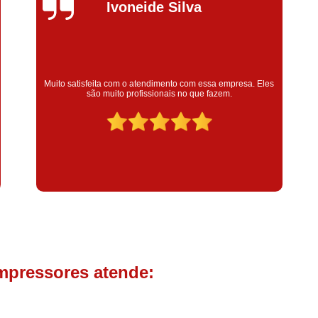
Compressor de Parafuso 
Silvana Alves
Compressor Schulz Usado
Com
Conserto Compressor Atla
Conserto Compressor de Ar Schu
Super satisfeita com o serviço prestado, atendimento muito
bom! colaoradores educado e transparente, destaque para o
Conserto Compressor Ingerso
colaborador Claudinei excelente profissional!
Conserto Compressor 
Conserto de Compressor de
Manutenção de Ar C
Filtro Coalescente para Ar Com
Filtro Compressor
Filtro de
Filtro de Ar Comprimido para C
Filtro de óleo para Compr
mpressores atende:
Filtros para Compressor
Aluguel de Compressor de 