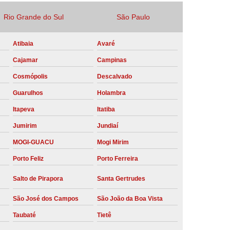
Locação Compressor de Ar Parafuso
Rio Grande do Sul
São Paulo
co
Locação de Compressor a Diesel
Atibaia
Avaré
a Pressão
Locação de Compressor de Ar
Cajamar
Campinas
ompressor de Ar a Diesel
Cosmópolis
Descalvado
mprimido
Locação de Compressor Parafuso
Guarulhos
Holambra
Compressor de Ar Manutenção Preventiva
Itapeva
Itatiba
sores
Manutenção Corretiva em Compressor
Jumirim
Jundiaí
e Compressores Parafuso
MOGI-GUACU
Mogi Mirim
ntiva Compressor Atlas Copco
Porto Feliz
Porto Ferreira
tiva Compressor de Ar Schulz
Salto de Pirapora
Santa Gertrudes
ventiva Compressor Schulz
São José dos Campos
São João da Boa Vista
reventiva de Compressor
Taubaté
Tietê
entiva de Compressor de Ar