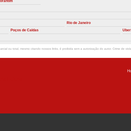
torantim
Manutenção Preve
Manutenção Pr
Rio de Janeiro
Manutenção Preventiva em Compres
Poços de Caldas
Uber
Empresa de Manutenção de C
Manutenção Compressor de A
rcial ou total, mesmo citando nossos links, é proibida sem a autorização do autor. Crime de viol
Manutenção Compressor de Ar S
Manutenção Compressor Sch
H
Manutenção
ria Helena -
Manutenção em C
Manutenção no Cabeçote de Compr
Loja de Peças para Compresso
Peças de Compressor de Ar
P
Peças do Compressor Schul