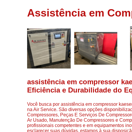
usados
Assistência em Comp
Conserto d
compressor
Filtros de a
Locação d
compresso
Manutençã
de
compresso
Manutençã
de
assistência em compressor kae
compressor
Eficiência e Durabilidade do 
Peças par
compressor
Você busca por assistência em compressor kaeser
Redes de a
na Air Service. São diversas opções disponibiliz
comprimid
Compressores, Peças E Serviços De Compresso
Ar Usado, Manutenção De Compressores e Compres
Venda de
profissionais competentes e em equipamentos ino
compresso
esclarecer suas dúvidas, estamos à sua disposiç