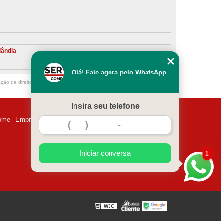
ntiva de Compressor Parafuso
eventiva de Compressores
sores de Ar
Compressor Schulz Manutenção
lândia
ompressores
Manutenção Compressor
Olá! Fale agora pelo WhatsApp
r
Manutenção Compressor de Ar Direto
ação de direito autoral – artigo 184 do Código Penal –
Lei 9610/98 - Lei de
chulz
Manutenção Compressor Parafuso
Insira seu telefone
ulz
Manutenção de Compressor de Ar
ome
Empresa
Missão
Serviços
Contato
Mapa do site
 em Compressor de Ar
ompressor de Ar Comprimido
Iniciar conversa
1
essor
Loja de Peças para Compressor de Ar
res
Manutenção para Compressor de Ar
eças de Reposição para Compressores de Ar
W3C
z
Peças para Compressor Atlas Copco