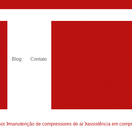
Alugar Compressor
Alugar
es
Aluguel Compressor Ar
Alugue
a
Aluguel de Compressor de Ar Co
es
Compressor Aluguel
Compres
Blog
Contato
a
Assistencia Compressor de
r
Assistencia de Compressor
es
Assistencia T
Assistencia Tecnica de Compressor
es
Assistencia Tecnica em Compr
es
Assistência em Compressor
sor
manutenção de compressores de ar
assistência em compr
Assistência
es