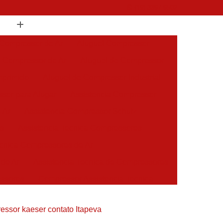
(19) 3397-9502
 Compressor de Ar
Aluguel Compressor
l Compressor de Ar
Aluguel de Compressor
mprimido
Aluguel de Compressor Industrial
sor para Alugar
Assistencia Compressor
 Ar
Assistencia Compressor Schulz
es
Assistencia Tecnica Compressores
ecnica Compressores de Ar
 de Ar
Assistencia Tecnica de Compressores
essores
Compressor Assistencia Tecnica
Assistência em Compressor Atlas Copco
essor kaeser contato Itapeva
 em Compressor Chicago