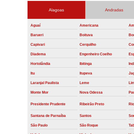
Alagoas
Andradas
Aguaí
Americana
Am
Barueri
Boituva
Bo
Capivari
Cerquilho
Co
Diadema
Engenheiro Coelho
Esp
Hortolândia
Ibitinga
Ind
Itu
Itupeva
Ja
Laranjal Paulista
Leme
Li
Monte Mor
Nova Odessa
Pau
Presidente Prudente
Ribeirão Preto
Rio
Santana de Parnaíba
Santos
So
São Paulo
São Roque
Ta