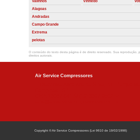
Valinhos
Vinhedo
Vo
Alagoas
Andradas
Campo Grande
Extrema
pelotas
O conteúdo do texto desta página é de direito reservado. Sua reprodução, pa
direitos autorais
.
Air Service Compressores
Diaconisa Alice Ana da Silva, 73 - Parque Ma
Campinas - SP
CEP: 13067-841
(19) 3397-9502
ralfe@airservicecompressores.com.br
Copyright © Air Service Compressores (Lei 9610 de 19/02/1998)