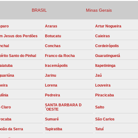
Compressor para Locação
BRASIL
Minas Gerais
Locação Compressor Elétri
paro
Araras
Artur Nogueira
Locação de Compressor de Alt
m Jesus dos Perdões
Botucatu
Caieiras
Locação de C
nchal
Conchas
Cordeirópolis
Locação de Compressor de Ar Co
írito Santo do Pinhal
Franco da Rocha
Guaratinguetá
Locação de Compressores
aiatuba
Iracemápolis
Itapetininga
Manutenção Corretiva de Compres
guariúna
Jarinu
Jaú
Manutenção d
meira
Lorena
Louveira
Manutenção Preve
línia
Pedreira
Piracicaba
Manutenção Preven
SANTA BARBARA D
 Claro
Salto
´OESTE
Manutenção Pre
rocaba
Sumaré
São Carlos
Manutenção P
boão da Serra
Tapiratiba
Tatuí
Manutenção Prev