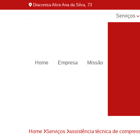
Diaconisa Alice Ana da Silva, 73
Serviços
Aluguel de
compressor
Assistênci
para
compressor
Home
Empresa
Missão
Assistênci
técnica de
compresso
Compressor
industriais
Compressor
para ar
Compressor
parafuso
Home
Serviços
assistência técnica de compres
Compressor