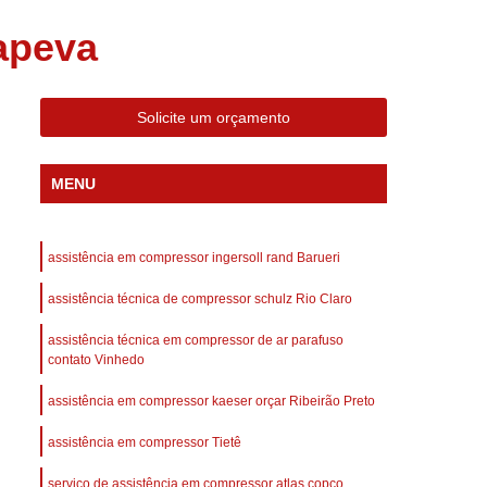
 Compressor Gardner Denver
apeva
ll Rand
Assistência em Compressor Kaeser
Assistência Técnica de Compressor Schulz
Solicite um orçamento
a em Compressor de Ar Parafuso
es de Ar
Manutenção de Compressores de Ar
MENU
dustrial
Compressor de Ar Industrial
afuso
Compressor de Ar Industrial Schulz
assistência em compressor ingersoll rand Barueri
o Industrial
Compressor Industrial
assistência técnica de compressor schulz Rio Claro
rande
Compressor Industrial Novo
assistência técnica em compressor de ar parafuso
afuso
Compressor Industrial Schulz
contato Vinhedo
ustrial
Compressor Schulz Industrial
assistência em compressor kaeser orçar Ribeirão Preto
imido
Compressor Ar Parafuso
assistência em compressor Tietê
fuso
Compressor de Ar Completo
serviço de assistência em compressor atlas copco