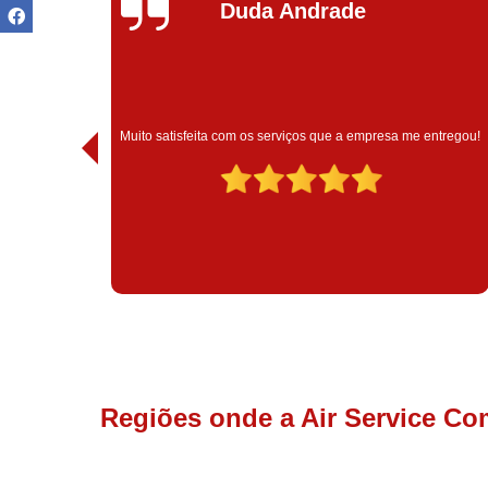
Ivoneide Silva
Muito satisfeita com o atendimento com essa empresa. Eles
ntregou!
são muito profissionais no que fazem.
Regiões onde a Air Service Co