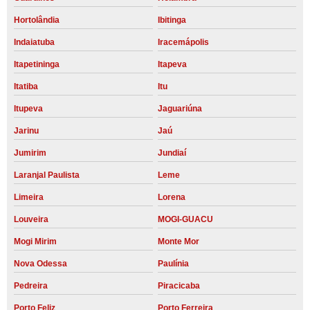
Hortolândia
Ibitinga
Indaiatuba
Iracemápolis
Itapetininga
Itapeva
Itatiba
Itu
Itupeva
Jaguariúna
Jarinu
Jaú
Jumirim
Jundiaí
Laranjal Paulista
Leme
Limeira
Lorena
Louveira
MOGI-GUACU
Mogi Mirim
Monte Mor
Nova Odessa
Paulínia
Pedreira
Piracicaba
Porto Feliz
Porto Ferreira