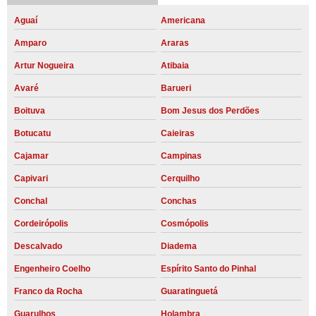
Aguaí
Americana
Amparo
Araras
Artur Nogueira
Atibaia
Avaré
Barueri
Boituva
Bom Jesus dos Perdões
Botucatu
Caieiras
Cajamar
Campinas
Capivari
Cerquilho
Conchal
Conchas
Cordeirópolis
Cosmópolis
Descalvado
Diadema
Engenheiro Coelho
Espírito Santo do Pinhal
Franco da Rocha
Guaratinguetá
Guarulhos
Holambra