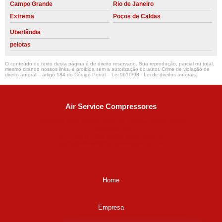
Campo Grande
Rio de Janeiro
Extrema
Poços de Caldas
Uberlândia
pelotas
O conteúdo do texto desta página é de direito reservado. Sua reprodução, parcial ou total,
mesmo citando nossos links, é proibida sem a autorização do autor. Crime de violação de
direito autoral – artigo 184 do Código Penal –
Lei 9610/98 - Lei de direitos autorais
.
Air Service Compressores
Diaconisa Alice Ana da Silva, 73 - Parque Maria Helena -
Campinas - SP
CEP: 13067-841
(19) 3397-9502
ralfe@airservicecompressores.com.br
Home
Empresa