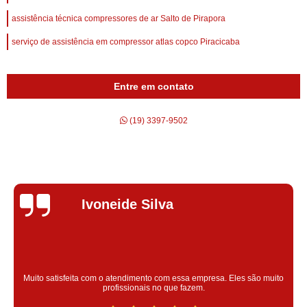
assistência técnica compressores de ar Salto de Pirapora
serviço de assistência em compressor atlas copco Piracicaba
Entre em contato
(19) 3397-9502
Silvana Alves
Super satisfeita com o serviço prestado, atendimento muito bom!
colaoradores educado e transparente, destaque para o colaborador
Claudinei excelente profissional!