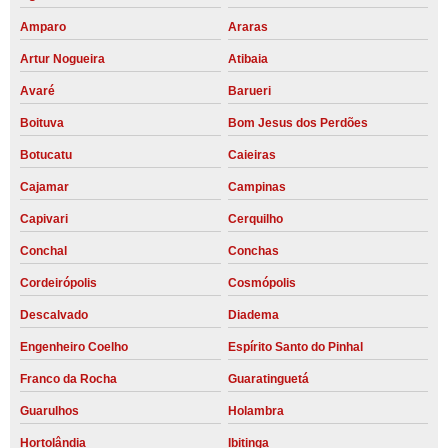
Amparo
Araras
Artur Nogueira
Atibaia
Avaré
Barueri
Boituva
Bom Jesus dos Perdões
Botucatu
Caieiras
Cajamar
Campinas
Capivari
Cerquilho
Conchal
Conchas
Cordeirópolis
Cosmópolis
Descalvado
Diadema
Engenheiro Coelho
Espírito Santo do Pinhal
Franco da Rocha
Guaratinguetá
Guarulhos
Holambra
Hortolândia
Ibitinga