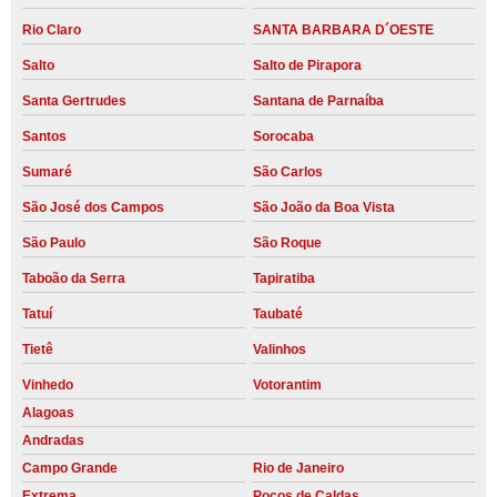
Rio Claro
SANTA BARBARA D´OESTE
Salto
Salto de Pirapora
Santa Gertrudes
Santana de Parnaíba
Santos
Sorocaba
Sumaré
São Carlos
São José dos Campos
São João da Boa Vista
São Paulo
São Roque
Taboão da Serra
Tapiratiba
Tatuí
Taubaté
Tietê
Valinhos
Vinhedo
Votorantim
Alagoas
Andradas
Campo Grande
Rio de Janeiro
Extrema
Poços de Caldas