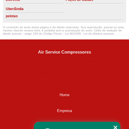
Uberlândia
pelotas
O conteúdo do texto desta página é de direito reservado. Sua reprodução, parcial ou total,
mesmo citando nossos links, é proibida sem a autorização do autor. Crime de violação de
direito autoral – artigo 184 do Código Penal –
Lei 9610/98 - Lei de direitos autorais
.
Air Service Compressores
Diaconisa Alice Ana da Silva, 73 - Parque Maria Helena -
Campinas - SP
CEP: 13067-841
(19) 3397-9502
ralfe@airservicecompressores.com.br
Home
Empresa
Missão