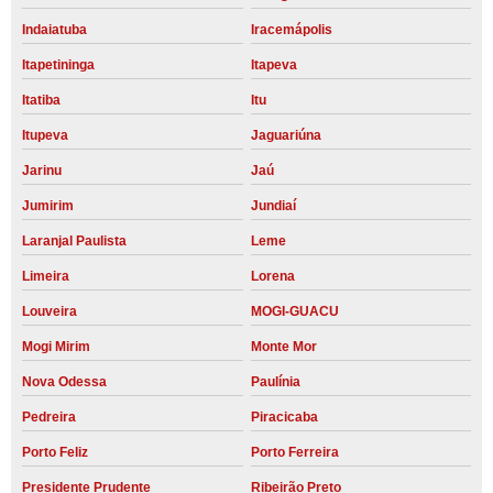
Indaiatuba
Iracemápolis
Itapetininga
Itapeva
Itatiba
Itu
Itupeva
Jaguariúna
Jarinu
Jaú
Jumirim
Jundiaí
Laranjal Paulista
Leme
Limeira
Lorena
Louveira
MOGI-GUACU
Mogi Mirim
Monte Mor
Nova Odessa
Paulínia
Pedreira
Piracicaba
Porto Feliz
Porto Ferreira
Presidente Prudente
Ribeirão Preto