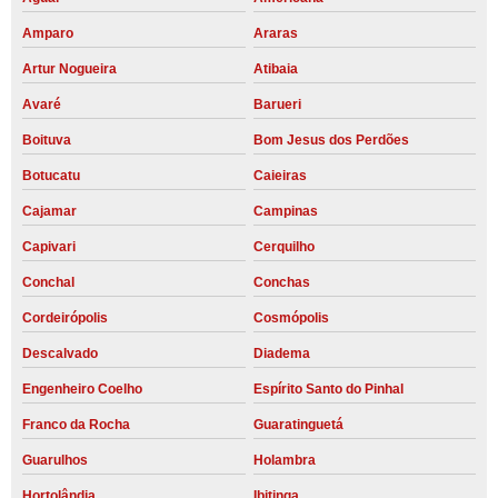
Amparo
Araras
Artur Nogueira
Atibaia
Avaré
Barueri
Boituva
Bom Jesus dos Perdões
Botucatu
Caieiras
Cajamar
Campinas
Capivari
Cerquilho
Conchal
Conchas
Cordeirópolis
Cosmópolis
Descalvado
Diadema
Engenheiro Coelho
Espírito Santo do Pinhal
Franco da Rocha
Guaratinguetá
Guarulhos
Holambra
Hortolândia
Ibitinga