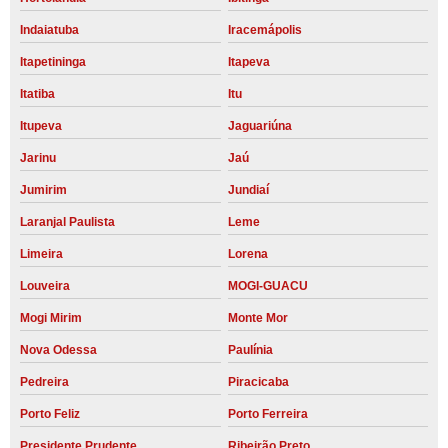
Indaiatuba
Iracemápolis
Itapetininga
Itapeva
Itatiba
Itu
Itupeva
Jaguariúna
Jarinu
Jaú
Jumirim
Jundiaí
Laranjal Paulista
Leme
Limeira
Lorena
Louveira
MOGI-GUACU
Mogi Mirim
Monte Mor
Nova Odessa
Paulínia
Pedreira
Piracicaba
Porto Feliz
Porto Ferreira
Presidente Prudente
Ribeirão Preto