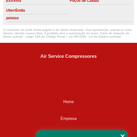
Extrema
Poços de Caldas
Uberlândia
pelotas
O conteúdo do texto desta página é de direito reservado. Sua reprodução, parcial ou total,
mesmo citando nossos links, é proibida sem a autorização do autor. Crime de violação de
direito autoral – artigo 184 do Código Penal –
Lei 9610/98 - Lei de direitos autorais
.
Air Service Compressores
Diaconisa Alice Ana da Silva, 73 - Parque Maria Helena -
Campinas - SP
CEP: 13067-841
(19) 3397-9502
ralfe@airservicecompressores.com.br
Home
Empresa
Missão