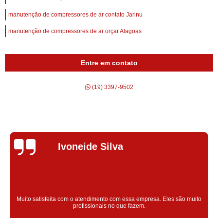
manutenção de compressores de ar contato Jarinu
manutenção de compressores de ar orçar Alagoas
Entre em contato
(19) 3397-9502
Silvana Alves
Super satisfeita com o serviço prestado, atendimento muito bom!
colaoradores educado e transparente, destaque para o colaborador
Claudinei excelente profissional!