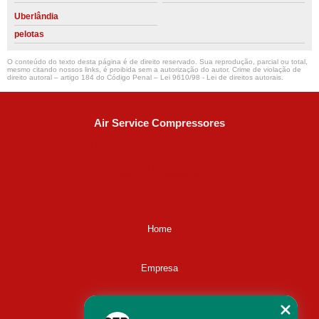
Uberlândia
pelotas
O conteúdo do texto desta página é de direito reservado. Sua reprodução, parcial ou total,
mesmo citando nossos links, é proibida sem a autorização do autor. Crime de violação de
direito autoral – artigo 184 do Código Penal –
Lei 9610/98 - Lei de direitos autorais
.
Air Service Compressores
Diaconisa Alice Ana da Silva, 73 - Parque Maria Helena -
Campinas - SP
CEP: 13067-841
(19) 3397-9502
ralfe@airservicecompressores.com.br
Home
Empresa
Missão