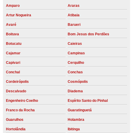
Amparo
Araras
Artur Nogueira
Atibaia
Avaré
Barueri
Boituva
Bom Jesus dos Perdões
Botucatu
Caieiras
Cajamar
Campinas
Capivari
Cerquilho
Conchal
Conchas
Cordeirópolis
Cosmópolis
Descalvado
Diadema
Engenheiro Coelho
Espírito Santo do Pinhal
Franco da Rocha
Guaratinguetá
Guarulhos
Holambra
Hortolândia
Ibitinga