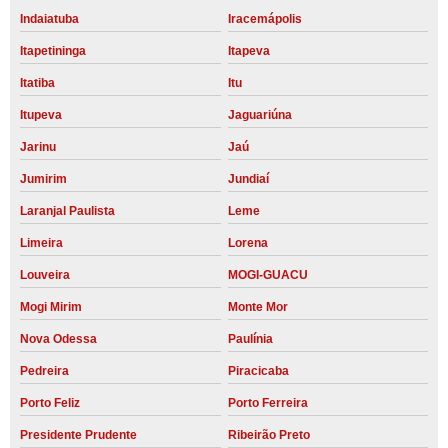
Indaiatuba
Iracemápolis
Itapetininga
Itapeva
Itatiba
Itu
Itupeva
Jaguariúna
Jarinu
Jaú
Jumirim
Jundiaí
Laranjal Paulista
Leme
Limeira
Lorena
Louveira
MOGI-GUACU
Mogi Mirim
Monte Mor
Nova Odessa
Paulínia
Pedreira
Piracicaba
Porto Feliz
Porto Ferreira
Presidente Prudente
Ribeirão Preto