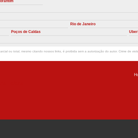
torantim
Manutenção Preve
Manutenção Pr
Rio de Janeiro
Manutenção Preventiva em Compres
Poços de Caldas
Uber
Empresa de Manutenção de C
Manutenção Compressor de A
rcial ou total, mesmo citando nossos links, é proibida sem a autorização do autor. Crime de viol
Manutenção Compressor de Ar S
Manutenção Compressor Sch
H
Manutenção
ria Helena -
Manutenção em C
Manutenção no Cabeçote de Compr
Loja de Peças para Compresso
Peças de Compressor de Ar
P
Peças do Compressor Schul