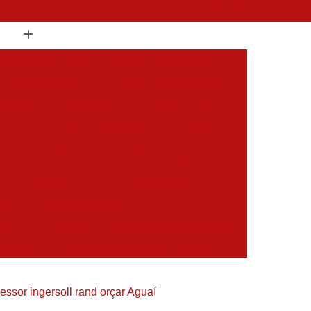
(19) 3397-9502
 Compressor de Ar
Aluguel Compressor
l Compressor de Ar
Aluguel de Compressor
mprimido
Aluguel de Compressor Industrial
sor para Alugar
Assistencia Compressor
 Ar
Assistencia Compressor Schulz
es
Assistencia Tecnica Compressores
ecnica Compressores de Ar
 de Ar
Assistencia Tecnica de Compressores
essores
Compressor Assistencia Tecnica
Assistência em Compressor Atlas Copco
ssor ingersoll rand orçar Aguaí
 em Compressor Chicago