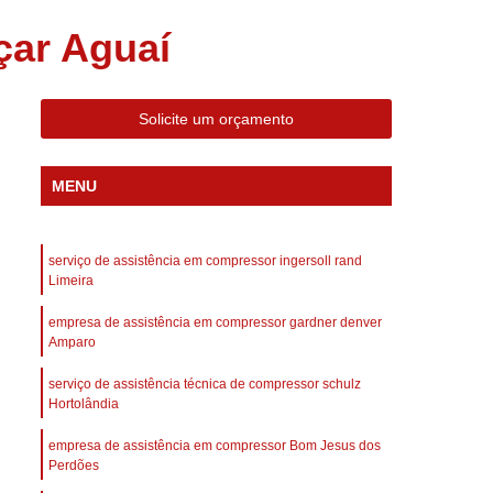
 Compressor Gardner Denver
çar Aguaí
ll Rand
Assistência em Compressor Kaeser
Assistência Técnica de Compressor Schulz
Solicite um orçamento
a em Compressor de Ar Parafuso
es de Ar
Manutenção de Compressores de Ar
MENU
dustrial
Compressor de Ar Industrial
afuso
Compressor de Ar Industrial Schulz
serviço de assistência em compressor ingersoll rand
o Industrial
Compressor Industrial
Limeira
rande
Compressor Industrial Novo
empresa de assistência em compressor gardner denver
Amparo
afuso
Compressor Industrial Schulz
serviço de assistência técnica de compressor schulz
ustrial
Compressor Schulz Industrial
Hortolândia
imido
Compressor Ar Parafuso
empresa de assistência em compressor Bom Jesus dos
fuso
Compressor de Ar Completo
Perdões