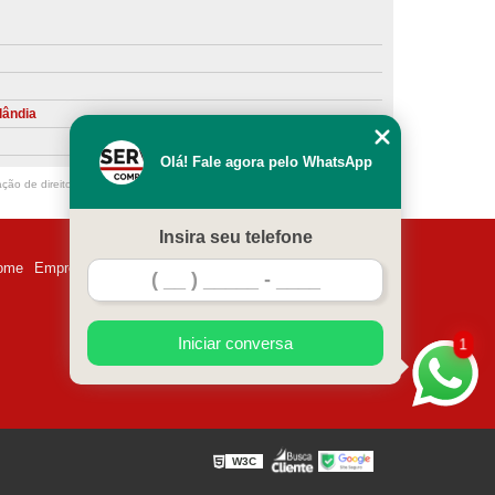
ntiva de Compressor Parafuso
eventiva de Compressores
sores de Ar
Compressor Schulz Manutenção
lândia
ompressores
Manutenção Compressor
Olá! Fale agora pelo WhatsApp
r
Manutenção Compressor de Ar Direto
ação de direito autoral – artigo 184 do Código Penal –
Lei 9610/98 - Lei de
chulz
Manutenção Compressor Parafuso
Insira seu telefone
ulz
Manutenção de Compressor de Ar
ome
Empresa
Missão
Serviços
Contato
Mapa do site
 em Compressor de Ar
ompressor de Ar Comprimido
Iniciar conversa
1
essor
Loja de Peças para Compressor de Ar
res
Manutenção para Compressor de Ar
eças de Reposição para Compressores de Ar
W3C
z
Peças para Compressor Atlas Copco