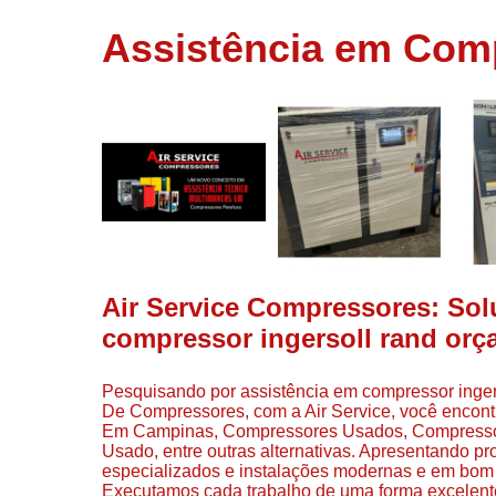
usados
Assistência em Comp
Conserto d
compressor
Filtros de a
Locação d
compresso
Manutençã
de
compresso
Manutençã
de
Air Service Compressores: So
compressor
compressor ingersoll rand orça
Peças par
compressor
Pesquisando por assistência em compressor inger
Redes de a
De Compressores, com a Air Service, você encon
comprimid
Em Campinas, Compressores Usados, Compressore
Usado, entre outras alternativas. Apresentando pr
Venda de
especializados e instalações modernas e em bom 
compresso
Executamos cada trabalho de uma forma excelent