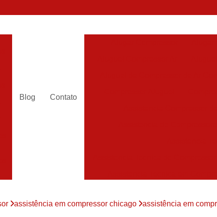
Alugar Compressor
Alugar
es
Aluguel Compressor Ar
Alugue
a
Aluguel de Compressor de Ar Co
es
Compressor Aluguel
Compres
Blog
Contato
a
Assistencia Compressor de
r
Assistencia de Compressor
es
Assistencia T
Assistencia Tecnica de Compressor
es
Assistencia Tecnica em Compr
es
Assistência em Compressor
sor
assistência em compressor chicago
assistência em compre
Assistência
es