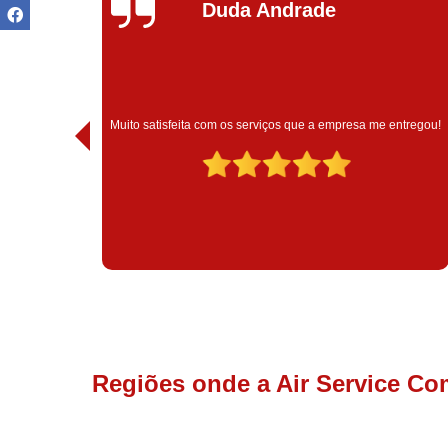
Ivoneide Silva
Muito satisfeita com o atendimento com essa empresa. Eles
ntregou!
são muito profissionais no que fazem.
Regiões onde a Air Service Co