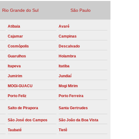
Locação Compressor de Ar Parafuso
Rio Grande do Sul
São Paulo
co
Locação de Compressor a Diesel
Atibaia
Avaré
a Pressão
Locação de Compressor de Ar
Cajamar
Campinas
ompressor de Ar a Diesel
Cosmópolis
Descalvado
mprimido
Locação de Compressor Parafuso
Guarulhos
Holambra
Compressor de Ar Manutenção Preventiva
Itapeva
Itatiba
sores
Manutenção Corretiva em Compressor
Jumirim
Jundiaí
e Compressores Parafuso
MOGI-GUACU
Mogi Mirim
ntiva Compressor Atlas Copco
Porto Feliz
Porto Ferreira
tiva Compressor de Ar Schulz
Salto de Pirapora
Santa Gertrudes
ventiva Compressor Schulz
São José dos Campos
São João da Boa Vista
reventiva de Compressor
Taubaté
Tietê
entiva de Compressor de Ar