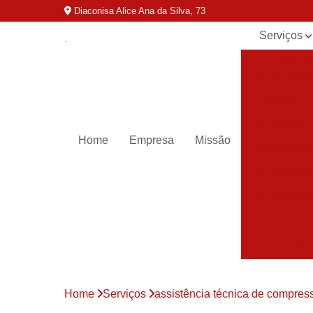
Diaconisa Alice Ana da Silva, 73
Serviços
Aluguel de
compressor
Assistênci
para
compressor
Home
Empresa
Missão
Assistênci
técnica de
compresso
Compressor
industriais
Compressor
para ar
Compressor
parafuso
Home
Serviços
assistência técnica de compres
Compressor