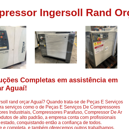
Assistência em
ressor Ingersoll Rand Or
e
Assistência em Compressor Ingerso
es
Assistência em Compressor Schulz
r
Assistência Técnic
e
r
Assistência Técnica em Compressor
o
Compressor de Ar Grande In
r
Compressor de Ar Industrial Par
o
Compressor de Refrigeraçã
luções Completas em assistência em
es
Compressor Industrial G
r Aguaí!
a
Compressor Industrial Par
es
soll rand orçar Aguaí? Quando trata-se de Peças E Serviços
Compressor Refrigeração Ind
r
tra serviços como o de Peças E Serviços De Compressores
o
Compressor Ar Compr
s Industriais, Compressores Parafuso, Compressor De Ar
odutos de alto padrão, a empresa conta com profissionais
Compressor de Ar a Para
estado, conquistando então a confiança de todos.
r
e e completa, e também oferecemos outros trabalhamos,