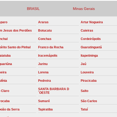
Compressor para Locação
BRASIL
Minas Gerais
Locação Compressor Elétri
paro
Araras
Artur Nogueira
Locação de Compressor de Alt
m Jesus dos Perdões
Botucatu
Caieiras
Locação de C
nchal
Conchas
Cordeirópolis
Locação de Compressor de Ar Co
írito Santo do Pinhal
Franco da Rocha
Guaratinguetá
Locação de Compressores
aiatuba
Iracemápolis
Itapetininga
Manutenção Corretiva de Compres
guariúna
Jarinu
Jaú
Manutenção d
meira
Lorena
Louveira
Manutenção Preve
línia
Pedreira
Piracicaba
Manutenção Preven
SANTA BARBARA D
 Claro
Salto
´OESTE
Manutenção Pre
rocaba
Sumaré
São Carlos
Manutenção P
boão da Serra
Tapiratiba
Tatuí
Manutenção Prev