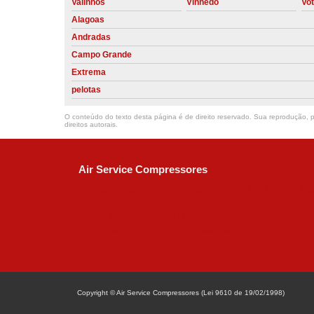
Valinhos
Vinhedo
Vo
Alagoas
Andradas
Campo Grande
Extrema
pelotas
O conteúdo do texto desta página é de direito reservado. Sua reprodução, pa
direitos autorais
.
Air Service Compressores
Diaconisa Alice Ana da Silva, 73 - Parque Ma
Campinas - SP
CEP: 13067-841
(19) 3397-9502
ralfe@airservicecompressores.com.br
Copyright © Air Service Compressores (Lei 9610 de 19/02/1998)