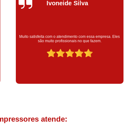
Compressor de Parafuso 
Silvana Alves
Compressor Schulz Usado
Com
Conserto Compressor Atla
Conserto Compressor de Ar Schu
Super satisfeita com o serviço prestado, atendimento muito
bom! colaoradores educado e transparente, destaque para o
Conserto Compressor Ingerso
colaborador Claudinei excelente profissional!
Conserto Compressor 
Conserto de Compressor de
Manutenção de Ar C
Filtro Coalescente para Ar Com
Filtro Compressor
Filtro de
Filtro de Ar Comprimido para C
Filtro de óleo para Compr
mpressores atende:
Filtros para Compressor
Aluguel de Compressor de 