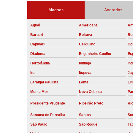
Alagoas
Andradas
Aguaí
Americana
Am
Barueri
Boituva
Bo
Capivari
Cerquilho
Co
Diadema
Engenheiro Coelho
Esp
Hortolândia
Ibitinga
Ind
Itu
Itupeva
Ja
Laranjal Paulista
Leme
Li
Monte Mor
Nova Odessa
Pau
Presidente Prudente
Ribeirão Preto
Rio
Santana de Parnaíba
Santos
So
São Paulo
São Roque
Ta