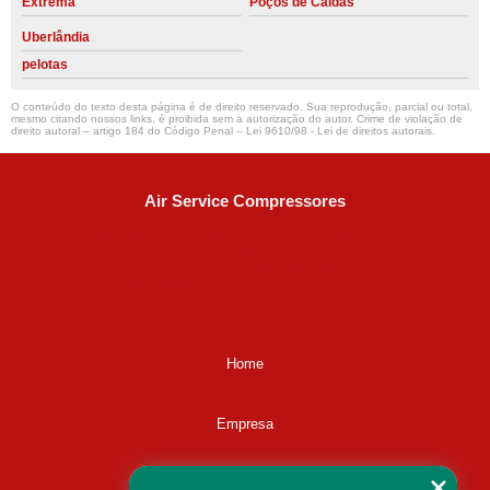
Extrema
Poços de Caldas
Uberlândia
pelotas
O conteúdo do texto desta página é de direito reservado. Sua reprodução, parcial ou total,
mesmo citando nossos links, é proibida sem a autorização do autor. Crime de violação de
direito autoral – artigo 184 do Código Penal –
Lei 9610/98 - Lei de direitos autorais
.
Air Service Compressores
Diaconisa Alice Ana da Silva, 73 - Parque Maria Helena -
Campinas - SP
CEP: 13067-841
(19) 3397-9502
ralfe@airservicecompressores.com.br
Home
Empresa
Missão