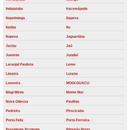
Indaiatuba
Iracemápolis
Itapetininga
Itapeva
Itatiba
Itu
Itupeva
Jaguariúna
Jarinu
Jaú
Jumirim
Jundiaí
Laranjal Paulista
Leme
Limeira
Lorena
Louveira
MOGI-GUACU
Mogi Mirim
Monte Mor
Nova Odessa
Paulínia
Pedreira
Piracicaba
Porto Feliz
Porto Ferreira
Presidente Prudente
Ribeirão Preto