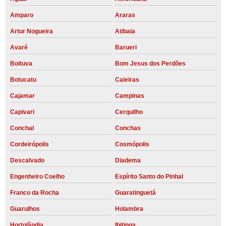
Amparo
Araras
Artur Nogueira
Atibaia
Avaré
Barueri
Boituva
Bom Jesus dos Perdões
Botucatu
Caieiras
Cajamar
Campinas
Capivari
Cerquilho
Conchal
Conchas
Cordeirópolis
Cosmópolis
Descalvado
Diadema
Engenheiro Coelho
Espírito Santo do Pinhal
Franco da Rocha
Guaratinguetá
Guarulhos
Holambra
Hortolândia
Ibitinga