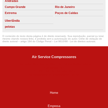
Andradas
Campo Grande
Rio de Janeiro
Extrema
Poços de Caldas
Uberlândia
pelotas
O conteúdo do texto desta página é de direito reservado. Sua reprodução, parcial ou total,
mesmo citando nossos links, é proibida sem a autorização do autor. Crime de violação de
direito autoral – artigo 184 do Código Penal –
Lei 9610/98 - Lei de direitos autorais
.
Air Service Compressores
Diaconisa Alice Ana da Silva, 73 - Parque Maria Helena -
Campinas - SP
CEP: 13067-841
(19) 3397-9502
ralfe@airservicecompressores.com.br
Home
Empresa