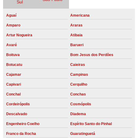
Sul
Aguaí
Americana
Amparo
Araras
Artur Nogueira
Atibaia
Avaré
Barueri
Boituva
Bom Jesus dos Perdões
Botucatu
Caieiras
Cajamar
Campinas
Capivari
Cerquilho
Conchal
Conchas
Cordeirópolis
Cosmópolis
Descalvado
Diadema
Engenheiro Coelho
Espírito Santo do Pinhal
Franco da Rocha
Guaratinguetá