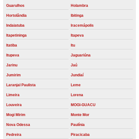
Guarulhos
Holambra
Hortolândia
Ibitinga
Indaiatuba
Iracemápolis
Itapetininga
Itapeva
Itatiba
Itu
Itupeva
Jaguariúna
Jarinu
Jaú
Jumirim
Jundiaí
Laranjal Paulista
Leme
Limeira
Lorena
Louveira
MOGI-GUACU
Mogi Mirim
Monte Mor
Nova Odessa
Paulínia
Pedreira
Piracicaba