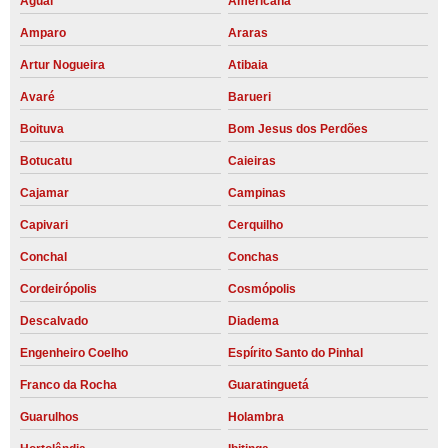
Aguaí
Americana
Amparo
Araras
Artur Nogueira
Atibaia
Avaré
Barueri
Boituva
Bom Jesus dos Perdões
Botucatu
Caieiras
Cajamar
Campinas
Capivari
Cerquilho
Conchal
Conchas
Cordeirópolis
Cosmópolis
Descalvado
Diadema
Engenheiro Coelho
Espírito Santo do Pinhal
Franco da Rocha
Guaratinguetá
Guarulhos
Holambra