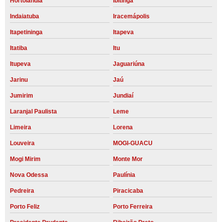
Hortolândia
Ibitinga
Indaiatuba
Iracemápolis
Itapetininga
Itapeva
Itatiba
Itu
Itupeva
Jaguariúna
Jarinu
Jaú
Jumirim
Jundiaí
Laranjal Paulista
Leme
Limeira
Lorena
Louveira
MOGI-GUACU
Mogi Mirim
Monte Mor
Nova Odessa
Paulínia
Pedreira
Piracicaba
Porto Feliz
Porto Ferreira