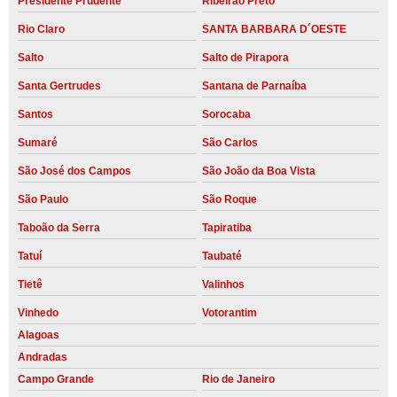
Presidente Prudente
Ribeirão Preto
Rio Claro
SANTA BARBARA D´OESTE
Salto
Salto de Pirapora
Santa Gertrudes
Santana de Parnaíba
Santos
Sorocaba
Sumaré
São Carlos
São José dos Campos
São João da Boa Vista
São Paulo
São Roque
Taboão da Serra
Tapiratiba
Tatuí
Taubaté
Tietê
Valinhos
Vinhedo
Votorantim
Alagoas
Andradas
Campo Grande
Rio de Janeiro