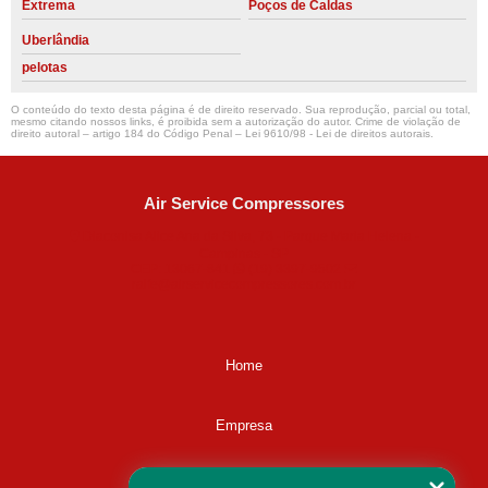
Extrema
Poços de Caldas
Uberlândia
pelotas
O conteúdo do texto desta página é de direito reservado. Sua reprodução, parcial ou total,
mesmo citando nossos links, é proibida sem a autorização do autor. Crime de violação de
direito autoral – artigo 184 do Código Penal –
Lei 9610/98 - Lei de direitos autorais
.
Air Service Compressores
Diaconisa Alice Ana da Silva, 73 - Parque Maria Helena -
Campinas - SP
CEP: 13067-841
(19) 3397-9502
ralfe@airservicecompressores.com.br
Home
Empresa
Missão