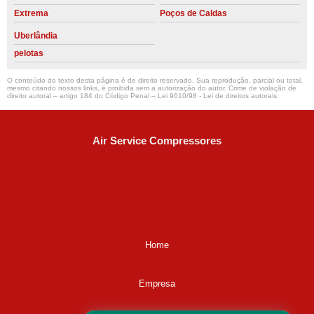
Extrema
Poços de Caldas
Uberlândia
pelotas
O conteúdo do texto desta página é de direito reservado. Sua reprodução, parcial ou total,
mesmo citando nossos links, é proibida sem a autorização do autor. Crime de violação de
direito autoral – artigo 184 do Código Penal –
Lei 9610/98 - Lei de direitos autorais
.
Air Service Compressores
Diaconisa Alice Ana da Silva, 73 - Parque Maria Helena -
Campinas - SP
CEP: 13067-841
(19) 3397-9502
ralfe@airservicecompressores.com.br
Home
Empresa