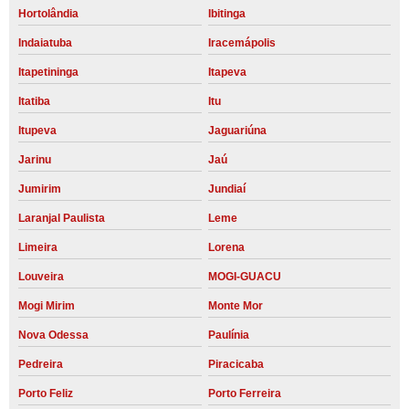
Hortolândia
Ibitinga
Indaiatuba
Iracemápolis
Itapetininga
Itapeva
Itatiba
Itu
Itupeva
Jaguariúna
Jarinu
Jaú
Jumirim
Jundiaí
Laranjal Paulista
Leme
Limeira
Lorena
Louveira
MOGI-GUACU
Mogi Mirim
Monte Mor
Nova Odessa
Paulínia
Pedreira
Piracicaba
Porto Feliz
Porto Ferreira