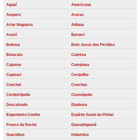
Aguaí
Americana
Amparo
Araras
Artur Nogueira
Atibaia
Avaré
Barueri
Boituva
Bom Jesus dos Perdões
Botucatu
Caieiras
Cajamar
Campinas
Capivari
Cerquilho
Conchal
Conchas
Cordeirópolis
Cosmópolis
Descalvado
Diadema
Engenheiro Coelho
Espírito Santo do Pinhal
Franco da Rocha
Guaratinguetá
Guarulhos
Holambra