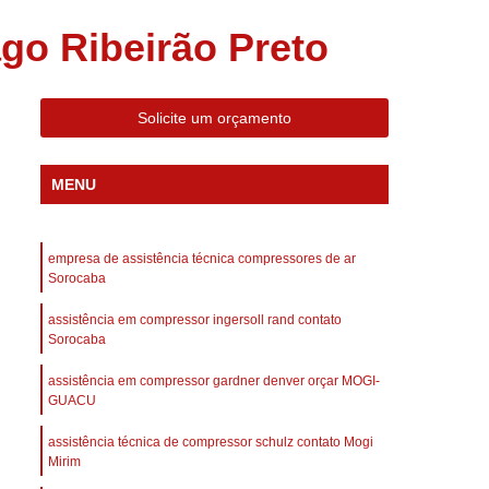
 Compressor Gardner Denver
go Ribeirão Preto
ll Rand
Assistência em Compressor Kaeser
Assistência Técnica de Compressor Schulz
Solicite um orçamento
a em Compressor de Ar Parafuso
es de Ar
Manutenção de Compressores de Ar
MENU
dustrial
Compressor de Ar Industrial
afuso
Compressor de Ar Industrial Schulz
empresa de assistência técnica compressores de ar
o Industrial
Compressor Industrial
Sorocaba
rande
Compressor Industrial Novo
assistência em compressor ingersoll rand contato
Sorocaba
afuso
Compressor Industrial Schulz
assistência em compressor gardner denver orçar MOGI-
ustrial
Compressor Schulz Industrial
GUACU
imido
Compressor Ar Parafuso
assistência técnica de compressor schulz contato Mogi
fuso
Compressor de Ar Completo
Mirim