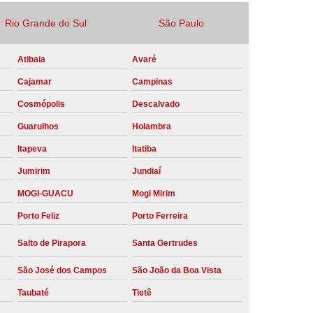
Locação Compressor de Ar Parafuso
Rio Grande do Sul
São Paulo
co
Locação de Compressor a Diesel
Atibaia
Avaré
a Pressão
Locação de Compressor de Ar
Cajamar
Campinas
ompressor de Ar a Diesel
Cosmópolis
Descalvado
mprimido
Locação de Compressor Parafuso
Guarulhos
Holambra
Compressor de Ar Manutenção Preventiva
Itapeva
Itatiba
sores
Manutenção Corretiva em Compressor
Jumirim
Jundiaí
e Compressores Parafuso
MOGI-GUACU
Mogi Mirim
ntiva Compressor Atlas Copco
Porto Feliz
Porto Ferreira
tiva Compressor de Ar Schulz
Salto de Pirapora
Santa Gertrudes
ventiva Compressor Schulz
São José dos Campos
São João da Boa Vista
reventiva de Compressor
Taubaté
Tietê
entiva de Compressor de Ar