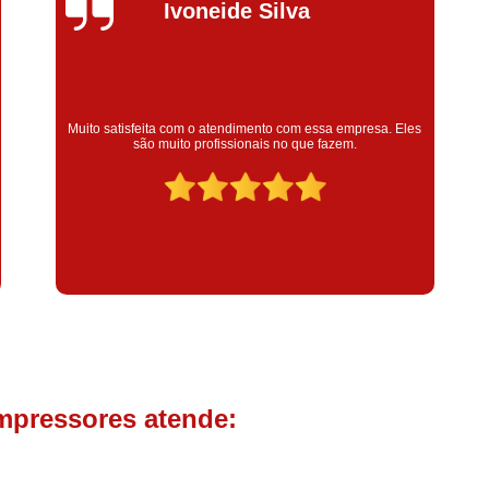
Compressor de Parafuso 
Silvana Alves
Compressor Schulz Usado
Com
Conserto Compressor Atla
Conserto Compressor de Ar Schu
Super satisfeita com o serviço prestado, atendimento muito
bom! colaoradores educado e transparente, destaque para o
Conserto Compressor Ingerso
colaborador Claudinei excelente profissional!
Conserto Compressor 
Conserto de Compressor de
Manutenção de Ar C
Filtro Coalescente para Ar Com
Filtro Compressor
Filtro de
Filtro de Ar Comprimido para C
Filtro de óleo para Compr
mpressores atende:
Filtros para Compressor
Aluguel de Compressor de 