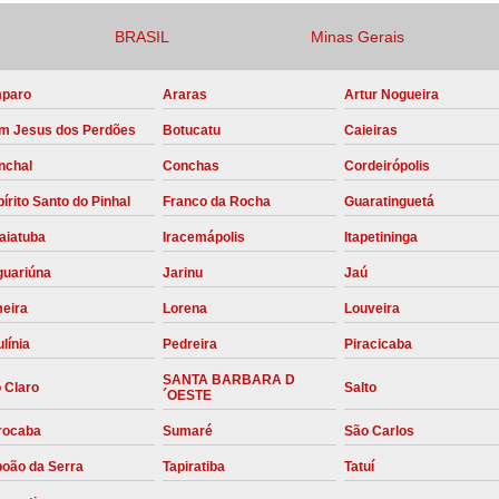
Compressor para Locação
BRASIL
Minas Gerais
Locação Compressor Elétri
paro
Araras
Artur Nogueira
Locação de Compressor de Alt
m Jesus dos Perdões
Botucatu
Caieiras
Locação de C
nchal
Conchas
Cordeirópolis
Locação de Compressor de Ar Co
írito Santo do Pinhal
Franco da Rocha
Guaratinguetá
Locação de Compressores
aiatuba
Iracemápolis
Itapetininga
Manutenção Corretiva de Compres
guariúna
Jarinu
Jaú
Manutenção d
meira
Lorena
Louveira
Manutenção Preve
línia
Pedreira
Piracicaba
Manutenção Preven
SANTA BARBARA D
 Claro
Salto
´OESTE
Manutenção Pre
rocaba
Sumaré
São Carlos
Manutenção P
boão da Serra
Tapiratiba
Tatuí
Manutenção Prev