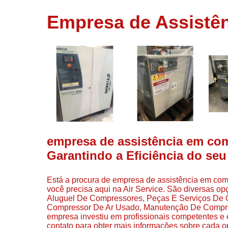
usados
Empresa de Assistên
Conserto d
compressor
Filtros de a
Locação d
compresso
Manutençã
de
compresso
Manutençã
de
empresa de assistência em com
compressor
Garantindo a Eficiência do se
Peças par
compressor
Está a procura de empresa de assistência em com
Redes de a
você precisa aqui na Air Service. São diversas op
comprimid
Aluguel De Compressores, Peças E Serviços De
Compressor De Ar Usado, Manutenção De Compres
Venda de
empresa investiu em profissionais competentes e
compresso
contato para obter mais informações sobre cada 