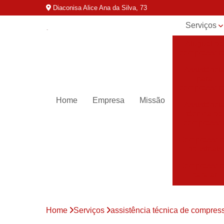
Diaconisa Alice Ana da Silva, 73
Serviços
Aluguel de
compressor
Assistênci
para
compressor
Home
Empresa
Missão
Assistênci
técnica de
compresso
Compressor
industriais
Compressor
para ar
Compressor
parafuso
Home
Serviços
assistência técnica de compres
Compressor