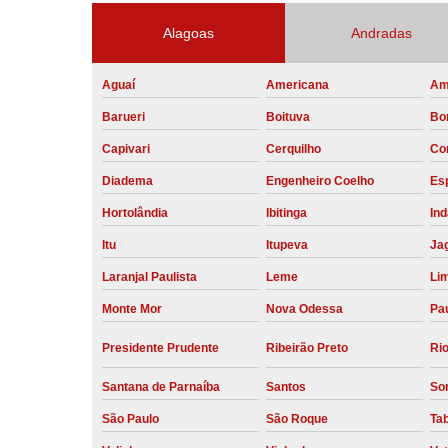
Alagoas
Andradas
Aguaí
Americana
Am
Barueri
Boituva
Bo
Capivari
Cerquilho
Co
Diadema
Engenheiro Coelho
Esp
Hortolândia
Ibitinga
Ind
Itu
Itupeva
Ja
Laranjal Paulista
Leme
Li
Monte Mor
Nova Odessa
Pau
Presidente Prudente
Ribeirão Preto
Rio
Santana de Parnaíba
Santos
So
São Paulo
São Roque
Ta