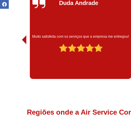
Ivoneide Silva
Muito satisfeita com o atendimento com essa empresa. Eles
entregou!
são muito profissionais no que fazem.
Regiões onde a Air Service Co