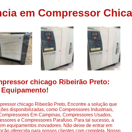
Assistência em
cia em Compressor Chica
e
Assistência em Compressor Ingerso
es
Assistência em Compressor Schulz
r
Assistência Técnic
e
r
Assistência Técnica em Compressor
o
Compressor de Ar Grande In
r
Compressor de Ar Industrial Par
o
Compressor de Refrigeraçã
pressor chicago Ribeirão Preto:
es
Compressor Industrial G
u Equipamento!
a
Compressor Industrial Par
es
pressor chicago Ribeirão Preto, Encontre a solução que
Compressor Refrigeração Ind
r
ções disponibilizadas, como Compressores Industriais,
o
Compressor Ar Compr
 Compressores Em Campinas, Compressores Usados,
sores e Compressores Parafuso. Para tal sucesso, a
Compressor de Ar a Para
 em equipamentos inovadores. Não deixe de entrar em
r
opção oferecida para nossos clientes com completa. Nosso