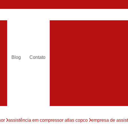
Alugar Compressor
Alugar
es
Aluguel Compressor Ar
Alugue
a
Aluguel de Compressor de Ar Co
es
Compressor Aluguel
Compres
Blog
Contato
a
Assistencia Compressor de
r
Assistencia de Compressor
es
Assistencia T
Assistencia Tecnica de Compressor
es
Assistencia Tecnica em Compr
es
Assistência em Compressor
sor
assistência em compressor atlas copco
empresa de assis
Assistência
es