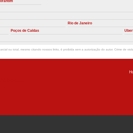
torantim
Manutenção Preve
Manutenção Pr
Rio de Janeiro
Manutenção Preventiva em Compres
Poços de Caldas
Uber
Empresa de Manutenção de C
Manutenção Compressor de A
rcial ou total, mesmo citando nossos links, é proibida sem a autorização do autor. Crime de viol
Manutenção Compressor de Ar S
Manutenção Compressor Sch
H
Manutenção
ria Helena -
Manutenção em C
Manutenção no Cabeçote de Compr
Loja de Peças para Compresso
Peças de Compressor de Ar
P
Peças do Compressor Schul