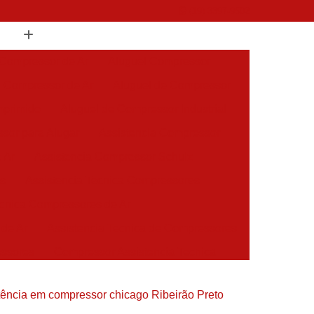
(19) 3397-9502
 Compressor de Ar
Aluguel Compressor
l Compressor de Ar
Aluguel de Compressor
mprimido
Aluguel de Compressor Industrial
sor para Alugar
Assistencia Compressor
 Ar
Assistencia Compressor Schulz
es
Assistencia Tecnica Compressores
ecnica Compressores de Ar
 de Ar
Assistencia Tecnica de Compressores
essores
Compressor Assistencia Tecnica
Assistência em Compressor Atlas Copco
tência em compressor chicago Ribeirão Preto
 em Compressor Chicago