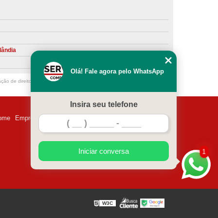
ntiva de Compressor Parafuso
eventiva de Compressores
sores de Ar
Compressor Schulz Manutenção
lândia
ompressores
Manutenção Compressor
Olá! Fale agora pelo WhatsApp
r
Manutenção Compressor de Ar Direto
ação de direito autoral – artigo 184 do Código Penal –
Lei 9610/98 - Lei de
chulz
Manutenção Compressor Parafuso
Insira seu telefone
ulz
Manutenção de Compressor de Ar
ome
Empresa
Missão
Serviços
Contato
Mapa do site
 em Compressor de Ar
ompressor de Ar Comprimido
Iniciar conversa
1
essor
Loja de Peças para Compressor de Ar
res
Manutenção para Compressor de Ar
eças de Reposição para Compressores de Ar
W3C
z
Peças para Compressor Atlas Copco