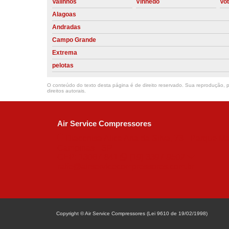
Valinhos
Vinhedo
Vo
Alagoas
Andradas
Campo Grande
Extrema
pelotas
O conteúdo do texto desta página é de direito reservado. Sua reprodução, pa
direitos autorais
.
Air Service Compressores
Diaconisa Alice Ana da Silva, 73 - Parque Ma
Campinas - SP
CEP: 13067-841
(19) 3397-9502
ralfe@airservicecompressores.com.br
Copyright © Air Service Compressores (Lei 9610 de 19/02/1998)