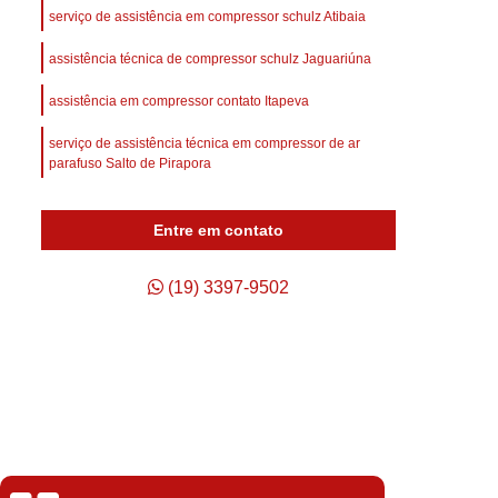
afuso
Compressor de Ar Parafuso
serviço de assistência em compressor schulz Atibaia
Compressor de Ar Schulz Parafuso
assistência técnica de compressor schulz Jaguariúna
Compressor do Ar
Compressor Rotativo Ar
assistência em compressor contato Itapeva
afuso
Unidade Compressora de Ar
serviço de assistência técnica em compressor de ar
Compressor de Ar Parafuso Schulz
parafuso Salto de Pirapora
Compressor de Parafuso Atlas Copco
manutenção de compressores de ar orçar Rio Claro
Entre em contato
so Duplo
Compressor Parafuso
p
Compressor Parafuso Atlas Copco
(19) 3397-9502
geração
Compressor Parafuso Schulz
arafuso
Compressor Tipo Parafuso
Compressor de Ar Comprimido Usado
Usado
Compressor de Ar Schulz Usado
o
Compressor de Ar Usado Schulz
Isabela