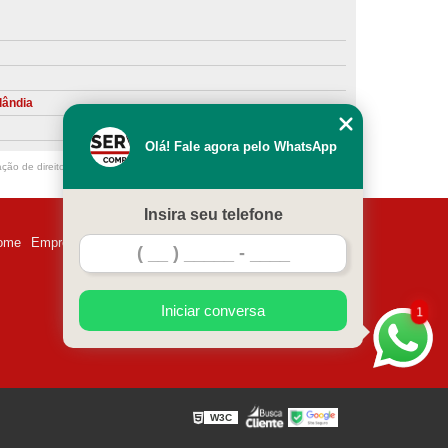
ntiva de Compressor Parafuso
eventiva de Compressores
sores de Ar
Compressor Schulz Manutenção
lândia
ompressores
Manutenção Compressor
Olá! Fale agora pelo WhatsApp
r
Manutenção Compressor de Ar Direto
ação de direito autoral – artigo 184 do Código Penal –
Lei 9610/98 - Lei de
chulz
Manutenção Compressor Parafuso
Insira seu telefone
ulz
Manutenção de Compressor de Ar
ome
Empresa
Missão
Serviços
Contato
Mapa do site
 em Compressor de Ar
ompressor de Ar Comprimido
Iniciar conversa
1
essor
Loja de Peças para Compressor de Ar
res
Manutenção para Compressor de Ar
eças de Reposição para Compressores de Ar
W3C
z
Peças para Compressor Atlas Copco