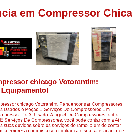
Assistência em
ncia em Compressor Chica
e
Assistência em Compressor Ingerso
es
Assistência em Compressor Schulz
r
Assistência Técnic
e
r
Assistência Técnica em Compressor
o
Compressor de Ar Grande In
r
Compressor de Ar Industrial Par
o
Compressor de Refrigeraçã
mpressor chicago Votorantim:
es
Compressor Industrial G
u Equipamento!
a
Compressor Industrial Par
es
pressor chicago Votorantim, Para encontrar Compressores
Compressor Refrigeração Ind
r
res Usados e Peças E Serviços De Compressores Em
o
Compressor Ar Compr
mpressor De Ar Usado, Aluguel De Compressores, entre
 E Serviços De Compressores, você pode contar com a Air
Compressor de Ar a Para
s suas dúvidas sobre os serviços do ramo, além de contar
r
m, a empresa conquista sua confiança e sua satisfação, que