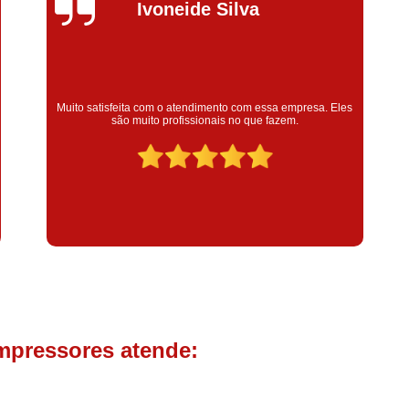
Compressor de Parafuso 
Silvana Alves
Compressor Schulz Usado
Com
Conserto Compressor Atla
Conserto Compressor de Ar Schu
Super satisfeita com o serviço prestado, atendimento muito
bom! colaoradores educado e transparente, destaque para o
Conserto Compressor Ingerso
colaborador Claudinei excelente profissional!
Conserto Compressor 
Conserto de Compressor de
Manutenção de Ar C
Filtro Coalescente para Ar Com
Filtro Compressor
Filtro de
Filtro de Ar Comprimido para C
Filtro de óleo para Compr
mpressores atende:
Filtros para Compressor
Aluguel de Compressor de 