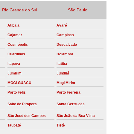
Locação Compressor de Ar Parafuso
Rio Grande do Sul
São Paulo
co
Locação de Compressor a Diesel
Atibaia
Avaré
a Pressão
Locação de Compressor de Ar
Cajamar
Campinas
ompressor de Ar a Diesel
Cosmópolis
Descalvado
mprimido
Locação de Compressor Parafuso
Guarulhos
Holambra
Compressor de Ar Manutenção Preventiva
Itapeva
Itatiba
sores
Manutenção Corretiva em Compressor
Jumirim
Jundiaí
e Compressores Parafuso
MOGI-GUACU
Mogi Mirim
ntiva Compressor Atlas Copco
Porto Feliz
Porto Ferreira
tiva Compressor de Ar Schulz
Salto de Pirapora
Santa Gertrudes
ventiva Compressor Schulz
São José dos Campos
São João da Boa Vista
reventiva de Compressor
Taubaté
Tietê
entiva de Compressor de Ar