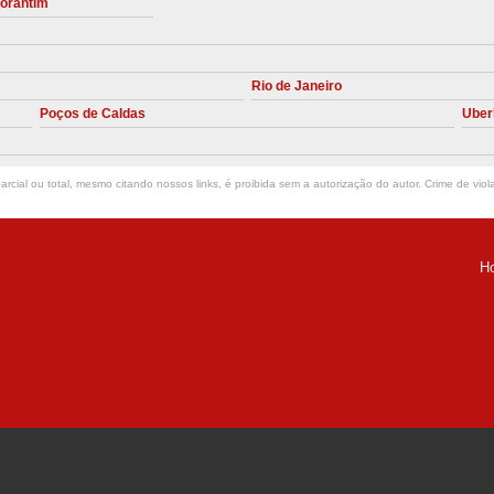
torantim
Manutenção Preve
Manutenção Pr
Rio de Janeiro
Manutenção Preventiva em Compres
Poços de Caldas
Uber
Empresa de Manutenção de C
Manutenção Compressor de A
rcial ou total, mesmo citando nossos links, é proibida sem a autorização do autor. Crime de viol
Manutenção Compressor de Ar S
Manutenção Compressor Sch
H
Manutenção
ria Helena -
Manutenção em C
Manutenção no Cabeçote de Compr
Loja de Peças para Compresso
Peças de Compressor de Ar
P
Peças do Compressor Schul