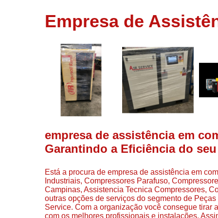
usados
Empresa de Assistê
Conserto d
compressor
Filtros de a
Locação d
compresso
Manutençã
de
compresso
Manutençã
de
empresa de assistência em co
compressor
Garantindo a Eficiência do se
Peças par
compressor
Está a procura de empresa de assistência em com
Redes de a
Industriais, Compressores Parafuso, Compresso
comprimid
Campinas, Assistencia Tecnica Compressores, Co
outras opções de serviços do segmento de Peças
Venda de
Service. Com a organização você consegue tirar a
compresso
com os melhores profissionais e instalações. Assi