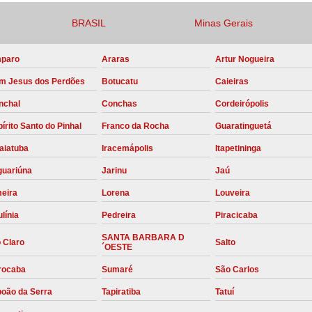
Compressor para Locação
BRASIL
Minas Gerais
Locação Compressor Elétri
paro
Araras
Artur Nogueira
Locação de Compressor de Alt
m Jesus dos Perdões
Botucatu
Caieiras
Locação de C
nchal
Conchas
Cordeirópolis
Locação de Compressor de Ar Co
írito Santo do Pinhal
Franco da Rocha
Guaratinguetá
Locação de Compressores
aiatuba
Iracemápolis
Itapetininga
Manutenção Corretiva de Compres
guariúna
Jarinu
Jaú
Manutenção d
meira
Lorena
Louveira
Manutenção Preve
línia
Pedreira
Piracicaba
Manutenção Preven
SANTA BARBARA D
 Claro
Salto
´OESTE
Manutenção Pre
rocaba
Sumaré
São Carlos
Manutenção P
boão da Serra
Tapiratiba
Tatuí
Manutenção Prev