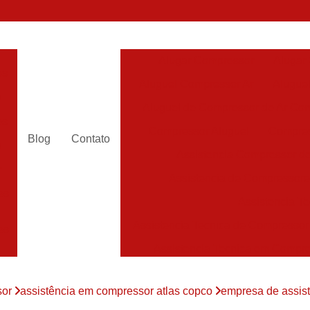
Alugar Compressor
Alugar
es
Aluguel Compressor Ar
Alugue
a
Aluguel de Compressor de Ar Co
es
Compressor Aluguel
Compres
Blog
Contato
a
Assistencia Compressor de
r
Assistencia de Compressor
es
Assistencia T
Assistencia Tecnica de Compressor
es
Assistencia Tecnica em Compr
es
Assistência em Compressor
sor
assistência em compressor atlas copco
empresa de assis
Assistência
es