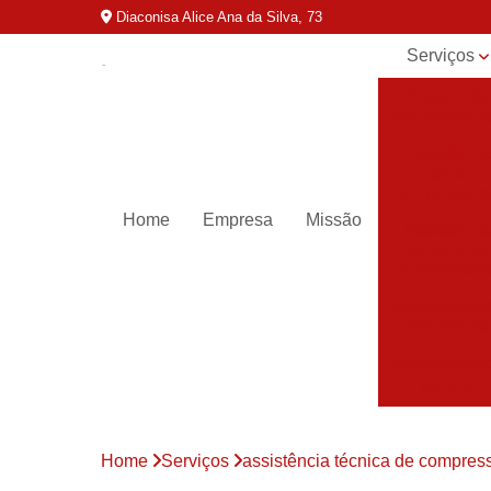
Diaconisa Alice Ana da Silva, 73
Serviços
Aluguel de
compressor
Assistênci
para
compressor
Home
Empresa
Missão
Assistênci
técnica de
compresso
Compressor
industriais
Compressor
para ar
Compressor
parafuso
Home
Serviços
assistência técnica de compres
Compressor