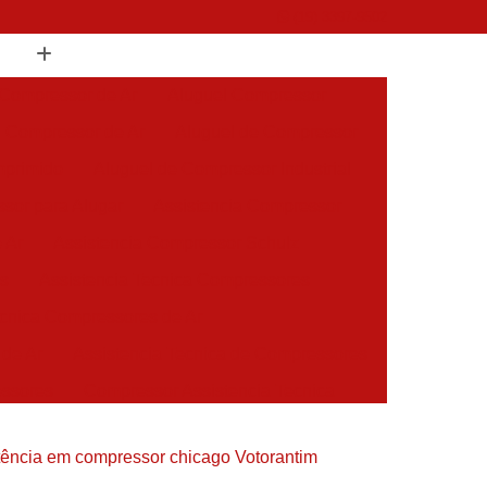
(19) 3397-9502
 Compressor de Ar
Aluguel Compressor
l Compressor de Ar
Aluguel de Compressor
mprimido
Aluguel de Compressor Industrial
sor para Alugar
Assistencia Compressor
 Ar
Assistencia Compressor Schulz
es
Assistencia Tecnica Compressores
ecnica Compressores de Ar
 de Ar
Assistencia Tecnica de Compressores
essores
Compressor Assistencia Tecnica
Assistência em Compressor Atlas Copco
tência em compressor chicago Votorantim
 em Compressor Chicago