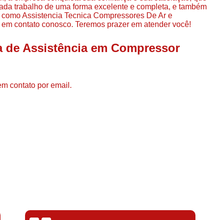
Compressor de Ar de Par
ada trabalho de uma forma excelente e completa, e também
, como Assistencia Tecnica Compressores De Ar e
Compressor de Ar Rotativo
o em contato conosco. Teremos prazer em atender você!
Compressor de Ar Tipo Parafuso
a de Assistência em Compressor
Compressores de Ar Par
Compressor a Parafuso
em contato por email.
Compressor de Parafuso
Compressor de Parafu
Compressor Parafuso 15h
Compressor Parafuso Refri
Compressor Rotativo de P
Compressor Ar Usado
Compressor de Ar Parafuso 
Compressor de Ar Usad