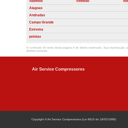
Valinhos
Vinhedo
Vo
Alagoas
Andradas
Campo Grande
Extrema
pelotas
O conteúdo do texto desta página é de direito reservado. Sua reprodução, pa
direitos autorais
.
Air Service Compressores
Diaconisa Alice Ana da Silva, 73 - Parque Ma
Campinas - SP
CEP: 13067-841
(19) 3397-9502
ralfe@airservicecompressores.com.br
Copyright © Air Service Compressores (Lei 9610 de 19/02/1998)