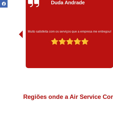
Ivoneide Silva
Muito satisfeita com o atendimento com essa empresa. Eles
ntregou!
são muito profissionais no que fazem.
Regiões onde a Air Service Co