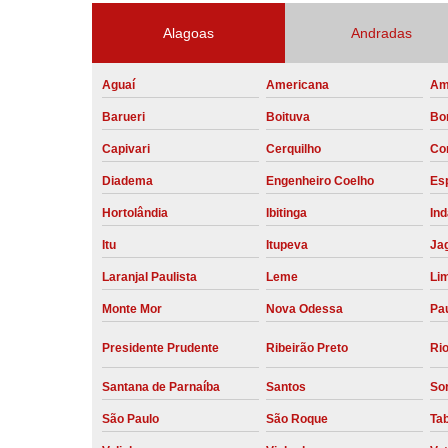
Alagoas
Andradas
Aguaí
Americana
Am
Barueri
Boituva
Bo
Capivari
Cerquilho
Co
Diadema
Engenheiro Coelho
Esp
Hortolândia
Ibitinga
Ind
Itu
Itupeva
Ja
Laranjal Paulista
Leme
Li
Monte Mor
Nova Odessa
Pau
Presidente Prudente
Ribeirão Preto
Rio
Santana de Parnaíba
Santos
So
São Paulo
São Roque
Ta